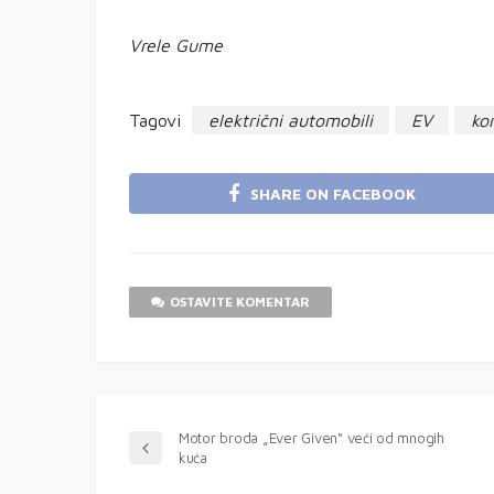
Vrele Gume
Tagovi
električni automobili
EV
kor
SHARE ON FACEBOOK
OSTAVITE KOMENTAR
Motor broda „Ever Given“ veći od mnogih
kuća