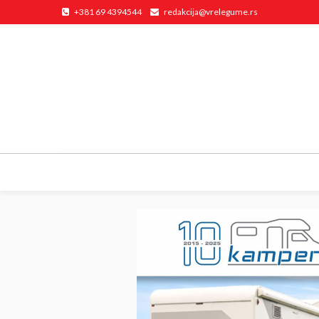
+381 69 4394544
redakcija@vrelegume.rs