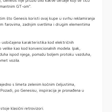
, Genesis nije pružio bilo kakve detalje koji se tiču
ormantnim GT-om“.
 tim što Genesis koristi ovaj kupe u svrhu reklamiranja
njim farovima, zadnjim svetlima i drugim elementima
 uobičajena karakteristika kod električnih
 velike kao kod konvencionalnih modela. Ipak,
vazduha ispod njega, pomažu boljem protoku vazduha,
met vozila.
zajedno s limeta zelenim kočnim čeljustima,
Pozadi, po Genesisu, inspiracija je pronađena u
oje klasični retrovizori.