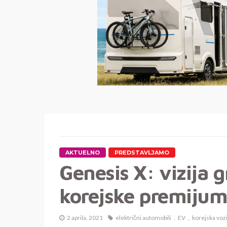
AKTUELNO
PREDSTAVLJAMO
Genesis X: vizija 
korejske premiju
2 aprila, 2021
električni automobili
EV
korejska vozi