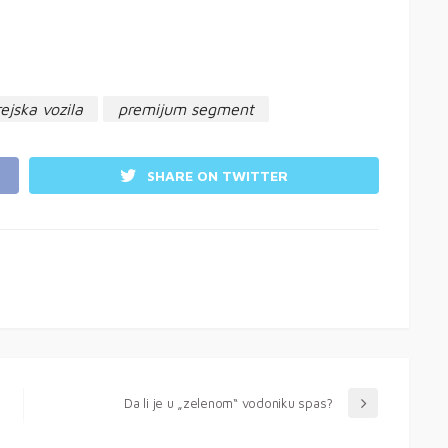
ejska vozila
premijum segment
SHARE ON TWITTER
Da li je u „zelenom“ vodoniku spas?