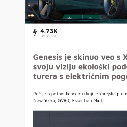
4.73K
PREGLEDA
Genesis je skinuo veo s 
svoju viziju ekološki p
turera s električnim po
Reč je o petom konceptu koji je korejska prem
New Yorka, GV80, Essentie i Minta.