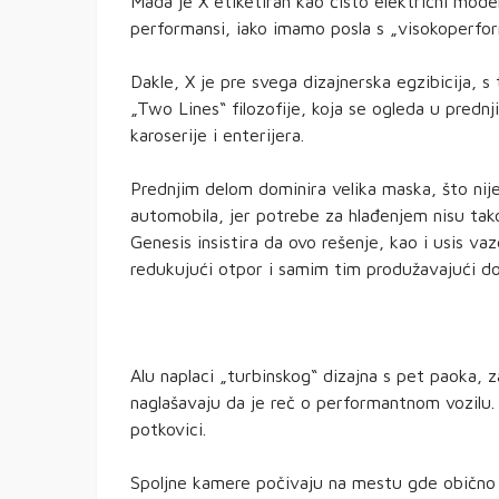
Mada je X etiketiran kao čisto električni model
performansi, iako imamo posla s „visokoperf
Dakle, X je pre svega dizajnerska egzibicija, s
„Two Lines“ filozofije, koja se ogleda u pred
karoserije i enterijera.
Prednjim delom dominira velika maska, što nije
automobila, jer potrebe za hlađenjem nisu tako
Genesis insistira da ovo rešenje, kao i usis 
redukujući otpor i samim tim produžavajući do
Alu naplaci „turbinskog“ dizajna s pet paoka, 
naglašavaju da je reč o performantnom vozilu. 
potkovici.
Spoljne kamere počivaju na mestu gde obično st