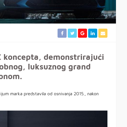
X koncepta, demonstrirajući
odobnog, luksuznog grand
gonom.
ijum marka predstavila od osnivanja 2015., nakon