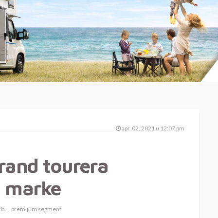
apr. 02, 2021 u 12:07 pm
grand tourera
m marke
la
premijum segment