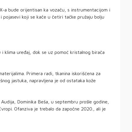
X-a bude orijentisan ka vozaču, s instrumentacijom i
 pojasevi koji se kače u četiri tačke pružaju bolju
u i klima uređaj, dok se uz pomoć kristalnog birača
aterijalima. Primera radi, tkanina iskorišćena za
šnog jastuka, napravljena je od ostataka kože
e Audija, Dominika Beša, u septembru prošle godine,
Evropi. Ofanziva je trebalo da započne 2020., ali je