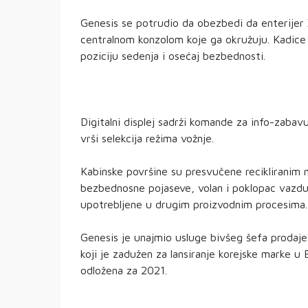
Genesis se potrudio da obezbedi da enterijer 
centralnom konzolom koje ga okružuju. Kadice i
poziciju sedenja i osećaj bezbednosti.
Digitalni displej sadrži komande za info-zabav
vrši selekcija režima vožnje.
Kabinske površine su presvučene recikliranim m
bezbednosne pojaseve, volan i poklopac vazdu
upotrebljene u drugim proizvodnim procesima.
Genesis je unajmio usluge bivšeg šefa prodaj
koji je zadužen za lansiranje korejske marke u 
odložena za 2021.