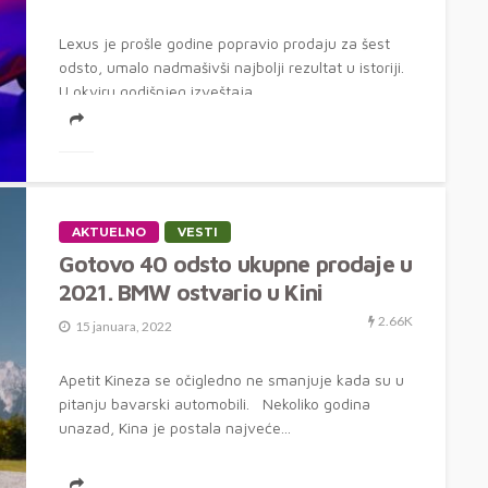
Lexus je prošle godine popravio prodaju za šest
odsto, umalo nadmašivši najbolji rezultat u istoriji.
U okviru godišnjeg izveštaja,...
AKTUELNO
VESTI
Gotovo 40 odsto ukupne prodaje u
2021. BMW ostvario u Kini
2.66K
15 januara, 2022
Apetit Kineza se očigledno ne smanjuje kada su u
pitanju bavarski automobili. Nekoliko godina
unazad, Kina je postala najveće...