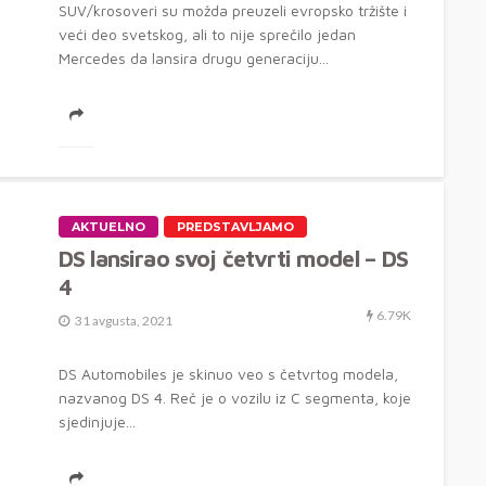
SUV/krosoveri su možda preuzeli evropsko tržište i
veći deo svetskog, ali to nije sprečilo jedan
Mercedes da lansira drugu generaciju...
AKTUELNO
PREDSTAVLJAMO
DS lansirao svoj četvrti model – DS
4
6.79K
31 avgusta, 2021
DS Automobiles je skinuo veo s četvrtog modela,
nazvanog DS 4. Reč je o vozilu iz C segmenta, koje
sjedinjuje...