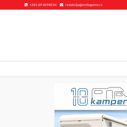
+381 69 4394544
redakcija@vrelegume.rs