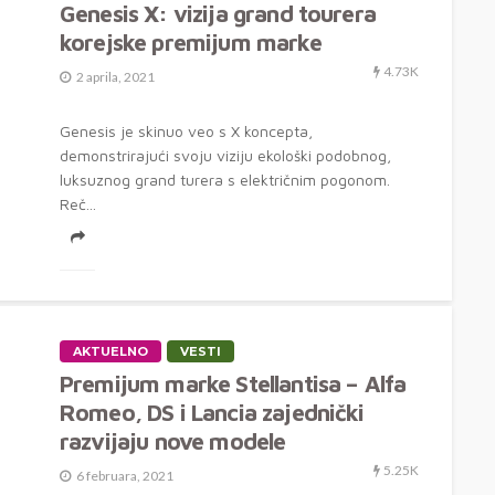
Genesis X: vizija grand tourera
korejske premijum marke
4.73K
2 aprila, 2021
Genesis je skinuo veo s X koncepta,
demonstrirajući svoju viziju ekološki podobnog,
luksuznog grand turera s električnim pogonom.
Reč...
AKTUELNO
VESTI
Premijum marke Stellantisa – Alfa
Romeo, DS i Lancia zajednički
razvijaju nove modele
5.25K
6 februara, 2021