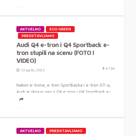
AKTUELNO
ECO GREEN
PREDSTAVLJAMO
Audi Q4 e-tron i Q4 Sportback e-
tron stupili na scenu (FOTO I
VIDEO)
4.72K
15 aprila, 2021
Nakon e-trona, e-tron Sportbacka i e-tron GT-a,
Audi je skinuo veo s Q4 e-tron i Q4 Sportback e-
tron modela. ...
AKTUELNO
PREDSTAVLJAMO