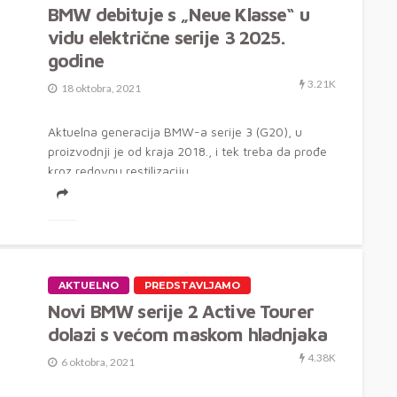
BMW debituje s „Neue Klasse“ u
vidu električne serije 3 2025.
godine
3.21K
18 oktobra, 2021
Aktuelna generacija BMW-a serije 3 (G20), u
proizvodnji je od kraja 2018., i tek treba da prođe
kroz redovnu restilizaciju....
AKTUELNO
PREDSTAVLJAMO
Novi BMW serije 2 Active Tourer
dolazi s većom maskom hladnjaka
4.38K
6 oktobra, 2021