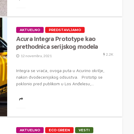
AKTUELNO
PREDSTAVLJAMO
Acura Integra Prototype kao
prethodnica serijskog modela
2.2K
12 novembra, 2021
Integra se vraća, ovoga puta u Acurino okrilje,
nakon dvodecenijskog odsustva. Prototip se
poklonio pred publikom u Los Anđelesu,...
AKTUELNO
ECO GREEN
VESTI