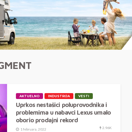
EGMENT
AKTUELNO
INDUSTRIJA
VESTI
Uprkos nestašici poluprovodnika i
problemima u nabavci Lexus umalo
oborio prodajni rekord
2.96K
1 februara, 2022