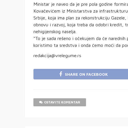
Ministar je naveo da je pre pola godine formi
Kovačevićem iz Ministarstva za infrastrukturu 
Srbije, koja ima plan za rekonstrukciju Gazele,
obnovu i razvoj, koja treba da odobri kredit, 
nehigijenskog naselja.
“To je sada rešeno i očekujem da će narednih
koristimo ta sredstva i onda ćemo moći da poč
redakcija@vrelegume.rs
SHARE ON FACEBOOK
OSTAVITE KOMENTAR