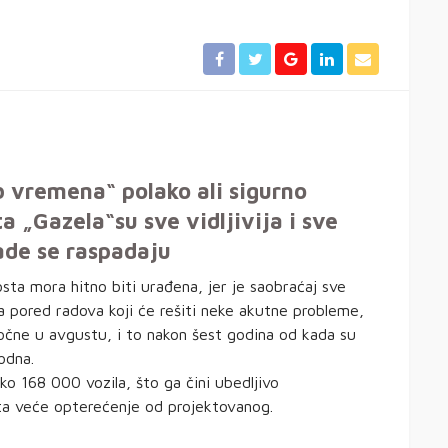
 vremena“ polako ali sigurno
 „Gazela“su sve vidljivija i sve
rade se raspadaju
sta mora hitno biti urađena, jer je saobraćaj sve
 a pored radova koji će rešiti neke akutne probleme,
očne u avgustu, i to nakon šest godina od kada su
odna.
 168 000 vozila, što ga čini ubedljivo
puta veće opterećenje od projektovanog.