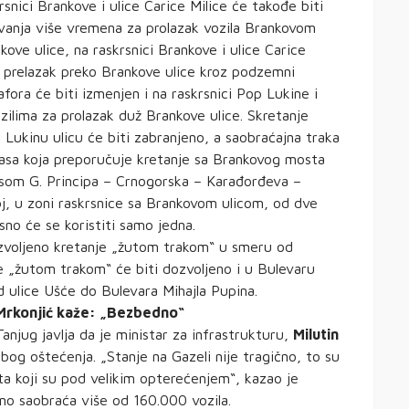
rsnici Brankove i ulice Carice Milice će takođe biti
davanja više vremena za prolazak vozila Brankovom
kove ulice, na raskrsnici Brankove i ulice Carice
 prelazak preko Brankove ulice kroz podzemni
fora će biti izmenjen i na raskrsnici Pop Lukine i
zilima za prolazak duž Brankove ulice. Skretanje
Lukinu ulicu će biti zabranjeno, a saobraćajna traka
 trasa koja preporučuje kretanje sa Brankovog mosta
rasom G. Principa – Crnogorska – Karađorđeva –
j, u zoni raskrsnice sa Brankovom ulicom, od dve
no će se koristiti samo jedna.
zvoljeno kretanje „žutom trakom“ u smeru od
 „žutom trakom“ će biti dozvoljeno i u Bulevaru
 ulice Ušće do Bulevara Mihajla Pupina.
Mrkonjić kaže: „Bezbedno“
Tanjug javlja da je ministar za infrastrukturu,
Milutin
zbog oštećenja. „Stanje na Gazeli nije tragično, to su
ta koji su pod velikim opterećenjem“, kazao je
no saobraća više od 160.000 vozila.