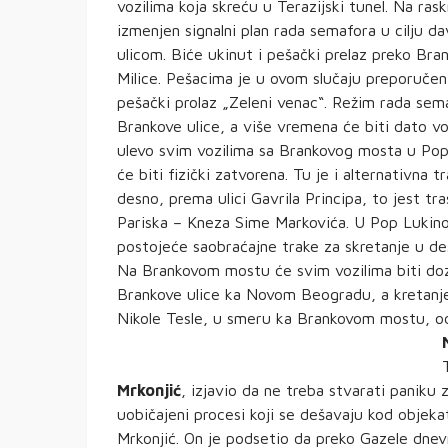
vozilima koja skreću u Terazijski tunel. Na rask
izmenjen signalni plan rada semafora u cilju 
ulicom. Biće ukinut i pešački prelaz preko Bran
Milice. Pešacima je u ovom slučaju preporučen
pešački prolaz „Zeleni venac“. Režim rada sema
Brankove ulice, a više vremena će biti dato vo
ulevo svim vozilima sa Brankovog mosta u Pop 
će biti fizički zatvorena. Tu je i alternativna
desno, prema ulici Gavrila Principa, to jest t
Pariska – Kneza Sime Markovića. U Pop Lukino
postojeće saobraćajne trake za skretanje u des
Na Brankovom mostu će svim vozilima biti do
Brankove ulice ka Novom Beogradu, a kretanje
Nikole Tesle, u smeru ka Brankovom mostu, od
Mrkonjić
, izjavio da ne treba stvarati paniku 
uobičajeni procesi koji se dešavaju kod objeka
Mrkonjić. On je podsetio da preko Gazele dnev