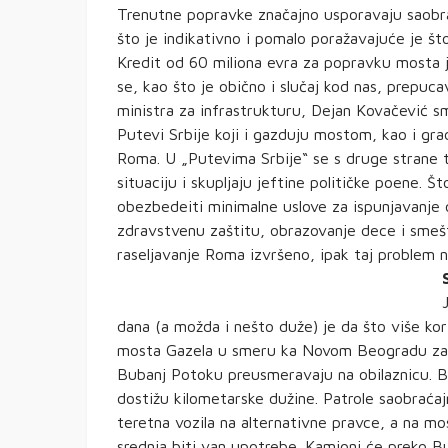
Trenutne popravke značajno usporavaju saobr
što je indikativno i pomalo poražavajuće je š
Kredit od 60 miliona evra za popravku mosta jo
se, kao što je obično i slučaj kod nas, prepuca
ministra za infrastrukturu, Dejan Kovačević s
Putevi Srbije koji i gazduju mostom, kao i gr
Roma. U „Putevima Srbije“ se s druge strane tv
situaciju i skupljaju jeftine političke poene. Š
obezbedeiti minimalne uslove za ispunjavanje o
zdravstvenu zaštitu, obrazovanje dece i smešt
raseljavanje Roma izvršeno, ipak taj problem ni
dana (a možda i nešto duže) je da što više kor
mosta Gazela u smeru ka Novom Beogradu zat
Bubanj Potoku preusmeravaju na obilaznicu. Bolj
dostižu kilometarske dužine. Patrole saobraća
teretna vozila na alternativne pravce, a na mo
srednja biti van upotrebe. Kamioni će preko B