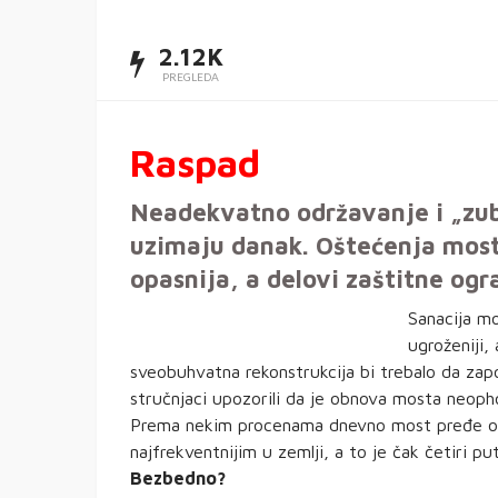
2.12K
PREGLEDA
Raspad
Neadekvatno održavanje i „zub
uzimaju danak. Oštećenja mosta
opasnija, a delovi zaštitne og
Sanacija mo
ugroženiji,
sveobuhvatna rekonstrukcija bi trebalo da zap
stručnjaci upozorili da je obnova mosta neoph
Prema nekim procenama dnevno most pređe oko
najfrekventnijim u zemlji, a to je čak četiri 
Bezbedno?