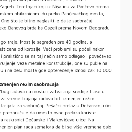
agreb. Teretnjaci koji iz Niša idu za Pančevo prema
gdanskom obilaznicom idu preko Pančevačkog mosta,
 Ono što je bitno naglasiti je da je saobraćaj
preko Banovog brda ka Gazeli prema Novom Beogradu.
go traje. Most je sagrađen pre 40 godina, a
štićena od korozije. Veći problemi su počeli nakon
“, i praktično se na taj način samo odlagao i povećavao
ruljenje veza metalne konstrukcije, one su pukle na
bu i na delu mosta gde opterećenje iznosi čak 10 000
Izmenjen režim saobraćaja
Zbog radova na mostu i zatvaranja srednje trake u
a vreme trajanja radova biti izmenjen režim
arijata za saobraćaj. Pešački prelaz u Dečanskoj ulici
se preporučuje da umesto ovog prelaza koriste
a raskrsnici Dečanske i Vlajkovićeve ulice. Na
zmenjen plan rada semafora da bi se više vremena dalo