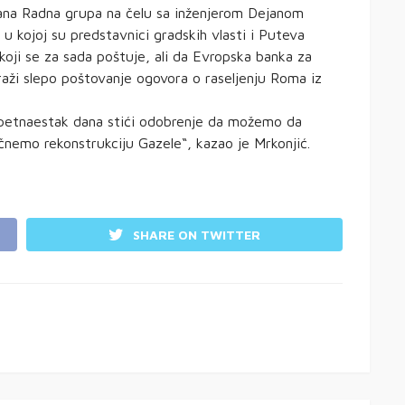
rana Radna grupa na čelu sa inženjerom Dejanom
u kojoj su predstavnici gradskih vlasti i Puteva
 koji se za sada poštuje, ali da Evropska banka za
traži slepo poštovanje ogovora o raseljenju Roma iz
 petnaestak dana stići odobrenje da možemo da
nemo rekonstrukciju Gazele“, kazao je Mrkonjić.
SHARE ON TWITTER