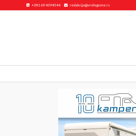
+381 69 4394544
redakcija@vrelegume.rs