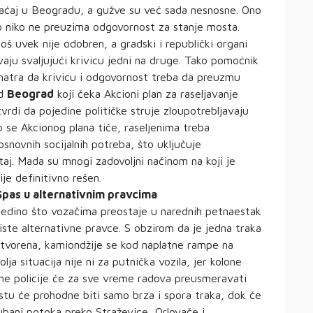
aćaj u Beogradu, a gužve su već sada nesnosne. Ono
to niko ne preuzima odgovornost za stanje mosta.
š uvek nije odobren, a gradski i republički organi
vaju svaljujući krivicu jedni na druge. Tako pomoćnik
matra da krivicu i odgovornost treba da preuzmu
ad
Beograd
koji čeka Akcioni plan za raseljavanje
rdi da pojedine političke struje zloupotrebljavaju
to se Akcionog plana tiče, raseljenima treba
snovnih socijalnih potreba, što uključuje
aj. Mada su mnogi zadovoljni načinom na koji je
je definitivno rešen.
Spas u alternativnim pravcima
Jedino što vozačima preostaje u narednih petnaestak
iste alternativne pravce. S obzirom da je jedna traka
vorena, kamiondžije se kod naplatne rampe na
a situacija nije ni za putnička vozila, jer kolone
jne policije će za sve vreme radova preusmeravati
stu će prohodne biti samo brza i spora traka, dok će
ubanj potoka preko Straževice, Orlovače i