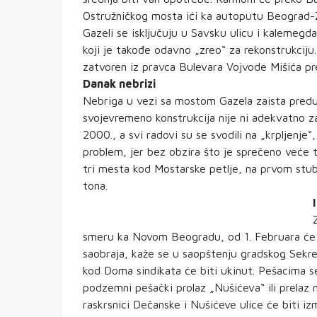
Ostružničkog mosta ići ka autoputu Beograd-Z
Gazeli se isključuju u Savsku ulicu i kaleme
koji je takođe odavno „zreo“ za rekonstrukciju.
zatvoren iz pravca Bulevara Vojvode Mišića 
Danak nebrizi
Nebriga u vezi sa mostom Gazela zaista predu
svojevremeno konstrukcija nije ni adekvatno za
2000., a svi radovi su se svodili na „krpljenje
problem, jer bez obzira što je sprečeno veće t
tri mesta kod Mostarske petlje, na prvom stu
tona.
smeru ka Novom Beogradu, od 1. Februara će z
saobraja, kaže se u saopštenju gradskog Sekret
kod Doma sindikata će biti ukinut. Pešacima 
podzemni pešački prolaz „Nušićeva“ ili prelaz n
raskrsnici Dečanske i Nušićeve ulice će biti i