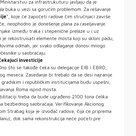
inistarstvu za infrastrukuturu javljaju da je
gla buka u vezi sa gorućim problemom. Za rešavanje
ije
“, koje će započeti radove čim stručnjaci završe
če, neophodno je donešenje plana za raseljavanje.
njake između traka i stepenične prelaze u i uz
 je rekostruisati elemente mosta koji su skloni padu,
i radovima odmah, jer svako odlaganje donosi mnogo
česnike u saobraćaju.
Čekajući investicije
Ono što se takođe čeka su delegacije EIB i EBRD,
og meseca. Zasedanje bi trebalo da se desi najranije
 gradskim i republičkim institucijama budu uspešni,
ljavanja Roma ispod mosta.
bilitaciji treba da bude ugrađeno 2100 tona čelika.
na bezbednog saobraćaja. Verifikovanje Akcionog
om Strabag koja je izvođač radova, čija će priprema
lanu), dok sama rekonstrukcija neće početi pre