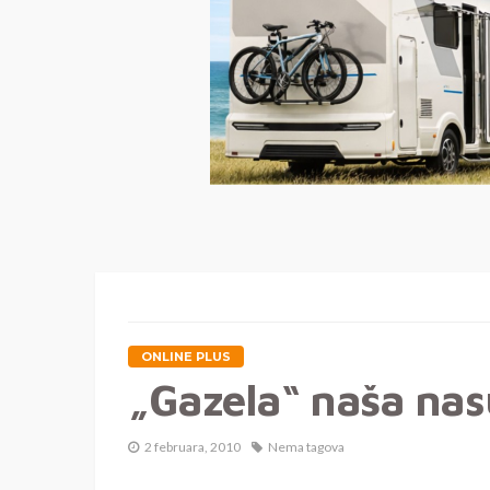
ONLINE PLUS
„Gazela“ naša na
2 februara, 2010
Nema tagova