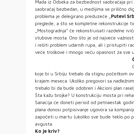
Mada iz Odseka za bezbednost saobraćaja pri M
saobraćaj bezbedan, u medijima se prilično di
problema je delegirano preduzeće „
Putevi Srb
preglede, a što se kompletne rekonstrukcije ti
„Mostogradnja“ će rekonstruisati razdelne ivič
stubove mosta. Ono što je od najveće važnosti
i rešiti problem udarnih rupa, ali i pristupit
veće troškove i mnogo veću opasnost za sve u
koje bi u Srbiju trebalo da stignu početkom ov
krajem meseca. Ukoliko pregovori sa nadležnim
trebalo bi da bude odobren i Akcioni plan rase
Šta kažu brojke? U konstrukciju mosta pri reha
Sanacija će doneti period od petnaestak godi
plana donosi potpisivanje ugovora sa kompanij
započeti u martu (ukoliko sve bude teklo po p
avgusta.
Ko je kriv?