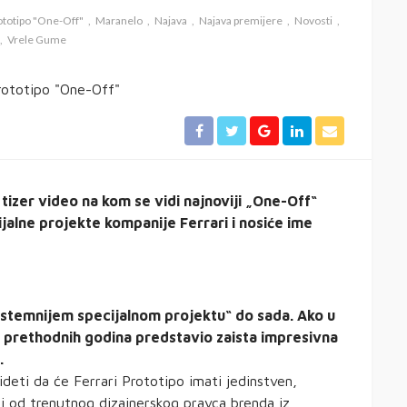
ototipo "One-Off"
Maranelo
Najava
Najava premijere
Novosti
Vrele Gume
tizer video na kom se vidi najnoviji „One-Off“
jalne projekte kompanije Ferrari i nosiće ime
ekstemnijem specijalnom projektu“ do sada. Ako u
m prethodnih godina predstavio zaista impresivna
.
eti da će Ferrari Prototipo imati jedinstven,
iji od trenutnog dizajnerskog pravca brenda iz