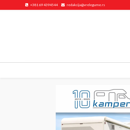
+381 69 4394544
redakcija@vrelegume.rs