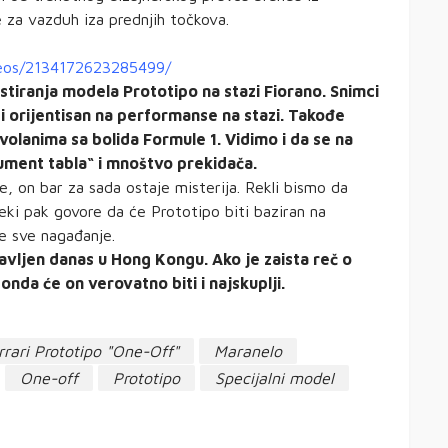
 za vazduh iza prednjih točkova.
deos/2134172623285499/
stiranja modela Prototipo na stazi Fiorano. Snimci
ti orijentisan na performanse na stazi. Takođe
volanima sa bolida Formule 1. Vidimo i da se na
trument tabla“ i mnoštvo prekidača.
, on bar za sada ostaje misterija. Rekli bismo da
ki pak govore da će Prototipo biti baziran na
e sve nagađanje.
avljen danas u Hong Kongu. Ako je zaista reč o
onda će on verovatno biti i najskuplji.
rrari Prototipo "One-Off"
Maranelo
One-off
Prototipo
Specijalni model