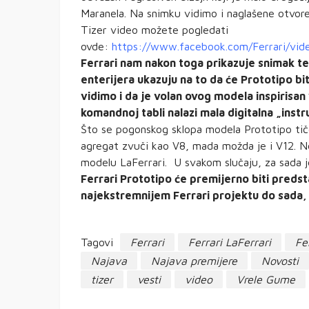
Maranela. Na snimku vidimo i naglašene otvore
Tizer video možete pogledati
ovde:
https://www.facebook.com/Ferrari/vi
Ferrari nam nakon toga prikazuje snimak te
enterijera ukazuju na to da će Prototipo bi
vidimo i da je volan ovog modela inspirisan 
komandnoj tabli nalazi mala digitalna „ins
Što se pogonskog sklopa modela Prototipo tiče
agregat zvuči kao V8, mada možda je i V12. Ne
modelu LaFerrari. U svakom slučaju, za sada j
Ferrari Prototipo će premijerno biti predst
najekstremnijem Ferrari projektu do sada, 
Tagovi
Ferrari
Ferrari LaFerrari
Fe
Najava
Najava premijere
Novosti
tizer
vesti
video
Vrele Gume