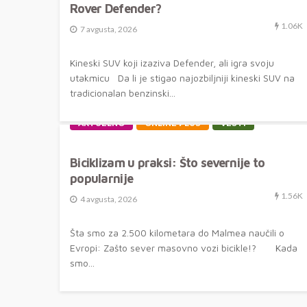
Rover Defender?
1.06K
7 avgusta, 2026
Kineski SUV koji izaziva Defender, ali igra svoju
utakmicu Da li je stigao najozbiljniji kineski SUV na
tradicionalan benzinski...
AKTUELNO
ONLINE PLUS
VESTI
Biciklizam u praksi: Što severnije to
popularnije
1.56K
4 avgusta, 2026
Šta smo za 2.500 kilometara do Malmea naučili o
Evropi: Zašto sever masovno vozi bicikle!? Kada
smo...