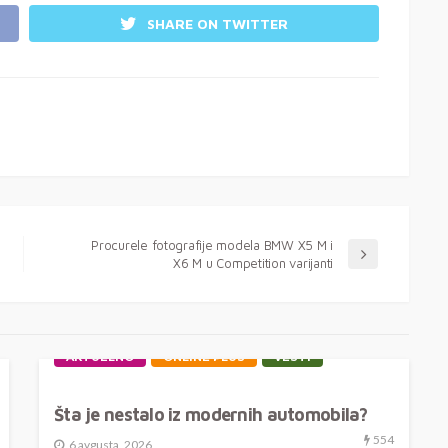
SHARE ON TWITTER
Procurele fotografije modela BMW X5 M i
X6 M u Competition varijanti
AKTUELNO
ONLINE PLUS
VESTI
Šta je nestalo iz modernih automobila?
554
6 avgusta, 2026