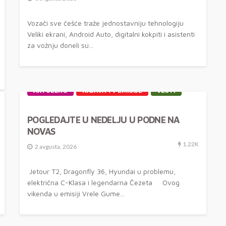
Vozači sve češće traže jednostavniju tehnologiju
Veliki ekrani, Android Auto, digitalni kokpiti i asistenti
za vožnju doneli su...
AKTUELNO
NAJAVA TV EMISIJE
VESTI
POGLEDAJTE U NEDELJU U PODNE NA
NOVAS
1.22K
2 avgusta, 2026
Jetour T2, Dragonfly 36, Hyundai u problemu,
električna C-Klasa i legendarna Čezeta Ovog
vikenda u emisiji Vrele Gume...