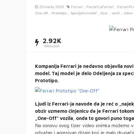
25 marta, 2019
Ferrari
Ferrari LaFerrari
Ferrari Pr
One-off
Prototipo
Specijalni model
tizer
vesti
video
2.92K
PREGLEDA
Kompanija Ferrari je nedavno objavila novi 
model. Taj model je delo Odeljenja za speci
Prototipo.
Ljudi iz Ferrari-ja navode da je reč o „naj
obzir uzmemo činjenicu da je Ferrari toko
„One-Off“ vozila, onda to govori puno toga
Na osnovu ovog tizer video snimka možemo vid
odvažan i agresivan dizajn koji je malo drugač