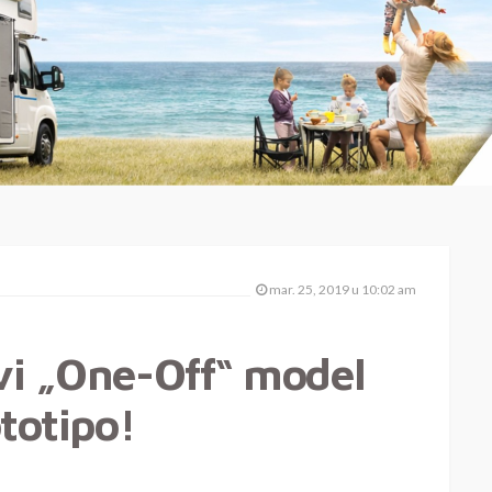
mar. 25, 2019 u 10:02 am
ovi „One-Off“ model
ototipo!