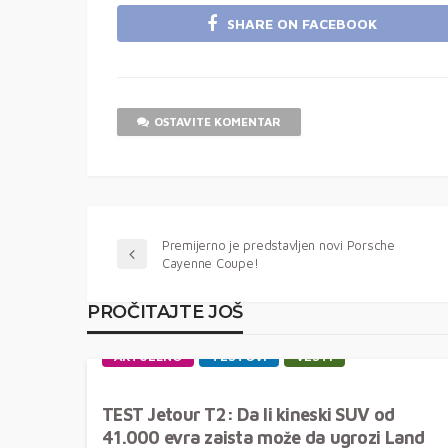
SHARE ON FACEBOOK
OSTAVITE KOMENTAR
Premijerno je predstavljen novi Porsche
Cayenne Coupe!
PROČITAJTE JOŠ
AKTUELNO
TESTOVI
VESTI
TEST Jetour T2: Da li kineski SUV od
41.000 evra zaista može da ugrozi Land