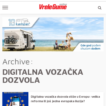
Archive
DIGITALNA VOZAČKA
DOZVOLA
Digitalna vozačka dozvola stiže u Evropu: velika
reforma ili još jedna evropska iluzija?