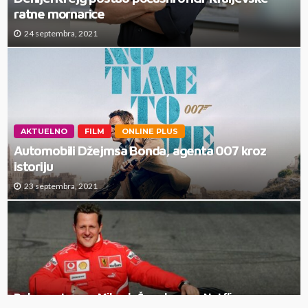
ratne mornarice
24 septembra, 2021
AKTUELNO
FILM
ONLINE PLUS
Automobili Džejmsa Bonda, agenta 007 kroz
istoriju
23 septembra, 2021
Dokumentarac o Mihaelu Šumaheru na Netflixu u