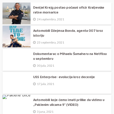
septembru
Denijel Krejg postao počasni oficir Kraljevske
ratne mornarice
24 septembra, 2021
Automobili Džejmsa Bonda, agenta 007 kroz
istoriju
23 septembra, 2021
Dokumentarac o Mihaelu Šumaheru na Netflixu
u septembru
30 jula, 2021
USS Enterprise: evolucija kroz decenije
17 jula, 2021
Automobili koje ćemo imati prilike da vidimo u
„Paklenim ulicama 9“ (VIDEO)
3 juna, 2021