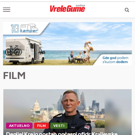
FILM
AKTUELNO
FILM
VESTI
Denijel Krejg postao počasni oficir Kraljevske