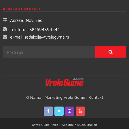
KONTAKT PODACI
Adresa:
Novi Sad
Telefon:
+381694394544
e-mail:
redakcija@vrelegume.rs
O Nama
Marketing Vrele Gume
Kontakt
©Vrele Gume Media | Web dizajn
Studio Implicit