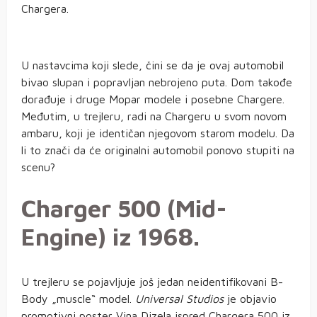
Chargera.
U nastavcima koji slede, čini se da je ovaj automobil
bivao slupan i popravljan nebrojeno puta. Dom takođe
dorađuje i druge Mopar modele i posebne Chargere.
Međutim, u trejleru, radi na Chargeru u svom novom
ambaru, koji je identičan njegovom starom modelu. Da
li to znači da će originalni automobil ponovo stupiti na
scenu?
Charger 500 (Mid-
Engine) iz 1968.
U trejleru se pojavljuje još jedan neidentifikovani B-
Body „muscle“ model.
Universal Studios
je objavio
promotivni poster Vina Dizela ispred Chargera 500 iz