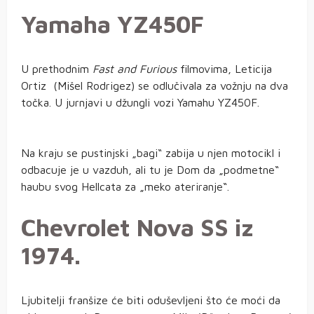
Yamaha YZ450F
U prethodnim
Fast and Furious
filmovima, Leticija
Ortiz (Mišel Rodrigez) se odlučivala za vožnju na dva
točka. U jurnjavi u džungli vozi Yamahu YZ450F.
Na kraju se pustinjski „bagi“ zabija u njen motocikl i
odbacuje je u vazduh, ali tu je Dom da „podmetne“
haubu svog Hellcata za „meko ateriranje“.
Chevrolet Nova SS iz
1974.
Ljubitelji franšize će biti oduševljeni što će moći da