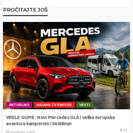
PROČITAJTE JOŠ
AKTUELNO
NAJAVA TV EMISIJE
VESTI
VRELE GUME: Novi Mercedes GLA i velika evropska
avantura kamperom i biciklima!
34
8 avgusta, 2026