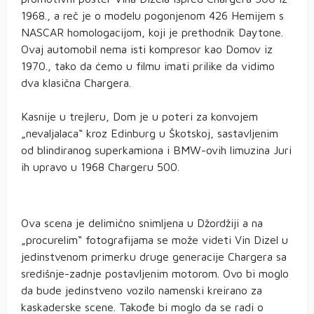
1968., a reč je o modelu pogonjenom 426 Hemijem s
NASCAR homologacijom, koji je prethodnik Daytone.
Ovaj automobil nema isti kompresor kao Domov iz
1970., tako da ćemo u filmu imati prilike da vidimo
dva klasična Chargera.
Kasnije u trejleru, Dom je u poteri za konvojem
„nevaljalaca“ kroz Edinburg u Škotskoj, sastavljenim
od blindiranog superkamiona i BMW-ovih limuzina Juri
ih upravo u 1968 Chargeru 500.
Ova scena je delimično snimljena u Džordžiji a na
„procurelim“ fotografijama se može videti Vin Dizel u
jedinstvenom primerku druge generacije Chargera sa
središnje-zadnje postavljenim motorom. Ovo bi moglo
da bude jedinstveno vozilo namenski kreirano za
kaskaderske scene. Takođe bi moglo da se radi o