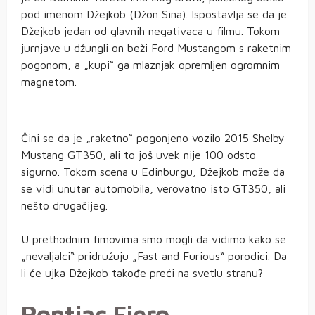
pod imenom Džejkob (Džon Sina). Ispostavlja se da je
Džejkob jedan od glavnih negativaca u filmu. Tokom
jurnjave u džungli on beži Ford Mustangom s raketnim
pogonom, a „kupi“ ga mlaznjak opremljen ogromnim
magnetom.
Čini se da je „raketno“ pogonjeno vozilo 2015 Shelby
Mustang GT350, ali to još uvek nije 100 odsto
sigurno. Tokom scena u Edinburgu, Džejkob može da
se vidi unutar automobila, verovatno isto GT350, ali
nešto drugačijeg.
U prethodnim fimovima smo mogli da vidimo kako se
„nevaljalci“ pridružuju „Fast and Furious“ porodici. Da
li će ujka Džejkob takođe preći na svetlu stranu?
Pontiac Fiero