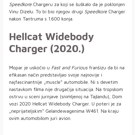
Speedkore
Chargeru za koji se šuškalo da je poklonjen
Vinu Dizelu. To bi bio njegov drugi
Speedkore
Charger
nakon Tantruma s 1.600 konja.
Hellcat Widebody
Charger (2020.)
Mopar je uskočio u
Fast and Furious
franšizu da bi na
efikasan način predstavljao svoje najnovije i
najfascinantnije „muscle“ automobile. Ni s devetim
nastavkom filma nije drugačija situacija. Na tropskom
ostrvu u sceni jurnjave (snimljenoj na Tajlandu), Dom
vozi 2020 Hellcat Widebody Charger. U poteri je za
„neprijateljskim“ Gelandewagenima W461. Na kraju
ovim automobilom juri avion.