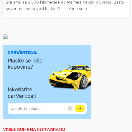
Šta smo za 2.500 kilometara do Malmea naučili o Evropi: Zašto
sever masovno vozi bicikle!? Kada smo...
VRELE GUME NA INSTAGRAMU