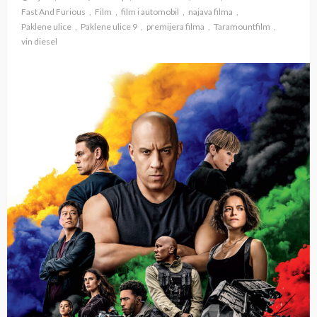
Fast And Furious
Film
film i automobil
najava filma
Paklene ulice
Paklene ulice 9
premijera filma
Taramountfilm
vin diesel