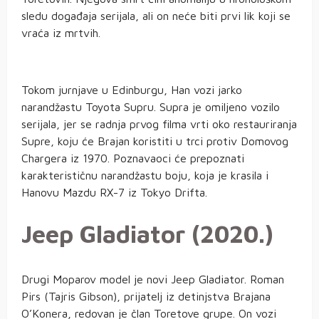
sledu događaja serijala, ali on neće biti prvi lik koji se
vraća iz mrtvih.
Tokom jurnjave u Edinburgu, Han vozi jarko
narandžastu Toyota Supru. Supra je omiljeno vozilo
serijala, jer se radnja prvog filma vrti oko restauriranja
Supre, koju će Brajan koristiti u trci protiv Domovog
Chargera iz 1970. Poznavaoci će prepoznati
karakterističnu narandžastu boju, koja je krasila i
Hanovu Mazdu RX-7 iz Tokyo Drifta.
Jeep Gladiator (2020.)
Drugi Moparov model je novi Jeep Gladiator. Roman
Pirs (Tajris Gibson), prijatelj iz detinjstva Brajana
O’Konera, redovan je član Toretove grupe. On vozi