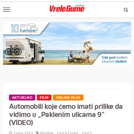
AKTUELNO
FILM
ONLINE PLUS
Automobili koje ćemo imati prilike da
vidimo u „Paklenim ulicama 9“
(VIDEO)
3 juna, 2021
Bioskop
Fast & Furios
Fast 9