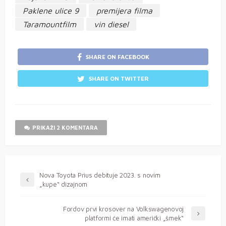
Paklene ulice 9
premijera filma
Taramountfilm
vin diesel
SHARE ON FACEBOOK
SHARE ON TWITTER
PRIKAŽI 2 KOMENTARA
Nova Toyota Prius debituje 2023. s novim
„kupe“ dizajnom
Fordov prvi krosover na Volkswagenovoj
platformi će imati američki „šmek“