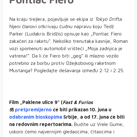
Na kraju trejlera, pojavljuje se ekipa iz
Tokyo Drifta
.
Njeni članovi otkrivaju čudnu napravu koju Tedž
Parker (Ludakris Bridžis) opisuje kao „Pontiac Fiero
zakačen za raketu“. Nekoliko trenutaka kasnije, Roman
vozi spomenuti automobil vrišteći „Moja zadnjica je
vatrena!“. Da li će Fiero biti „geg“ ili mlazno vozilo
potrebno za borbu protiv Džejkobovog raketnom
Mustanga? Pogledajte dešavanja između 2:12 i 2:25.
Film „Paklene ulice 9“ (
Fast & Furios
9
)
pretpremijerno
će biti prikazan 10. juna u
odabranim bioskopima
Srbije, a od 17. juna će biti
na redovnim repertoarima.
Budite uz Vrele Gume,
uskoro ćemo najvernijim gledaocima, čitaocima i