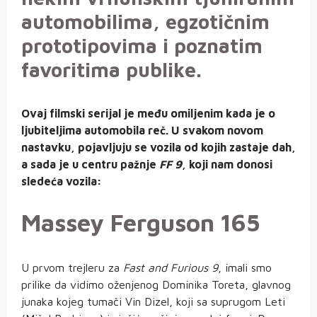
automobilima, egzotičnim
prototipovima i poznatim
favoritima publike.
Ovaj filmski serijal je među omiljenim kada je o
ljubiteljima automobila reč. U svakom novom
nastavku, pojavljuju se vozila od kojih zastaje dah,
a sada je u centru pažnje
FF 9
, koji nam donosi
sledeća vozila:
Massey Ferguson 165
U prvom trejleru za
Fast and Furious 9
, imali smo
prilike da vidimo oženjenog Dominika Toreta, glavnog
junaka kojeg tumači Vin Dizel, koji sa suprugom Leti