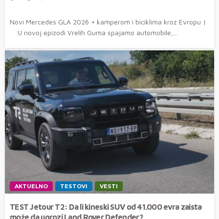
Novi Mercedes GLA 2026 + kamperom i biciklima kroz Evropu |
U novoj epizodi Vrelih Guma spajamo automobile,...
AKTUELNO
TESTOVI
VESTI
TEST Jetour T2: Da li kineski SUV od 41.000 evra zaista
može da ugrozi Land Rover Defender?