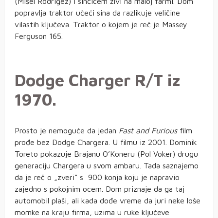
(Mišel Rodrigez) i sinčićem živi na maloj farmi. Dom
popravlja traktor učeći sina da razlikuje veličine
vilastih ključeva. Traktor o kojem je reč je Massey
Ferguson 165.
Dodge Charger R/T iz
1970.
Prosto je nemoguće da jedan
Fast and Furious
film
prođe bez Dodge Chargera. U filmu iz 2001. Dominik
Toreto pokazuje Brajanu O’Koneru (Pol Voker) drugu
generaciju Chargera u svom ambaru. Tada saznajemo
da je reč o „zveri“ s 900 konja koju je napravio
zajedno s pokojnim ocem. Dom priznaje da ga taj
automobil plaši, ali kada dođe vreme da juri neke loše
momke na kraju firma, uzima u ruke ključeve