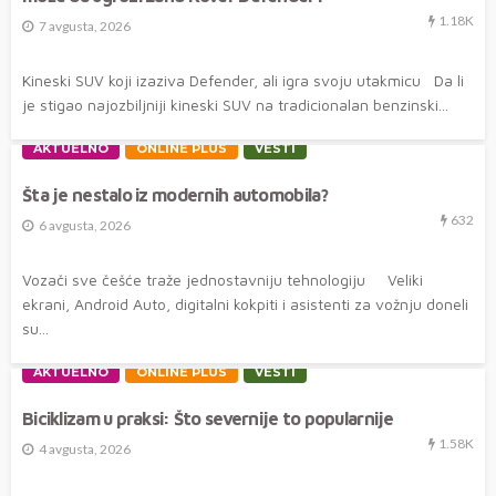
1.18K
7 avgusta, 2026
Kineski SUV koji izaziva Defender, ali igra svoju utakmicu Da li
je stigao najozbiljniji kineski SUV na tradicionalan benzinski...
AKTUELNO
ONLINE PLUS
VESTI
Šta je nestalo iz modernih automobila?
632
6 avgusta, 2026
Vozači sve češće traže jednostavniju tehnologiju Veliki
ekrani, Android Auto, digitalni kokpiti i asistenti za vožnju doneli
su...
AKTUELNO
ONLINE PLUS
VESTI
Biciklizam u praksi: Što severnije to popularnije
1.58K
4 avgusta, 2026