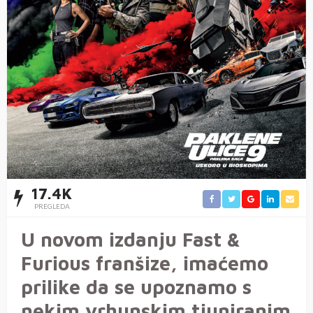
17.4K
PREGLEDA
U novom izdanju Fast &
Furious franšize, imaćemo
prilike da se upoznamo s
nekim vrhunskim tjuniranim