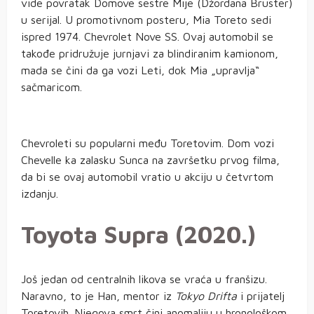
vide povratak Domove sestre Mije (Džordana Bruster)
u serijal. U promotivnom posteru, Mia Toreto sedi
ispred 1974. Chevrolet Nove SS. Ovaj automobil se
takođe pridružuje jurnjavi za blindiranim kamionom,
mada se čini da ga vozi Leti, dok Mia „upravlja“
sačmaricom.
Chevroleti su popularni među Toretovim. Dom vozi
Chevelle ka zalasku Sunca na završetku prvog filma,
da bi se ovaj automobil vratio u akciju u četvrtom
izdanju.
Toyota Supra (2020.)
Još jedan od centralnih likova se vraća u franšizu.
Naravno, to je Han, mentor iz
Tokyo Drifta
i prijatelj
Toretovih. Njegova smrt čini anomaliju u hronološkom