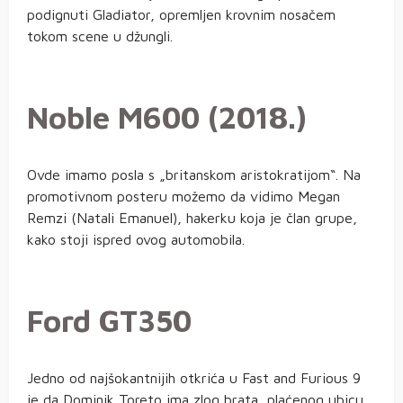
podignuti Gladiator, opremljen krovnim nosačem
tokom scene u džungli.
Noble M600 (2018.)
Ovde imamo posla s „britanskom aristokratijom“. Na
promotivnom posteru možemo da vidimo Megan
Remzi (Natali Emanuel), hakerku koja je član grupe,
kako stoji ispred ovog automobila.
Ford GT350
Jedno od najšokantnijih otkrića u Fast and Furious 9
je da Dominik Toreto ima zlog brata, plaćenog ubicu