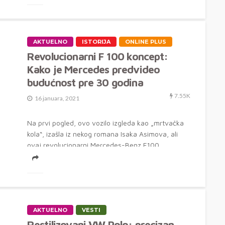
AKTUELNO
ISTORIJA
ONLINE PLUS
Revolucionarni F 100 koncept:
Kako je Mercedes predvideo
budućnost pre 30 godina
7.55K
16 januara, 2021
Na prvi pogled, ovo vozilo izgleda kao „mrtvačka
kola“, izašla iz nekog romana Isaka Asimova, ali
ovaj revolucionarni Mercedes-Benz F100...
AKTUELNO
VESTI
Restilizovani VW Polo: precizan