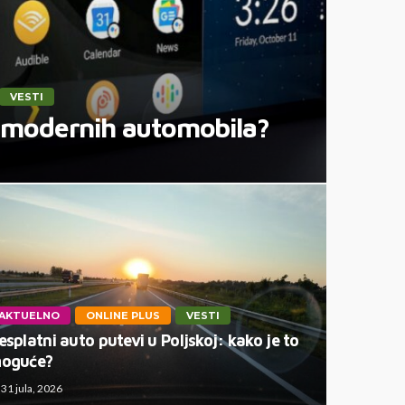
VESTI
iz modernih automobila?
AKTUELNO
ONLINE PLUS
VESTI
esplatni auto putevi u Poljskoj: kako je to
oguće?
31 jula, 2026