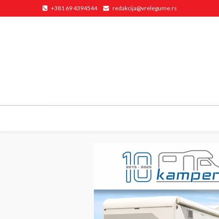
+381 69 4394544
redakcija@vrelegume.rs