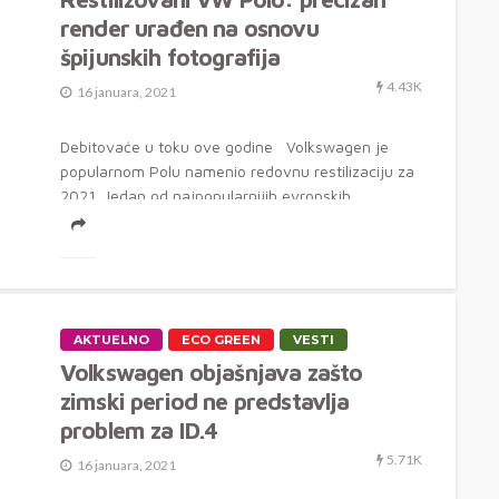
render urađen na osnovu
špijunskih fotografija
4.43K
16 januara, 2021
Debitovaće u toku ove godine Volkswagen je
popularnom Polu namenio redovnu restilizaciju za
2021. Jedan od najpopularnijih evropskih
automobila...
AKTUELNO
ECO GREEN
VESTI
Volkswagen objašnjava zašto
zimski period ne predstavlja
problem za ID.4
5.71K
16 januara, 2021