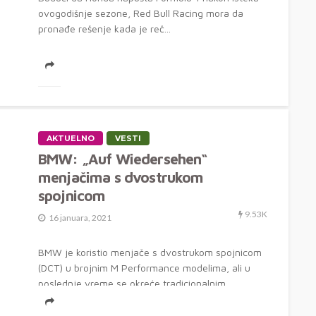
ovogodišnje sezone, Red Bull Racing mora da
pronađe rešenje kada je reč...
AKTUELNO
VESTI
BMW: „Auf Wiedersehen“
menjačima s dvostrukom
spojnicom
9.53K
16 januara, 2021
BMW je koristio menjače s dvostrukom spojnicom
(DCT) u brojnim M Performance modelima, ali u
poslednje vreme se okreće tradicionalnim...