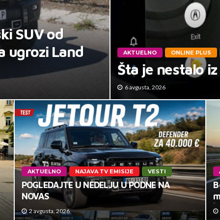
ski SUV od
a ugrozi Land
AKTUELNO
ONLINE PLUS
Šta je nestalo 
6 avgusta, 2026
AKTUELNO
NAJAVA TV EMISIJE
VESTI
POGLEDAJTE U NEDELJU U PODNE NA
B
NOVAS
m
2 avgusta, 2026