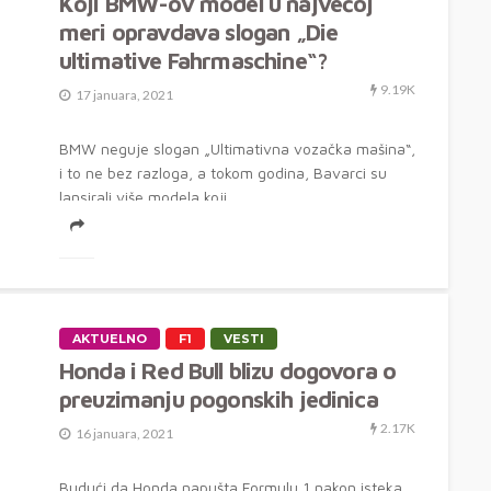
Koji BMW-ov model u najvećoj
meri opravdava slogan „Die
ultimative Fahrmaschine“?
9.19K
17 januara, 2021
BMW neguje slogan „Ultimativna vozačka mašina“,
i to ne bez razloga, a tokom godina, Bavarci su
lansirali više modela koji...
AKTUELNO
F1
VESTI
Honda i Red Bull blizu dogovora o
preuzimanju pogonskih jedinica
2.17K
16 januara, 2021
Budući da Honda napušta Formulu 1 nakon isteka