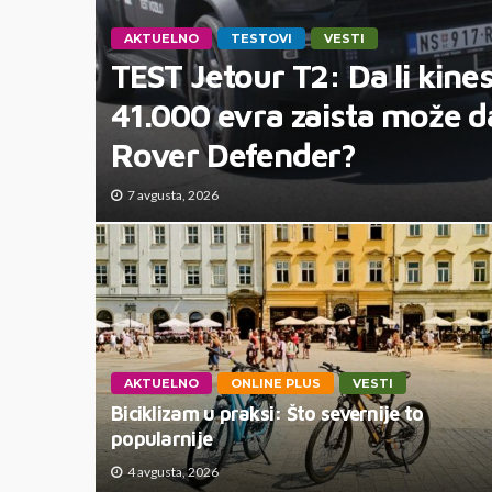
AKTUELNO
TESTOVI
VESTI
TEST Jetour T2: Da li kine
41.000 evra zaista može d
Rover Defender?
7 avgusta, 2026
AKTUELNO
ONLINE PLUS
VESTI
Biciklizam u praksi: Što severnije to
popularnije
4 avgusta, 2026