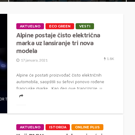
AKTUELNO
ECO GREEN
VESTI
Alpine postaje čisto električna
marka uz lansiranje tri nova
modela
1.8K
17 januara, 2021
Alpine će postati proizvođač čisto električnih
automobila, saopštili su šefovi ponovo rođene
francuske marke Kao deo ove trancizicije, u...
AKTUELNO
ISTORIJA
ONLINE PLUS