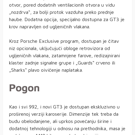
otvor, pored dodatnih ventilacionih otvora u vidu
„nozdrva“, za bolji protok vazduha preko prednje
haube. Dodatna opcija, specijalno dostupna za GT3 je
krov napravljen od ugljeničnih vlakana.
Kroz Porsche Exclusive program, dostupan je čitav
niz opcionala, uključujući obloge retrovizora od
ugljeničnih vlakana, zatamnjene farove, redizajnirani
klaster zadnje signalne grupe i „Guards“ crveno ili
„Sharks“ plavo oivičenje naplataka.
Pogon
Kao i svi 992, i novi GT3 je dostupan ekskluzivno u
proširenoj verziji karoserije. Dimenzije tek treba da
budu obelodanjene, ali uprkos povećanju širine i
dodatnoj tehnologiji u odnosu na prethodnika, masa je