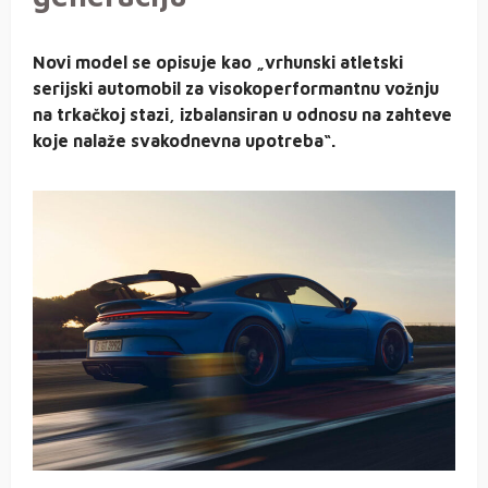
Novi model se opisuje kao „vrhunski atletski
serijski automobil za visokoperformantnu vožnju
na trkačkoj stazi, izbalansiran u odnosu na zahteve
koje nalaže svakodnevna upotreba“.