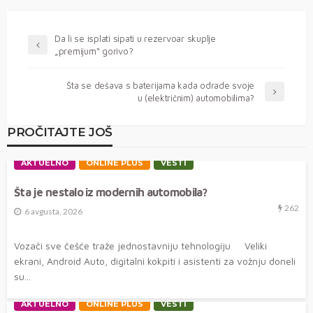
Da li se isplati sipati u rezervoar skuplje
„premijum“ gorivo?
Šta se dešava s baterijama kada odrade svoje
u (električnim) automobilima?
PROČITAJTE JOŠ
AKTUELNO
ONLINE PLUS
VESTI
Šta je nestalo iz modernih automobila?
262
6 avgusta, 2026
Vozači sve češće traže jednostavniju tehnologiju Veliki
ekrani, Android Auto, digitalni kokpiti i asistenti za vožnju doneli
su...
AKTUELNO
ONLINE PLUS
VESTI