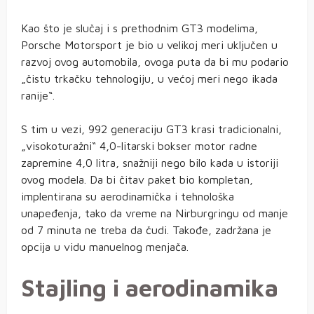
Kao što je slučaj i s prethodnim GT3 modelima,
Porsche Motorsport je bio u velikoj meri uključen u
razvoj ovog automobila, ovoga puta da bi mu podario
„čistu trkačku tehnologiju, u većoj meri nego ikada
ranije“.
S tim u vezi, 992 generaciju GT3 krasi tradicionalni,
„visokoturažni“ 4,0-litarski bokser motor radne
zapremine 4,0 litra, snažniji nego bilo kada u istoriji
ovog modela. Da bi čitav paket bio kompletan,
implentirana su aerodinamička i tehnološka
unapeđenja, tako da vreme na Nirburgringu od manje
od 7 minuta ne treba da čudi. Takođe, zadržana je
opcija u vidu manuelnog menjača.
Stajling i aerodinamika