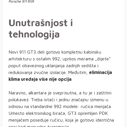
Porsche 911 RSR
Unutrašnjost i
tehnologija
Novi 911 GT3 deli gotovo kompletnu kabinsku
arhitekturu s ostalim 992, uprkos merama „dijete“
poput obaveznog uklanjanja zadnjih sedišta i
redukovanja zvučne izolacije. Međutim,
eliminacija
klima uređaja više nije opcija
.
Naravno, alkantara je sveprisutna, a tu je i zaštitni
polukavez. Treba istaći i jednu značajnu izmenu u
odnosu na standardne 992 modele: ručica menjača.
Umesto elektronskog birača, GT3 opremljen PDK
menjačem poseduje ručicu, koja je gotovo identična
onoj kod manuelne transmisije.