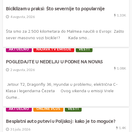
Biciklizam u praksi: Što severnije to popularnije
1.33K
4 avgusta, 2026
Šta smo za 2.500 kilometara do Malmea naučili o Evropi: Zašto
sever masovno vozi bicikle!? Kada smo...
AKTUELNO
NAJAVA TV EMISIJE
VESTI
POGLEDAJTE U NEDELJU U PODNE NA NOVAS
1.08K
2 avgusta, 2026
Jetour T2, Dragonfly 36, Hyundai u problemu, električna C-
Klasa i legendarna Čezeta Ovog vikenda u emisiji Vrele
Gume...
AKTUELNO
ONLINE PLUS
VESTI
Besplatni auto putevi u Poljskoj: kako je to moguće?
1.4K
31 jula, 2026