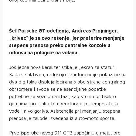
Šef Porsche GT odeljenja, Andreas Projninger,
„krivac“ je za ovo rešenje, jer preferira menjanje
stepena prenosa preko centralne konzole u
odnosu na polugice na volanu.
Još jedna nova karakteristika je „ekran za stazu“.
Kada se aktivira, redukuju se informacije prikazane na
dva digitalna displeja locirana s obe strane centralnog
obrtomera i svode se na esencijalne podatke
potrebne za vožnju na stazi, kao što su pritisak u
gumama, pritisak i temperatura ulja, temperatura
vode i nivo goriva. Asistencija pri menjanju stepena
prenosa je takođe izvedena iz auto-moto sporta.
Prve isporuke novog 911 GT3 započinju u maju, pre