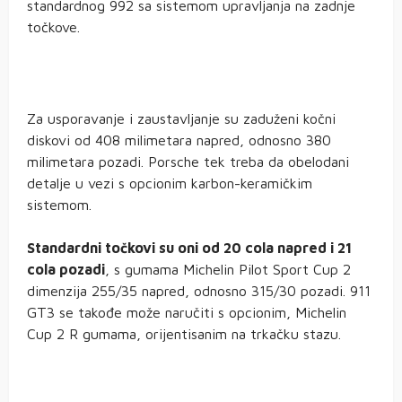
standardnog 992 sa sistemom upravljanja na zadnje
točkove.
Za usporavanje i zaustavljanje su zaduženi kočni
diskovi od 408 milimetara napred, odnosno 380
milimetara pozadi. Porsche tek treba da obelodani
detalje u vezi s opcionim karbon-keramičkim
sistemom.
Standardni točkovi su oni od 20 cola napred i 21
cola pozadi
, s gumama Michelin Pilot Sport Cup 2
dimenzija 255/35 napred, odnosno 315/30 pozadi. 911
GT3 se takođe može naručiti s opcionim, Michelin
Cup 2 R gumama, orijentisanim na trkačku stazu.