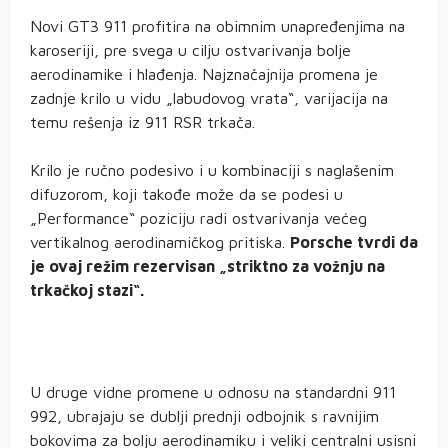
Novi GT3 911 profitira na obimnim unapređenjima na
karoseriji, pre svega u cilju ostvarivanja bolje
aerodinamike i hlađenja. Najznačajnija promena je
zadnje krilo u vidu „labudovog vrata“, varijacija na
temu rešenja iz 911 RSR trkača.
Krilo je ručno podesivo i u kombinaciji s naglašenim
difuzorom, koji takođe može da se podesi u
„Performance“ poziciju radi ostvarivanja većeg
vertikalnog aerodinamičkog pritiska.
Porsche tvrdi da
je ovaj režim rezervisan „striktno za vožnju na
trkačkoj stazi“.
U druge vidne promene u odnosu na standardni 911
992, ubrajaju se dublji prednji odbojnik s ravnijim
bokovima za bolju aerodinamiku i veliki centralni usisni