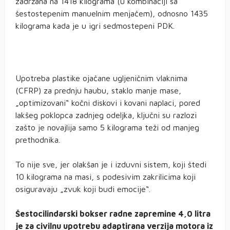
zadržana na 1418 kilograma (u kombinaciji sa
šestostepenim manuelnim menjačem), odnosno 1435
kilograma kada je u igri sedmostepeni PDK.
Upotreba plastike ojačane ugljeničnim vlaknima
(CFRP) za prednju haubu, staklo manje mase,
„optimizovani“ kočni diskovi i kovani naplaci, pored
lakšeg poklopca zadnjeg odeljka, ključni su razlozi
zašto je novajlija samo 5 kilograma teži od manjeg
prethodnika.
To nije sve, jer olakšan je i izduvni sistem, koji štedi
10 kilograma na masi, s podesivim zakrilicima koji
osiguravaju „zvuk koji budi emocije“.
Šestocilindarski bokser radne zapremine 4,0 litra
je za civilnu upotrebu adaptirana verzija motora iz