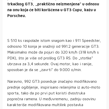
trkačkog GT3, „praktično neizmenjena“ u odnosu
na onu koja će biti korišćena u GT3 Cupu, kažu u
Porscheu.
S 510 ks raspolaže istom snagom kao i 911 Speedster,
odnosno 10 konja je snažniji od 991.2 generacije GT3.
Maksimalno može da pojuri do 320 km/h (318 km/h s
PDK), što je više od prošlog GT3 RS. Do „stotke“
ubrzava za 3,4 sekunde. Ovaj motor, kao i ranije,
sposoban je da se „zavrti“ do 9.000 o/min.
Naravno, 992 GT3 poseduje značajno modifikovano
prednje ogibljenje, inspirisano rešenjima iz auto-moto
sporta, tako da po prvi put koristi dvostruka
poprečna ramena. U međuvremenu, zadnju osovinu
karakteriše modifikovana multilink postavka