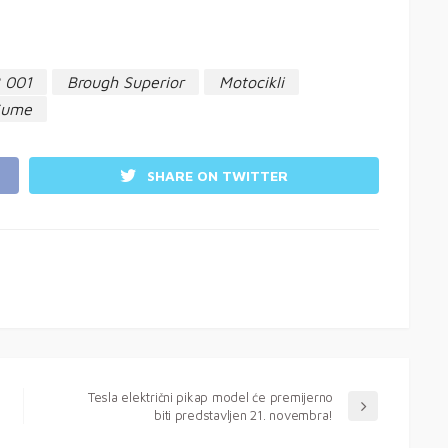
 001
Brough Superior
Motocikli
Gume
SHARE ON TWITTER
Tesla električni pikap model će premijerno
biti predstavljen 21. novembra!