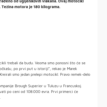
izrađeno od ugljenikovih vlakana. Ovaj motocikl
. Težina motora je 180 kilograma.
cikli trebali da budu. Veoma smo ponosni što će se
kašu, po prvi put u istoriji”, rekao je Marek
Kreirali smo jedan prelepi motocikl. Pravo remek-delo
ompanije Brough Superior u Tuluzu u Francuskoj.
vati po ceni od 108.000 evra. Prvi primerci će
.