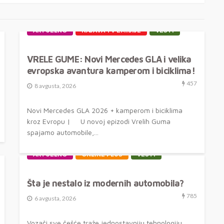
AKTUELNO
NAJAVA TV EMISIJE
VESTI
VRELE GUME: Novi Mercedes GLA i velika
evropska avantura kamperom i biciklima!
457
8 avgusta, 2026
Novi Mercedes GLA 2026 + kamperom i biciklima
kroz Evropu | U novoj epizodi Vrelih Guma
spajamo automobile,...
AKTUELNO
ONLINE PLUS
VESTI
Šta je nestalo iz modernih automobila?
785
6 avgusta, 2026
Vozači sve češće traže jednostavniju tehnologiju