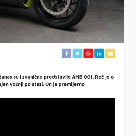
anas su i zvanično predstavile AMB 001. Reč je o
jen vožnji po stazi. On je premijerno
.