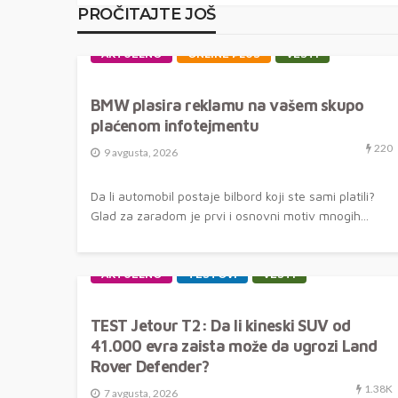
PROČITAJTE JOŠ
AKTUELNO
ONLINE PLUS
VESTI
BMW plasira reklamu na vašem skupo
plaćenom infotejmentu
220
9 avgusta, 2026
Da li automobil postaje bilbord koji ste sami platili?
Glad za zaradom je prvi i osnovni motiv mnogih...
AKTUELNO
TESTOVI
VESTI
TEST Jetour T2: Da li kineski SUV od
41.000 evra zaista može da ugrozi Land
Rover Defender?
1.38K
7 avgusta, 2026