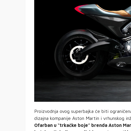
Proizvodnja ovog superbajka će biti ograničen
dizajna kompanije Aston Martin i vrhunskog in
Ofarban u “trkačke boje” brenda Aston Mart