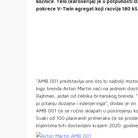
kočnice. Telo (karoserija) je u potpunosti 
pokreće V-Twin agregat koji razvija 180 kS
“AMB 001 predstavlja ono što bi najbolji moto
logo brenda Aston Martin naći na jednom dvotoč
Rajhman, jedan od čelnika britanskog brenda. “
pi pitanju duzajna i inženjeringa”, dodao je on.
AMB 001 će se ručno sklapati u postrojenju k
Svaki od 100 planiranih primeraka će se proda
klijentima biti dostavljeni krajem 2020. godine