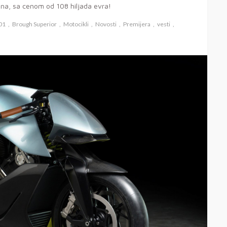
ana, sa cenom od 108 hiljada evra!
01
Brough Superior
Motocikli
Novosti
Premijera
vesti