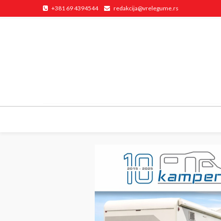
+381 69 4394544
redakcija@vrelegume.rs