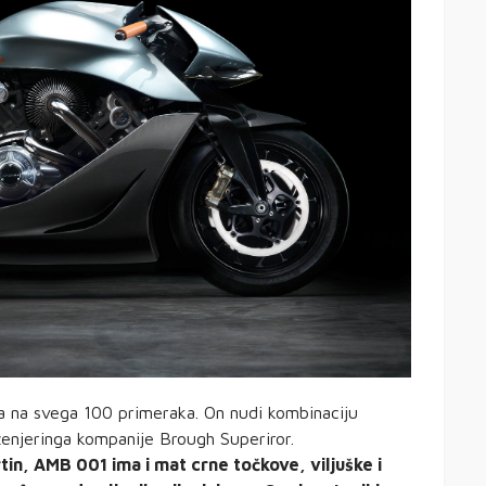
a na svega 100 primeraka. On nudi kombinaciju
ženjeringa kompanije Brough Superiror.
in, AMB 001 ima i mat crne točkove, viljuške i