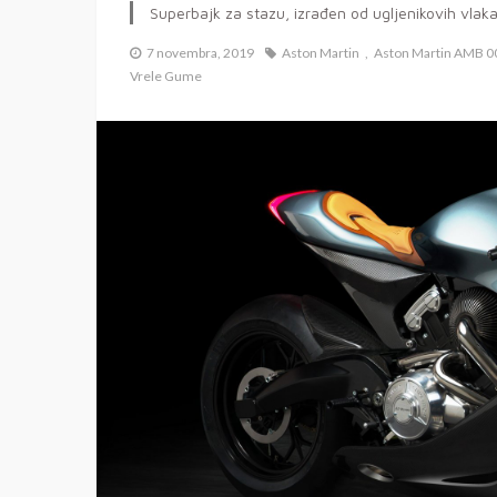
Superbajk za stazu, izrađen od ugljenikovih vlak
7 novembra, 2019
Aston Martin
Aston Martin AMB 0
Vrele Gume