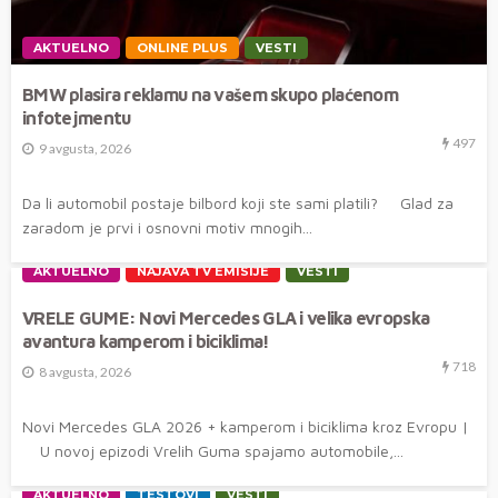
AKTUELNO
ONLINE PLUS
VESTI
BMW plasira reklamu na vašem skupo plaćenom
infotejmentu
497
9 avgusta, 2026
Da li automobil postaje bilbord koji ste sami platili? Glad za
zaradom je prvi i osnovni motiv mnogih...
AKTUELNO
NAJAVA TV EMISIJE
VESTI
VRELE GUME: Novi Mercedes GLA i velika evropska
avantura kamperom i biciklima!
718
8 avgusta, 2026
Novi Mercedes GLA 2026 + kamperom i biciklima kroz Evropu |
U novoj epizodi Vrelih Guma spajamo automobile,...
AKTUELNO
TESTOVI
VESTI