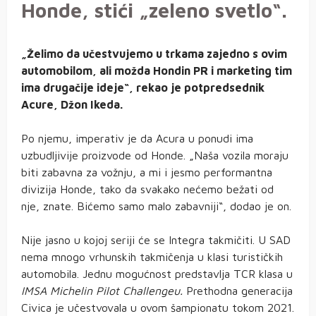
Honde, stići „zeleno svetlo“.
„Želimo da učestvujemo u trkama zajedno s ovim
automobilom, ali možda Hondin PR i marketing tim
ima drugačije ideje“, rekao je potpredsednik
Acure, Džon Ikeda.
Po njemu, imperativ je da Acura u ponudi ima
uzbudljivije proizvode od Honde. „Naša vozila moraju
biti zabavna za vožnju, a mi i jesmo performantna
divizija Honde, tako da svakako nećemo bežati od
nje, znate. Bićemo samo malo zabavniji“, dodao je on.
Nije jasno u kojoj seriji će se Integra takmičiti. U SAD
nema mnogo vrhunskih takmičenja u klasi turističkih
automobila. Jednu mogućnost predstavlja TCR klasa u
IMSA Michelin Pilot Challengeu.
Prethodna generacija
Civica je učestvovala u ovom šampionatu tokom 2021.