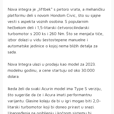
Nova integra je „liftbek“ s petoro vrata, a mehaničku
platformu deli s novom Hondom Civic, što su sjajne
vesti s aspekta voznih osobina. S popularnim
hečbekom deli i 1,5-litarski četvorocilindarski
turbomotor s 200 ks i 260 Nm. Što se menjača tiče,
izbor dolazi u vidu šestostepene manuelne i
automatske jedinice o kojoj nema bližih detalja za
sada.
Nova Integra ulazi u prodaju kao model za 2023.
modelnu godinu, a cene startuju od oko 30.000
dolara.
Ikeda želi da svaki Acurin model ima Type S verziju,
što sugeriše da će i Acura imati performantnu
varijantu. Glasine kolaju da bi u igri mogao biti 2,0-
litarski turbomotor koji bi doneo prirast u snazi.
Unapređenja na ogibljenju i kočnom sistemu bi