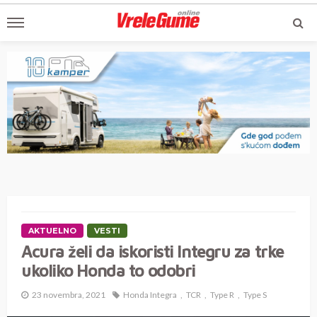
AKTUELNO
VESTI
Acura želi da iskoristi Integru za trke
ukoliko Honda to odobri
23 novembra, 2021
Honda Integra
TCR
Type R
Type S