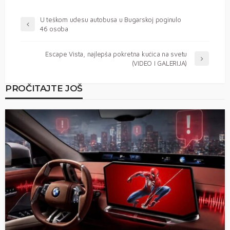
U teškom udesu autobusa u Bugarskoj poginulo
46 osoba
Escape Vista, najlepša pokretna kućica na svetu
(VIDEO I GALERIJA)
PROČITAJTE JOŠ