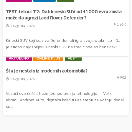
TEST Jetour T2: Da li kineski SUV od 41.000 evra zaista
može da ugrozi Land Rover Defender?
1.63K
7 avgusta, 2026
Kineski SUV koji izaziva Defender, ali igra svoju utakmicu Da li
je stigao najozbiljniji kineski SUV na tradicionalan benzinski...
AKTUELNO
ONLINE PLUS
VESTI
Šta je nestalo iz modernih automobila?
902
6 avgusta, 2026
Vozači sve češće traže jednostavniju tehnologiju Veliki
ekrani, Android Auto, digitalni kokpiti i asistenti za vožnju doneli
su...