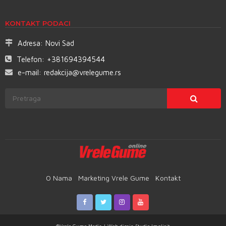
KONTAKT PODACI
Adresa:
Novi Sad
Telefon:
+381694394544
e-mail:
redakcija@vrelegume.rs
O Nama
Marketing Vrele Gume
Kontakt
©Vrele Gume Media | Web dizajn
Studio Implicit