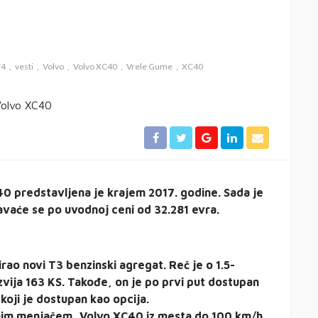
T4
vesti
Volvo
Volvo XC40
Vrele Gume
XC40
 predstavljena je krajem 2017. godine. Sada je
avaće se po uvodnoj ceni od 32.281 evra.
irao novi T3 benzinski agregat. Reč je o 1.5-
zvija 163 KS. Takođe, on je po prvi put dostupan
oji je dostupan kao opcija.
nim menjačem, Volvo XC40 iz mesta do 100 km/h