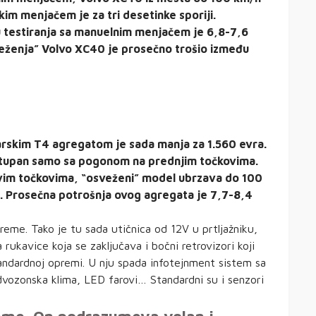
im menjačem je za tri desetinke sporiji.
 testiranja sa manuelnim menjačem je 6,8-7,6
veženja” Volvo XC40 je prosečno trošio između
rskim T4 agregatom je sada manja za 1.560 evra.
ostupan samo sa pogonom na prednjim točkovima.
im točkovima, “osveženi” model ubrzava do 100
). Prosečna potrošnja ovog agregata je 7,7-8,4
eme. Tako je tu sada utičnica od 12V u prtljažniku,
 rukavice koja se zaključava i bočni retrovizori koji
andardnoj opremi. U nju spada infotejnment sistem sa
dvozonska klima, LED farovi… Standardni su i senzori