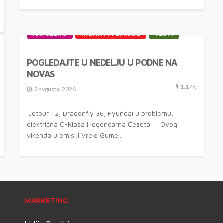
AKTUELNO
NAJAVA TV EMISIJE
VESTI
POGLEDAJTE U NEDELJU U PODNE NA
NOVAS
1.17K
2 avgusta, 2026
Jetour T2, Dragonfly 36, Hyundai u problemu,
električna C-Klasa i legendarna Čezeta Ovog
vikenda u emisiji Vrele Gume...
MARKETING