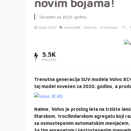
novim bojama!
Osvežen za 2020. godinu
4 jula, 2019
automobili
Novosti
Osveženje
T3
5.5K
PREGLEDA
Trenutna generacija SUV modela Volvo XC40
taj model osvežen za 2020. godinu, a prod
Naime, Volvo je prošlog leta na tržište lans
litarskom, trocilindarskom agregatu koji ra
sa osmostepenim automatskim menjačem, k
Sa tim agregatom i šestostepenim manuel