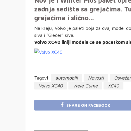
Nov je i Winter Plus paket op
zadnja sedišta sa grejačima. Tu
grejačima i slično…
Na kraju, Volvo je paleti boja za ovaj model do
siva i “Glečer” siva.
Volvo XC40 liniji modela će se početkom slee
Tagovi
automobili
Novosti
Osvežen
Volvo XC40
Vrele Gume
XC40
SHARE ON FACEBOOK