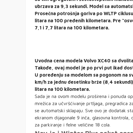
ubrzava za 9,3 sekundi. Model sa automatsk
Prosečna potrošnja goriva po WLTP ciklusu
litara na 100 pređenih kilometara. Pre “os
7,1 i 7,7 litara na 100 kilometara.
Uvodna cena modela Volvo XC40 sa dvolita
Takođe, ovaj model je po prvi put ikad d
U poređenju sa modelom sa pogonom na sv
km/h za jednu desetinku brže (8,4 sekundi
litara na 100 kilometara.
Sada je na ovom modelu proširena i ponuda opr
mrežica za učvršćivanje prtljaga, pregradica za
se automatski sklapaju. Sve ovo je dodatak st
ekranom dijagonale 9 inča, glasovna kontrola, 
za parkiranje i felne veličine 18 cola.