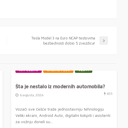
Tesla Model 3 na Euro NCAP testovima
bezbednosti dobio 5 zvezdica!
AKTUELNO
ONLINE PLUS
VESTI
Šta je nestalo iz modernih automobila?
455
6 avgusta, 2026
Vozači sve češće traže jednostavniju tehnologiju
Veliki ekrani, Android Auto, digitalni kokpiti i asistenti
za vožnju doneli su...