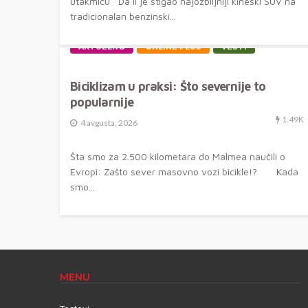
utakmicu Da li je stigao najozbiljniji kineski SUV na
tradicionalan benzinski...
AKTUELNO
ONLINE PLUS
VESTI
Biciklizam u praksi: Što severnije to
popularnije
1.49K
4 avgusta, 2026
Šta smo za 2.500 kilometara do Malmea naučili o
Evropi: Zašto sever masovno vozi bicikle!? Kada
smo...
MENU