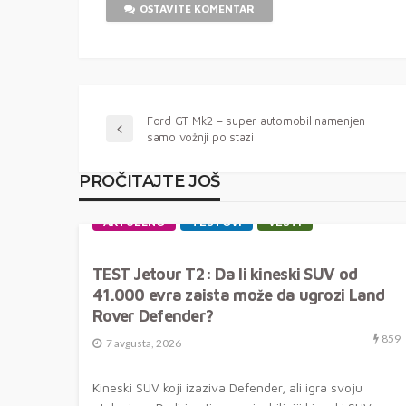
OSTAVITE KOMENTAR
Ford GT Mk2 – super automobil namenjen
samo vožnji po stazi!
PROČITAJTE JOŠ
AKTUELNO
TESTOVI
VESTI
TEST Jetour T2: Da li kineski SUV od
41.000 evra zaista može da ugrozi Land
Rover Defender?
859
7 avgusta, 2026
Kineski SUV koji izaziva Defender, ali igra svoju