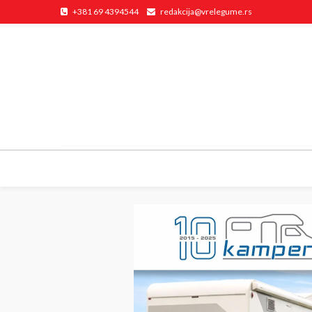
+381 69 4394544
redakcija@vrelegume.rs