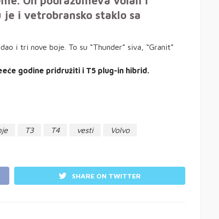
reme. On podrazumeva volan i
 je i vetrobransko staklo sa
dao i tri nove boje. To su “Thunder” siva, “Granit”
će godine pridružiti i T5 plug-in hibrid.
je
T3
T4
vesti
Volvo
SHARE ON TWITTER