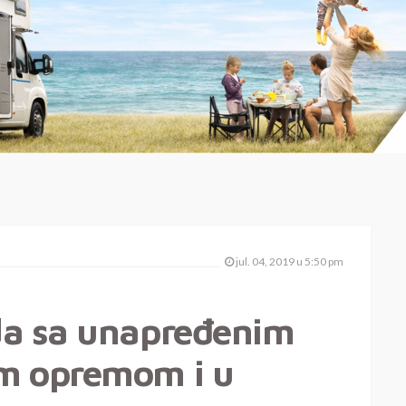
jul. 04, 2019 u 5:50 pm
da sa unapređenim
m opremom i u