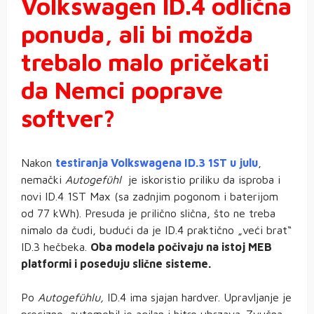
Volkswagen ID.4 odlična
ponuda, ali bi možda
trebalo malo pričekati
da Nemci poprave
softver?
Nakon
testiranja Volkswagena ID.3 1ST u julu
,
nemački
Autogefühl
je iskoristio priliku da isproba i
novi ID.4 1ST Max (sa zadnjim pogonom i baterijom
od 77 kWh). Presuda je prilično slična, što ne treba
nimalo da čudi, budući da je ID.4 praktično „veći brat“
ID.3 hečbeka.
Oba modela počivaju na istoj MEB
platformi i poseduju slične sisteme.
Po
Autogefühlu,
ID.4 ima sjajan hardver. Upravljanje je