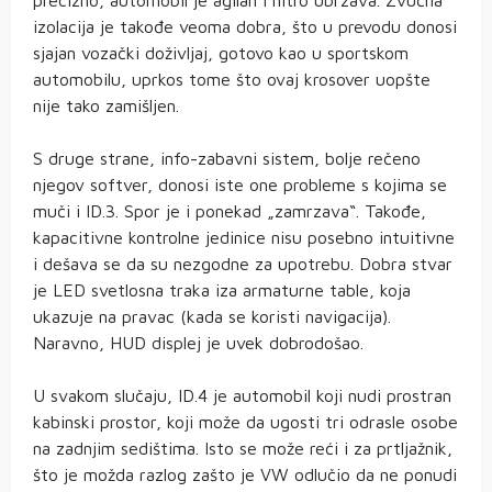
precizno, automobil je agilan i hitro ubrzava. Zvučna
izolacija je takođe veoma dobra, što u prevodu donosi
sjajan vozački doživljaj, gotovo kao u sportskom
automobilu, uprkos tome što ovaj krosover uopšte
nije tako zamišljen.
S druge strane, info-zabavni sistem, bolje rečeno
njegov softver, donosi iste one probleme s kojima se
muči i ID.3. Spor je i ponekad „zamrzava“. Takođe,
kapacitivne kontrolne jedinice nisu posebno intuitivne
i dešava se da su nezgodne za upotrebu. Dobra stvar
je LED svetlosna traka iza armaturne table, koja
ukazuje na pravac (kada se koristi navigacija).
Naravno, HUD displej je uvek dobrodošao.
U svakom slučaju, ID.4 je automobil koji nudi prostran
kabinski prostor, koji može da ugosti tri odrasle osobe
na zadnjim sedištima. Isto se može reći i za prtljažnik,
što je možda razlog zašto je VW odlučio da ne ponudi