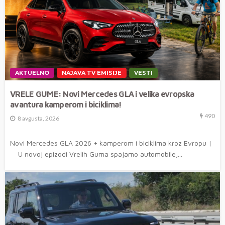
AKTUELNO
NAJAVA TV EMISIJE
VESTI
VRELE GUME: Novi Mercedes GLA i velika evropska
avantura kamperom i biciklima!
490
8 avgusta, 2026
Novi Mercedes GLA 2026 + kamperom i biciklima kroz Evropu |
U novoj epizodi Vrelih Guma spajamo automobile,...