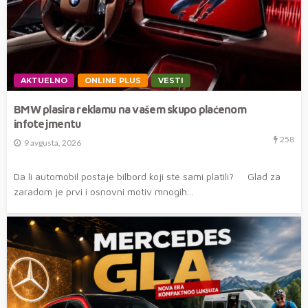
AKTUELNO
ONLINE PLUS
VESTI
BMW plasira reklamu na vašem skupo plaćenom
infotejmentu
258
9 avgusta, 2026
Da li automobil postaje bilbord koji ste sami platili? Glad za
zaradom je prvi i osnovni motiv mnogih...