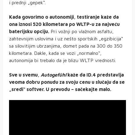
i prednji „gepek“.
Kada govorimo o autonomiji, testiranje kaže da
ona iznosi 520 kilometara po WLTP-u za najveću
baterijsku opciju.
Pri vožnji po vlažnom asfaltu,
zahtevnijim uslovima i uz nešto sportskih „egzibicija“
sa silovitijim ubrzanjima, domet pada na 300 do 350
kilometara. Dakle, kada se vozi „normalno“,
autonomija bi trebalo da je blizu WLTP vrednosti.
Sve u svemu,
Autogefühl
kaže da ID.4 predstavlja
veoma dobru ponudu za svoju cenu u slučaju da se
„sredi“ softver. U prevodu – sačekajte malo.