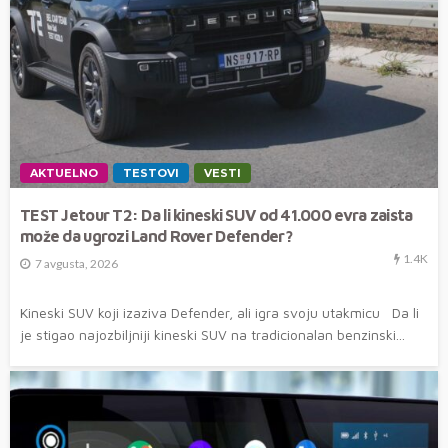
AKTUELNO
TESTOVI
VESTI
TEST Jetour T2: Da li kineski SUV od 41.000 evra zaista
može da ugrozi Land Rover Defender?
1.4K
7 avgusta, 2026
Kineski SUV koji izaziva Defender, ali igra svoju utakmicu Da li
je stigao najozbiljniji kineski SUV na tradicionalan benzinski...