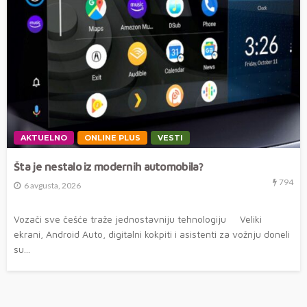
AKTUELNO
ONLINE PLUS
VESTI
Šta je nestalo iz modernih automobila?
794
6 avgusta, 2026
Vozači sve češće traže jednostavniju tehnologiju Veliki
ekrani, Android Auto, digitalni kokpiti i asistenti za vožnju doneli
su...