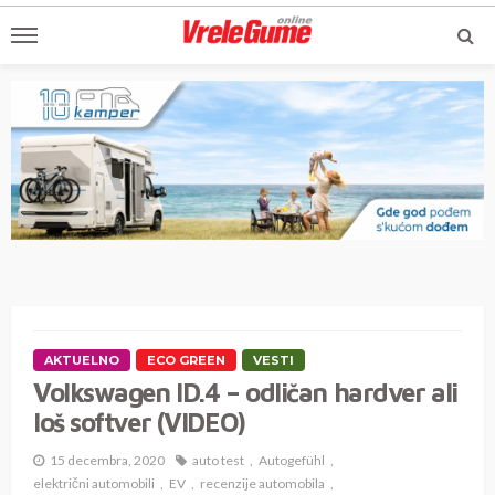
AKTUELNO
ECO GREEN
VESTI
Volkswagen ID.4 – odličan hardver ali
loš softver (VIDEO)
15 decembra, 2020
auto test
Autogefühl
električni automobili
EV
recenzije automobila