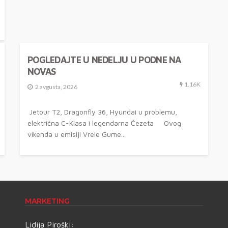
AKTUELNO
NAJAVA TV EMISIJE
VESTI
POGLEDAJTE U NEDELJU U PODNE NA
NOVAS
1.16K
2 avgusta, 2026
Jetour T2, Dragonfly 36, Hyundai u problemu,
električna C-Klasa i legendarna Čezeta Ovog
vikenda u emisiji Vrele Gume...
MARKETING
Lidija Piroški: