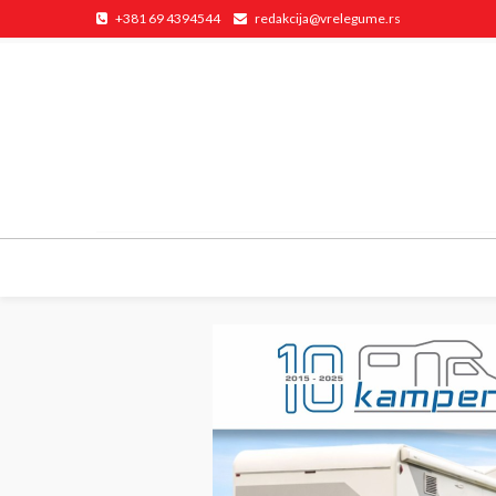
+381 69 4394544
redakcija@vrelegume.rs