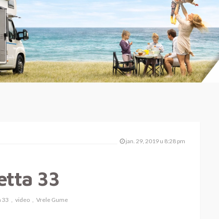
jan. 29, 2019 u 8:28 pm
etta 33
a 33
video
Vrele Gume