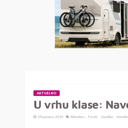
AKTUELNO
U vrhu klase: Nav
29 januara, 2019
Aktuelno
Fereti
Nautika
Navett