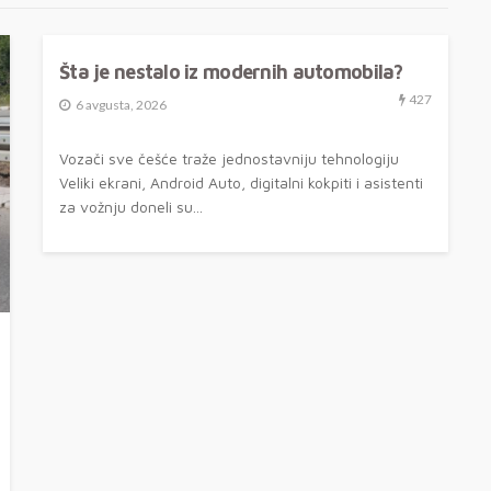
AKTUELNO
ONLINE PLUS
VESTI
Šta je nestalo iz modernih automobila?
427
6 avgusta, 2026
Vozači sve češće traže jednostavniju tehnologiju
Veliki ekrani, Android Auto, digitalni kokpiti i asistenti
za vožnju doneli su...