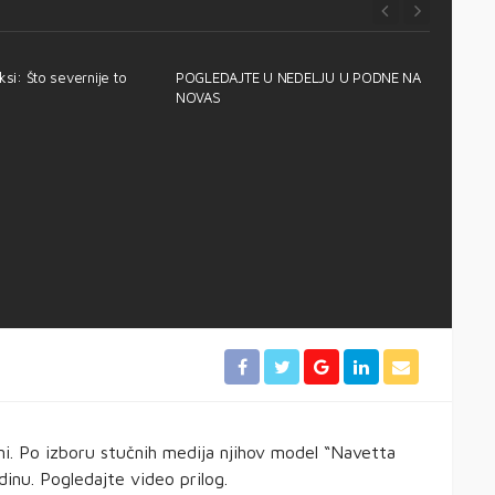
ksi: Što severnije to
POGLEDAJTE U NEDELJU U PODNE NA
NOVAS
TEST J
41.000
Land 
ni. Po izboru stučnih medija njihov model “Navetta
dinu. Pogledajte video prilog.