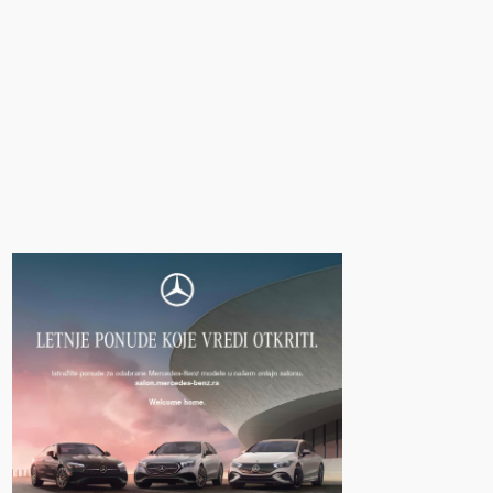
Šta je nestalo iz modernih automobila?
etour T2: Da li kineski SUV od
 evra zaista može da ugrozi
Rover Defender?