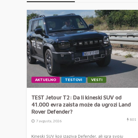
AKTUELNO
TESTOVI
VESTI
TEST Jetour T2: Da li kineski SUV od
41.000 evra zaista može da ugrozi Land
Rover Defender?
801
7 avgusta, 2026
Kineski SUV koji izaziva Defender, ali igra svoju