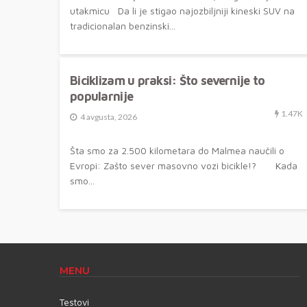
utakmicu Da li je stigao najozbiljniji kineski SUV na
tradicionalan benzinski...
AKTUELNO
ONLINE PLUS
VESTI
Biciklizam u praksi: Što severnije to
popularnije
1.47K
4 avgusta, 2026
Šta smo za 2.500 kilometara do Malmea naučili o
Evropi: Zašto sever masovno vozi bicikle!? Kada
smo...
MENU
Testovi