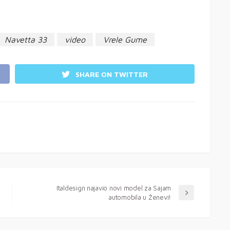
Navetta 33
video
Vrele Gume
SHARE ON TWITTER
Italdesign najavio novi model za Sajam
automobila u Ženevi!