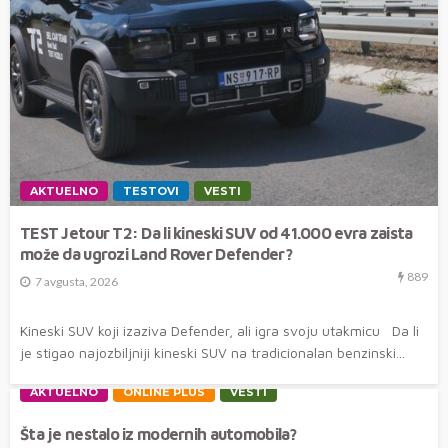
AKTUELNO
TESTOVI
VESTI
TEST Jetour T2: Da li kineski SUV od 41.000 evra zaista
može da ugrozi Land Rover Defender?
889
7 avgusta, 2026
Kineski SUV koji izaziva Defender, ali igra svoju utakmicu Da li
je stigao najozbiljniji kineski SUV na tradicionalan benzinski...
AKTUELNO
ONLINE PLUS
VESTI
Šta je nestalo iz modernih automobila?