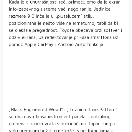
Kada je o unutrašnjosti reč, primećujemo da je ekran
info-zabavnog sistema vaći nego ranije. Jedinica
razmere 9,0 inča je u „plutajućem“ stilu, i
pozicionirana je nešto više na armaturnoj tabli da bi
se olakšala preglednost. Toyota obećava brži softver i
odziv ekrana, uz reflektovanje prikaza smartfona uz
pomoć Apple CarPlay i Android Auto funkcija.
„Black Engineered Wood“ i „Titanium Line Pattern“
su dva nova finiša instrument panela, centralnog
grebena i panela vrata s prekidačima. Tapacirung u
vidu premijum bež ili crne kože, s perforacijama u