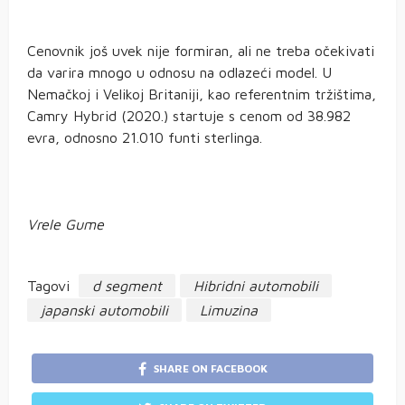
Cenovnik još uvek nije formiran, ali ne treba očekivati
da varira mnogo u odnosu na odlazeći model. U
Nemačkoj i Velikoj Britaniji, kao referentnim tržištima,
Camry Hybrid (2020.) startuje s cenom od 38.982
evra, odnosno 21.010 funti sterlinga.
Vrele Gume
Tagovi
d segment
Hibridni automobili
japanski automobili
Limuzina
SHARE ON FACEBOOK