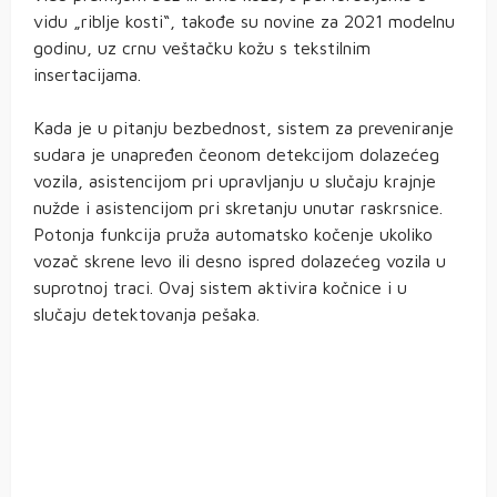
vidu „riblje kosti“, takođe su novine za 2021 modelnu
godinu, uz crnu veštačku kožu s tekstilnim
insertacijama.
Kada je u pitanju bezbednost, sistem za preveniranje
sudara je unapređen čeonom detekcijom dolazećeg
vozila, asistencijom pri upravljanju u slučaju krajnje
nužde i asistencijom pri skretanju unutar raskrsnice.
Potonja funkcija pruža automatsko kočenje ukoliko
vozač skrene levo ili desno ispred dolazećeg vozila u
suprotnoj traci. Ovaj sistem aktivira kočnice i u
slučaju detektovanja pešaka.