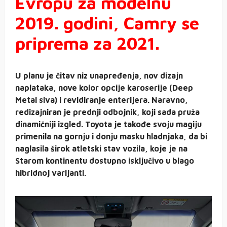
Evropu za modelnu
2019. godini, Camry se
priprema za 2021.
U planu je čitav niz unapređenja, nov dizajn
naplataka, nove kolor opcije karoserije (Deep
Metal siva) i revidiranje enterijera. Naravno,
redizajniran je prednji odbojnik, koji sada pruža
dinamičniji izgled. Toyota je takođe svoju magiju
primenila na gornju i donju masku hladnjaka, da bi
naglasila širok atletski stav vozila, koje je na
Starom kontinentu dostupno isključivo u blago
hibridnoj varijanti.