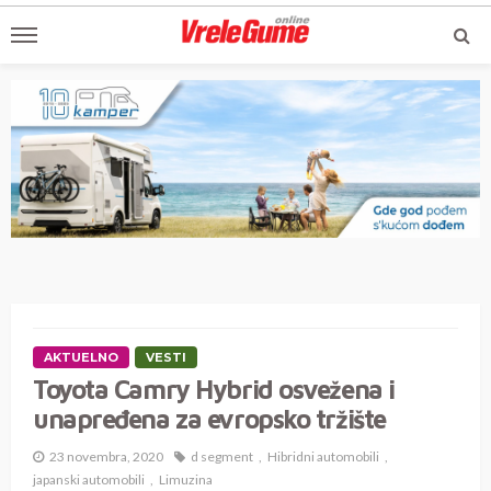
AKTUELNO
VESTI
Toyota Camry Hybrid osvežena i
unapređena za evropsko tržište
23 novembra, 2020
d segment
Hibridni automobili
japanski automobili
Limuzina