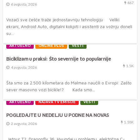
467
6 avgusta, 2026
Vozači sve češće traže jednostavniju tehnologiju Veliki
ekrani, Android Auto, digitalni kokpiti i asistenti za vožnju doneli
su...
AKTUELNO
ONLINE PLUS
VESTI
Biciklizam u praksi: Što severnije to popularnije
1.5K
4 avgusta, 2026
Šta smo za 2.500 kilometara do Malmea naučili o Evropi: Zašto
sever masovno vozi bicikle!? Kada smo...
AKTUELNO
NAJAVA TV EMISIJE
VESTI
POGLEDAJTE U NEDELJU U PODNE NA NOVAS
1.18K
2 avgusta, 2026
Jetour T2, Dragonfly 36, Hyundai u problemu, električna C-