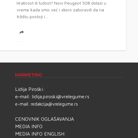
Hrabrost ili ludost? Novi Peugeot 508 dolazi u
vreme kada smo već i skoro zaboravili da na
tržištu postoji i...
MARKETING
Lidija Piroški:
e-mail:
lidija.piroski@vrelegume.rs
e-mail:
redakcija@vrelegume.rs
CENOVNIK OGLAŠAVANJA
MEDIA INFO
MEDIA INFO ENGLISH