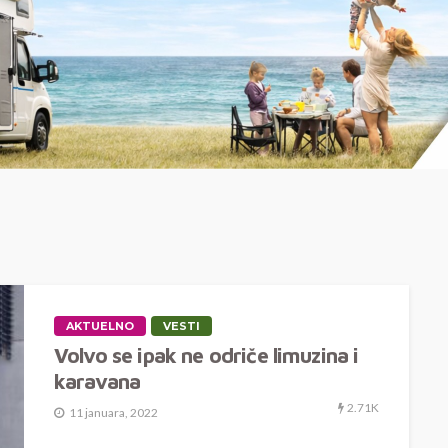
AKTUELNO
VESTI
Volvo se ipak ne odriče limuzina i
karavana
2.71K
11 januara, 2022