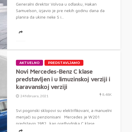
Generalni direktor Volvoa u odlasku, Hakan
Samuelson, izjavio je pre nekih godinu dana da
planira da ukine neke S i...
AKTUELNO
PREDSTAVLJAMO
Novi Mercedes-Benz C klase
predstavljen i u limuzinskoj verziji i
karavanskoj verziji
8.48K
24 februara, 2021
Svi pogonski sklopovi su elektrifikovani, a manuelni
menjači su penzionisani Mercedes je W201
predstavio 1982., kao prethodnika C klase,...