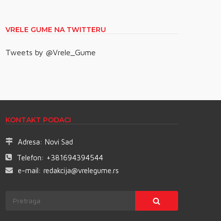
VRELE GUME NA TWITTERU
Tweets by @Vrele_Gume
KONTAKT PODACI
Adresa:
Novi Sad
Telefon:
+381694394544
e-mail:
redakcija@vrelegume.rs