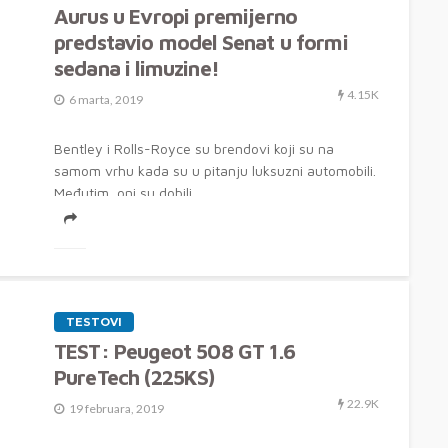
Aurus u Evropi premijerno
predstavio model Senat u formi
sedana i limuzine!
4.15K
6 marta, 2019
Bentley i Rolls-Royce su brendovi koji su na
samom vrhu kada su u pitanju luksuzni automobili.
Međutim, oni su dobili...
TESTOVI
TEST: Peugeot 508 GT 1.6
PureTech (225KS)
22.9K
19 februara, 2019