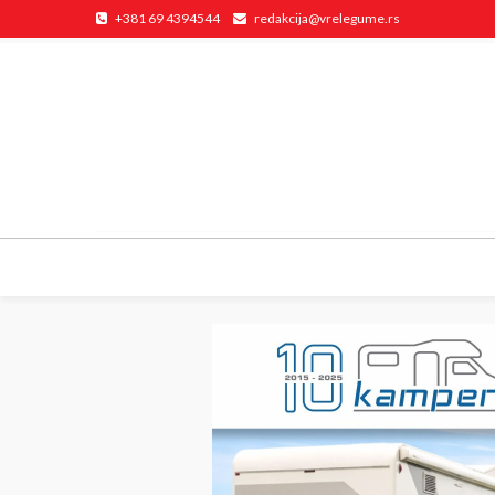
+381 69 4394544
redakcija@vrelegume.rs