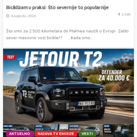
Biciklizam u praksi: Što severnije to popularnije
1.56K
4 avgusta, 2026
Šta smo za 2.500 kilometara do Malmea naučili o Evropi: Zašto
sever masovno vozi bicikle!? Kada smo...
AKTUELNO
NAJAVA TV EMISIJE
VESTI