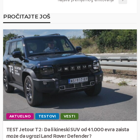
PROČITAJTE JOŠ
AKTUELNO
TESTOVI
VESTI
TEST Jetour T2: Da li kineski SUV od 41.000 evra zaista
može da ugrozi Land Rover Defender?