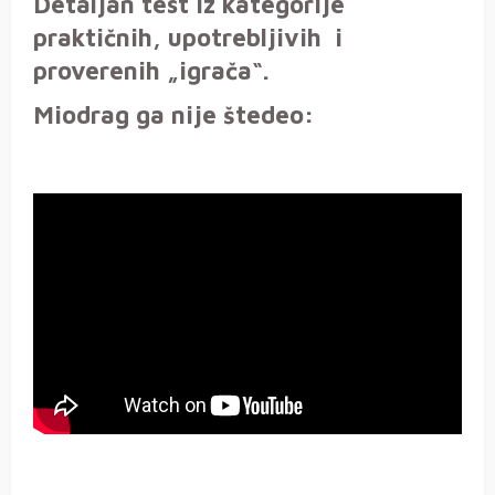
Detaljan test iz kategorije
praktičnih, upotrebljivih i
proverenih „igrača“.
Miodrag ga nije štedeo: