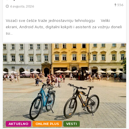
556
6 avgusta, 2026
Vozači sve češće traže jednostavniju tehnologiju Veliki
ekrani, Android Auto, digitalni kokpiti i asistenti za vožnju doneli
su...
AKTUELNO
ONLINE PLUS
VESTI