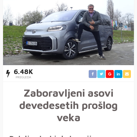
6.48K
PREGLEDA
Zaboravljeni asovi
devedesetih prošlog
veka