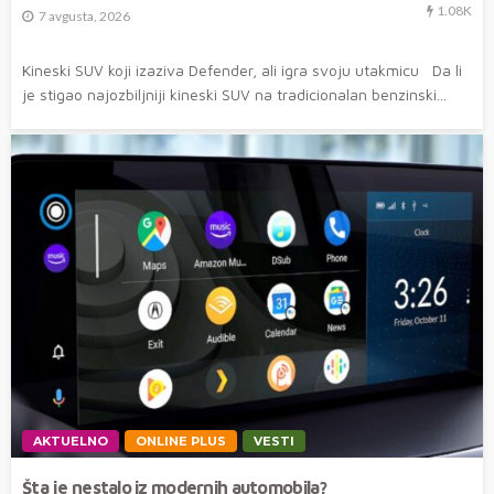
1.08K
7 avgusta, 2026
Kineski SUV koji izaziva Defender, ali igra svoju utakmicu Da li
je stigao najozbiljniji kineski SUV na tradicionalan benzinski...
AKTUELNO
ONLINE PLUS
VESTI
Šta je nestalo iz modernih automobila?