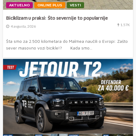
AKTUELNO
ONLINE PLUS
VESTI
Biciklizam u praksi: Što severnije to popularnije
1.57K
4 avgusta, 2026
Šta smo za 2.500 kilometara do Malmea naučili o Evropi: Zašto
sever masovno vozi bicikle!? Kada smo...