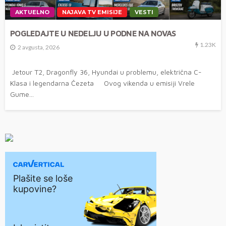
AKTUELNO
NAJAVA TV EMISIJE
VESTI
POGLEDAJTE U NEDELJU U PODNE NA NOVAS
1.23K
2 avgusta, 2026
Jetour T2, Dragonfly 36, Hyundai u problemu, električna C-
Klasa i legendarna Čezeta Ovog vikenda u emisiji Vrele
Gume...