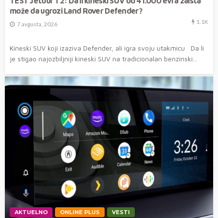
TEST Jetour T2: Da li kineski SUV od 41.000 evra zaista
može da ugrozi Land Rover Defender?
1.1K
7 avgusta, 2026
Kineski SUV koji izaziva Defender, ali igra svoju utakmicu Da li
je stigao najozbiljniji kineski SUV na tradicionalan benzinski...
AKTUELNO
ONLINE PLUS
VESTI