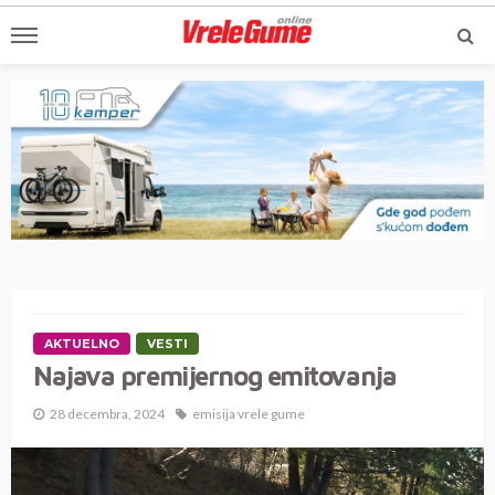
AKTUELNO
VESTI
Najava premijernog emitovanja
28 decembra, 2024
emisija vrele gume