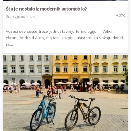
Šta je nestalo iz modernih automobila?
570
6 avgusta, 2026
Vozači sve češće traže jednostavniju tehnologiju Veliki
ekrani, Android Auto, digitalni kokpiti i asistenti za vožnju doneli
su...