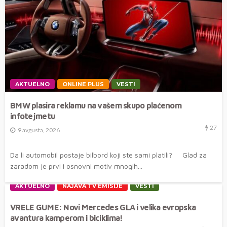
AKTUELNO
ONLINE PLUS
VESTI
BMW plasira reklamu na vašem skupo plaćenom
infotejmetu
27
9 avgusta, 2026
Da li automobil postaje bilbord koji ste sami platili? Glad za
zaradom je prvi i osnovni motiv mnogih...
AKTUELNO
NAJAVA TV EMISIJE
VESTI
VRELE GUME: Novi Mercedes GLA i velika evropska
avantura kamperom i biciklima!