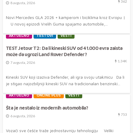
362
8 avgusta, 2026
Novi Mercedes GLA 2026 + kamperom i biciklima kroz Evropu |
U novoj epizodi Vrelih Guma spajamo automobile,...
AKTUELNO
TESTOVI
VESTI
TEST Jetour T2: Da li kineski SUV od 41.000 evra zaista
može da ugrozi Land Rover Defender?
1.34K
7 avgusta, 2026
Kineski SUV koji izaziva Defender, ali igra svoju utakmicu Da li
je stigao najozbiljniji kineski SUV na tradicionalan benzinski...
AKTUELNO
ONLINE PLUS
VESTI
Šta je nestalo iz modernih automobila?
753
6 avgusta, 2026
Vozači sve češće traže jednostavniju tehnologiju Veliki