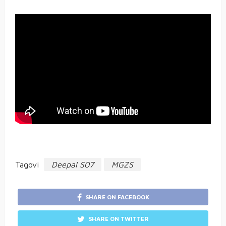
Tagovi
Deepal S07
MGZS
SHARE ON FACEBOOK
SHARE ON TWITTER