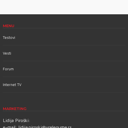
MENU
Testovi
Vesti
Forum
Internet TV
MARKETING
Lidija Piroški:
e-mail:
lidija.piroski@vrelegume.rs