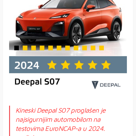
Kineski Deepal S07 proglašen je
najsigurnijim automobilom na
testovima EuroNCAP-a u 2024.