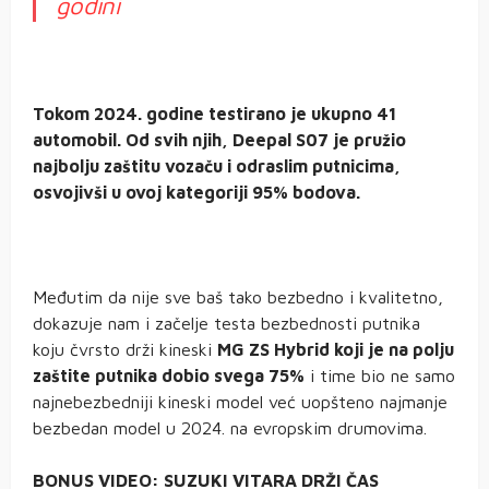
godini
Tokom 2024. godine testirano je ukupno 41
automobil. Od svih njih, Deepal S07 je pružio
najbolju zaštitu vozaču i odraslim putnicima,
osvojivši u ovoj kategoriji 95% bodova.
Međutim da nije sve baš tako bezbedno i kvalitetno,
dokazuje nam i začelje testa bezbednosti putnika
koju čvrsto drži kineski
MG ZS Hybrid koji je na polju
zaštite putnika dobio svega 75%
i time bio ne samo
najnebezbedniji kineski model već uopšteno najmanje
bezbedan model u 2024. na evropskim drumovima.
BONUS VIDEO: SUZUKI VITARA DRŽI ČAS