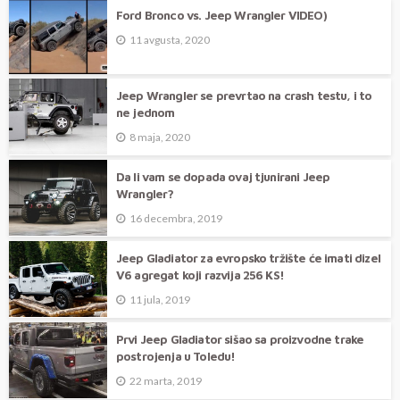
Ford Bronco vs. Jeep Wrangler VIDEO)
11 avgusta, 2020
Jeep Wrangler se prevrtao na crash testu, i to
ne jednom
8 maja, 2020
Da li vam se dopada ovaj tjunirani Jeep
Wrangler?
16 decembra, 2019
Jeep Gladiator za evropsko tržište će imati dizel
V6 agregat koji razvija 256 KS!
11 jula, 2019
Prvi Jeep Gladiator sišao sa proizvodne trake
postrojenja u Toledu!
22 marta, 2019