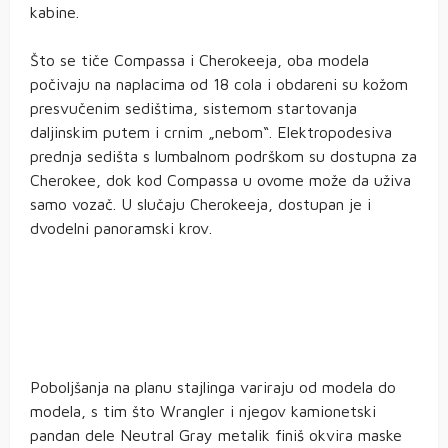
kabine.
Što se tiče Compassa i Cherokeeja, oba modela
počivaju na naplacima od 18 cola i obdareni su kožom
presvučenim sedištima, sistemom startovanja
daljinskim putem i crnim „nebom“. Elektropodesiva
prednja sedišta s lumbalnom podrškom su dostupna za
Cherokee, dok kod Compassa u ovome može da uživa
samo vozač. U slučaju Cherokeeja, dostupan je i
dvodelni panoramski krov.
Poboljšanja na planu stajlinga variraju od modela do
modela, s tim što Wrangler i njegov kamionetski
pandan dele Neutral Gray metalik finiš okvira maske