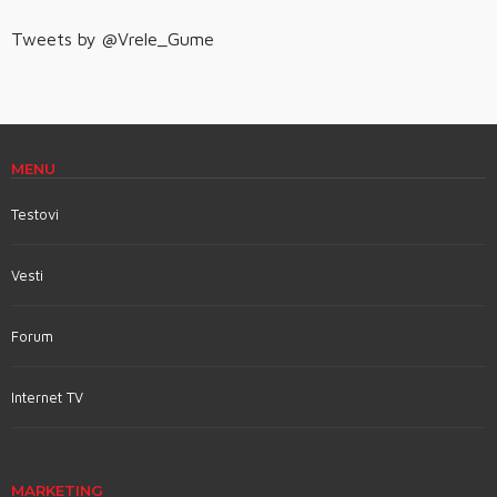
Tweets by @Vrele_Gume
MENU
Testovi
Vesti
Forum
Internet TV
MARKETING