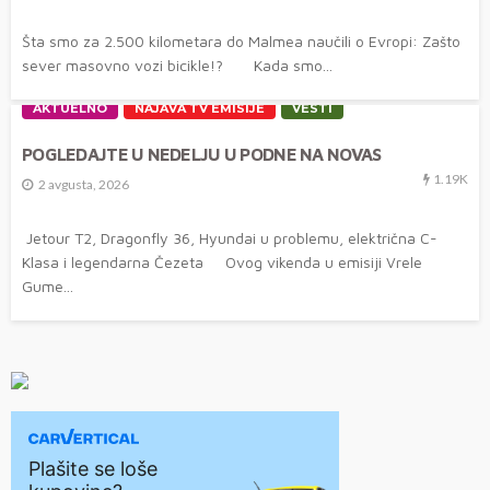
Šta smo za 2.500 kilometara do Malmea naučili o Evropi: Zašto
sever masovno vozi bicikle!? Kada smo...
AKTUELNO
NAJAVA TV EMISIJE
VESTI
POGLEDAJTE U NEDELJU U PODNE NA NOVAS
1.19K
2 avgusta, 2026
Jetour T2, Dragonfly 36, Hyundai u problemu, električna C-
Klasa i legendarna Čezeta Ovog vikenda u emisiji Vrele
Gume...