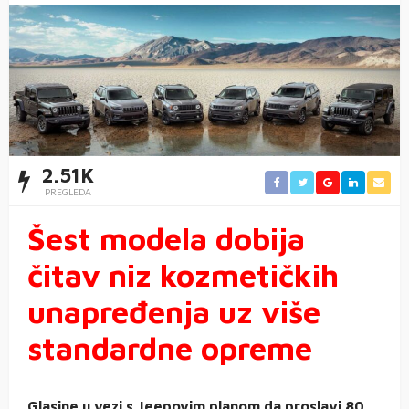
2.51K
PREGLEDA
Šest modela dobija
čitav niz kozmetičkih
unapređenja uz više
standardne opreme
Glasine u vezi s Jeepovim planom da proslavi 80.