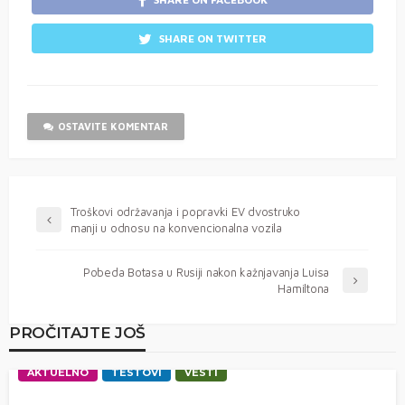
SHARE ON TWITTER
OSTAVITE KOMENTAR
Troškovi održavanja i popravki EV dvostruko
manji u odnosu na konvencionalna vozila
Pobeda Botasa u Rusiji nakon kažnjavanja Luisa
Hamiltona
PROČITAJTE JOŠ
AKTUELNO
TESTOVI
VESTI