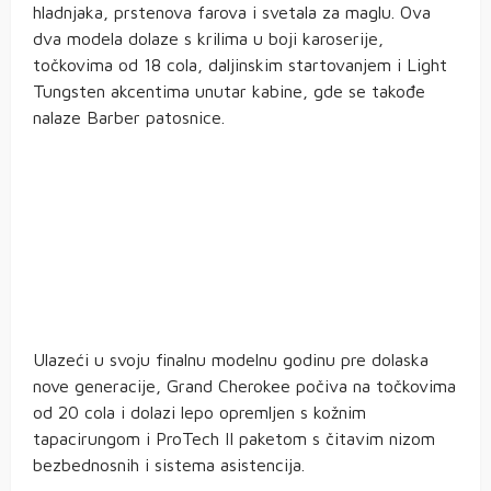
hladnjaka, prstenova farova i svetala za maglu. Ova
dva modela dolaze s krilima u boji karoserije,
točkovima od 18 cola, daljinskim startovanjem i Light
Tungsten akcentima unutar kabine, gde se takođe
nalaze Barber patosnice.
Ulazeći u svoju finalnu modelnu godinu pre dolaska
nove generacije, Grand Cherokee počiva na točkovima
od 20 cola i dolazi lepo opremljen s kožnim
tapacirungom i ProTech II paketom s čitavim nizom
bezbednosnih i sistema asistencija.