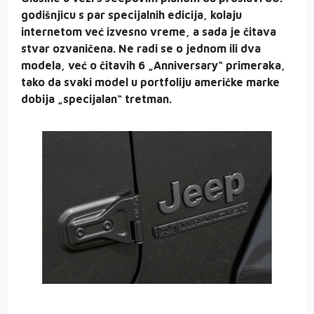
godišnjicu s par specijalnih edicija, kolaju
internetom već izvesno vreme, a sada je čitava
stvar ozvaničena. Ne radi se o jednom ili dva
modela, već o čitavih 6 „Anniversary“ primeraka,
tako da svaki model u portfoliju američke marke
dobija „specijalan“ tretman.