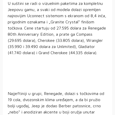
U suštini se radi o vizuelnim paketima za kompletnu
Jeepovu gamu, a svaki od modela dolazi opremljen
najnovijim Uconnect sistemom s ekranom od 8,4 inča,
prigodnim oznakama i „Granite Crystal“ finišom
točkova. Cene startuju od 27.595 dolara za Renegade
80th Anniversary Edition, a prate ga Compass
(29.695 dolara), Cherokee (33.805 dolara), Wrangler
(35.990 i 39.490 dolara za Unlimited), Gladiator
(41.740 dolara) i Grand Cherokee (44.335 dolara).
Najjeftiniji u grupi, Renegade, dolazi s točkovima od
19 cola, dvozonskim klima uređajem, a da bi pružio
bolji ugođaj, Jeep je dodao Berber patosnice, crno
„nebo“ i anodiziran akcente u boji oružja unutar