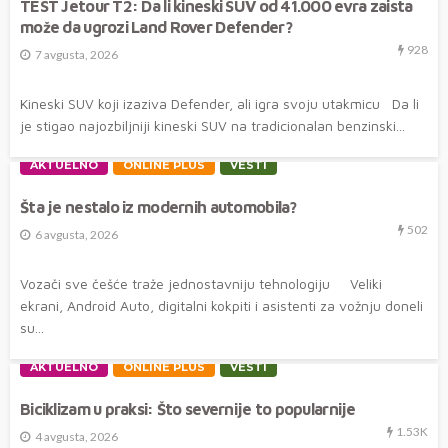
TEST Jetour T2: Da li kineski SUV od 41.000 evra zaista
može da ugrozi Land Rover Defender?
928
7 avgusta, 2026
Kineski SUV koji izaziva Defender, ali igra svoju utakmicu Da li
je stigao najozbiljniji kineski SUV na tradicionalan benzinski...
AKTUELNO
ONLINE PLUS
VESTI
Šta je nestalo iz modernih automobila?
502
6 avgusta, 2026
Vozači sve češće traže jednostavniju tehnologiju Veliki
ekrani, Android Auto, digitalni kokpiti i asistenti za vožnju doneli
su...
AKTUELNO
ONLINE PLUS
VESTI
Biciklizam u praksi: Što severnije to popularnije
1.53K
4 avgusta, 2026