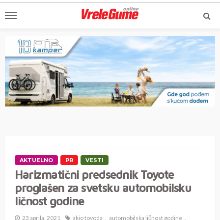
AKTUELNO
PR
VESTI
Harizmatični predsednik Toyote
proglašen za svetsku automobilsku
ličnost godine
23 aprila, 2021
akio toyoda
automobilska ličnost godine