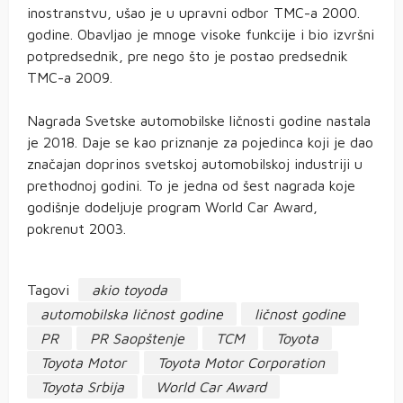
inostranstvu, ušao je u upravni odbor TMC-a 2000.
godine. Obavljao je mnoge visoke funkcije i bio izvršni
potpredsednik, pre nego što je postao predsednik
TMC-a 2009.
Nagrada Svetske automobilske ličnosti godine nastala
je 2018. Daje se kao priznanje za pojedinca koji je dao
značajan doprinos svetskoj automobilskoj industriji u
prethodnoj godini. To je jedna od šest nagrada koje
godišnje dodeljuje program World Car Award,
pokrenut 2003.
Tagovi
akio toyoda
automobilska ličnost godine
ličnost godine
PR
PR Saopštenje
TCM
Toyota
Toyota Motor
Toyota Motor Corporation
Toyota Srbija
World Car Award