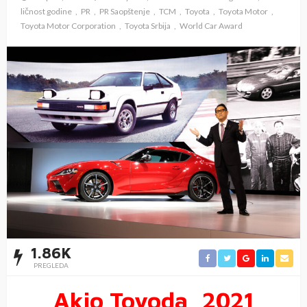
ličnost godine
PR
PR Saopštenje
TCM
Toyota
Toyota Motor
Toyota Motor Corporation
Toyota Srbija
World Car Award
1.86K
PREGLEDA
Akio Toyoda, 2021