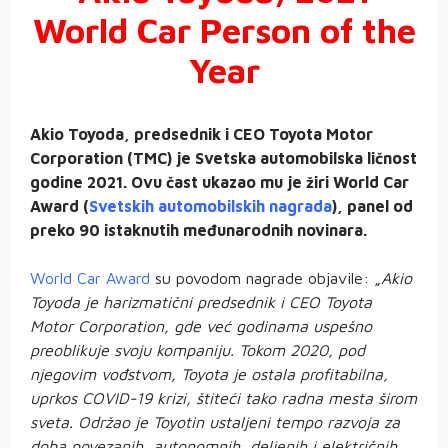
World Car Person of the
Year
Akio Toyoda, predsednik i CEO Toyota Motor
Corporation (TMC) je Svetska automobilska ličnost
godine 2021. Ovu čast ukazao mu je žiri World Car
Award (
Svetskih automobilskih nagrada
), panel od
preko 90 istaknutih međunarodnih novinara.
World Car Award
su povodom nagrade objavile: „
Akio
Toyoda je harizmatični predsednik i CEO Toyota
Motor Corporation, gde već godinama uspešno
preoblikuje svoju kompaniju. Tokom 2020, pod
njegovim vođstvom, Toyota je ostala profitabilna,
uprkos COVID-19 krizi, štiteći tako radna mesta širom
sveta. Održao je Toyotin ustaljeni tempo razvoja za
doba povezanih, autonomnih, deljenih i električnih