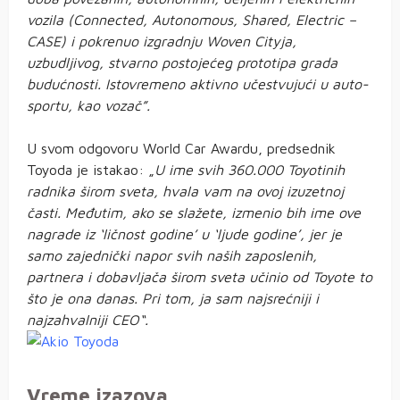
vozila (Connected, Autonomous, Shared, Electric –
CASE) i pokrenuo izgradnju Woven Cityja,
uzbudljivog, stvarno postojećeg prototipa grada
budućnosti. Istovremeno aktivno učestvujući u auto-
sportu, kao vozač”.
U svom odgovoru World Car Awardu, predsednik
Toyoda je istakao: „
U ime svih 360.000 Toyotinih
radnika širom sveta, hvala vam na ovoj izuzetnoj
časti. Međutim, ako se slažete, izmenio bih ime ove
nagrade iz ‘ličnost godine’ u ‘ljude godine’, jer je
samo zajednički napor svih naših zaposlenih,
partnera i dobavljača širom sveta učinio od Toyote to
što je ona danas. Pri tom, ja sam najsrećniji i
najzahvalniji CEO“.
Vreme izazova