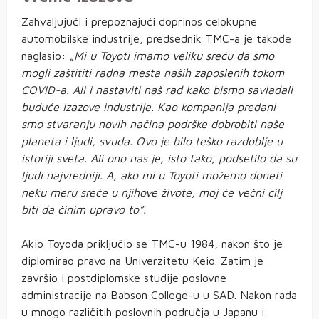
Zahvaljujući i prepoznajući doprinos celokupne
automobilske industrije, predsednik TMC-a je takođe
naglasio:
„Mi u Toyoti imamo veliku sreću da smo
mogli zaštititi radna mesta naših zaposlenih tokom
COVID-a. Ali i nastaviti naš rad kako bismo savladali
buduće izazove industrije. Kao kompanija predani
smo stvaranju novih načina podrške dobrobiti naše
planeta i ljudi, svuda.
Ovo je bilo teško razdoblje u
istoriji sveta. Ali ono nas je, isto tako, podsetilo da su
ljudi najvredniji. A, ako mi u Toyoti možemo doneti
neku meru sreće u njihove živote, moj će večni cilj
biti da činim upravo to”.
Akio Toyoda priključio se TMC-u 1984, nakon što je
diplomirao pravo na Univerzitetu Keio. Zatim je
završio i postdiplomske studije poslovne
administracije na Babson College-u u SAD. Nakon rada
u mnogo različitih poslovnih područja u Japanu i