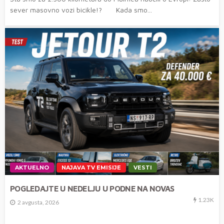
sever masovno vozi bicikle!? Kada smo...
AKTUELNO
NAJAVA TV EMISIJE
VESTI
POGLEDAJTE U NEDELJU U PODNE NA NOVAS
1.23K
2 avgusta, 2026