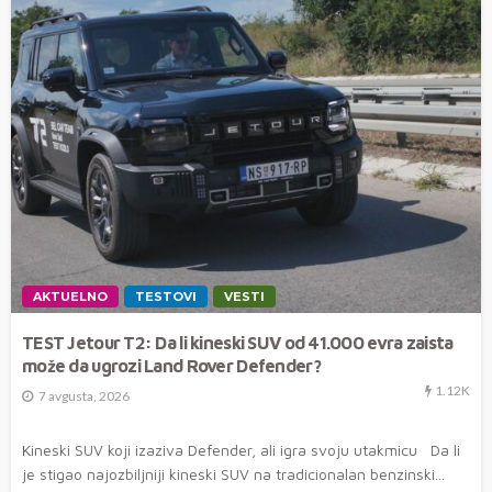
AKTUELNO
TESTOVI
VESTI
TEST Jetour T2: Da li kineski SUV od 41.000 evra zaista
može da ugrozi Land Rover Defender?
1.12K
7 avgusta, 2026
Kineski SUV koji izaziva Defender, ali igra svoju utakmicu Da li
je stigao najozbiljniji kineski SUV na tradicionalan benzinski...