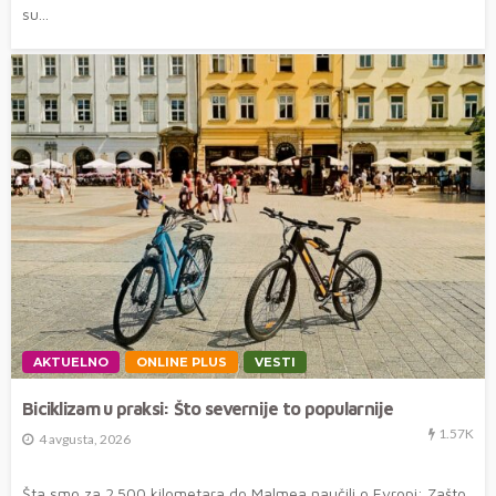
su...
AKTUELNO
ONLINE PLUS
VESTI
Biciklizam u praksi: Što severnije to popularnije
1.57K
4 avgusta, 2026
Šta smo za 2.500 kilometara do Malmea naučili o Evropi: Zašto