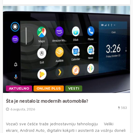
AKTUELNO
ONLINE PLUS
VESTI
Šta je nestalo iz modernih automobila?
583
6 avgusta, 2026
Vozači sve češće traže jednostavniju tehnologiju Veliki
ekrani, Android Auto, digitalni kokpiti i asistenti za vožnju doneli