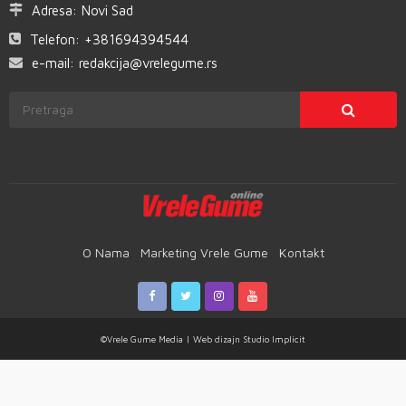
Adresa:
Novi Sad
Telefon:
+381694394544
e-mail:
redakcija@vrelegume.rs
O Nama
Marketing Vrele Gume
Kontakt
©Vrele Gume Media | Web dizajn
Studio Implicit