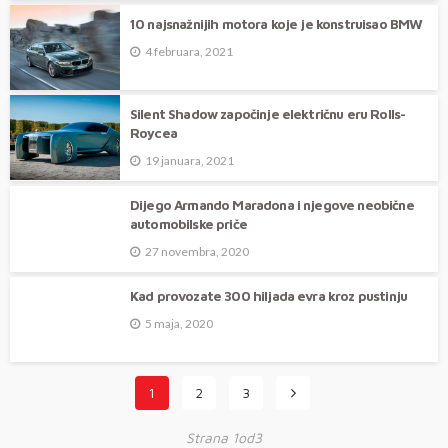
10 najsnažnijih motora koje je konstruisao BMW
4 februara, 2021
Silent Shadow započinje električnu eru Rolls-
Roycea
19 januara, 2021
Dijego Armando Maradona i njegove neobične
automobilske priče
27 novembra, 2020
Kad provozate 300 hiljada evra kroz pustinju
5 maja, 2020
1
2
3
Strana 1od3