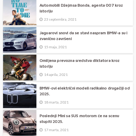
Automobili Džejmsa Bonda, agenta 007 kroz
istoriju
23 septembra, 2021
Jaguarovi snovi da se stavi naspram BMW-a su i
zvanično završeni
15 maja, 2021
Omiljena prevozna sredstva diktatora kroz
istoriju
14 aprila, 2021
BMW-ovi električni modeli radikalno drugačiji od
2025.
18 marta, 2021
Poslednji Mini sa SUS motorom će na scenu
stupiti 2025.
17 marta, 2021