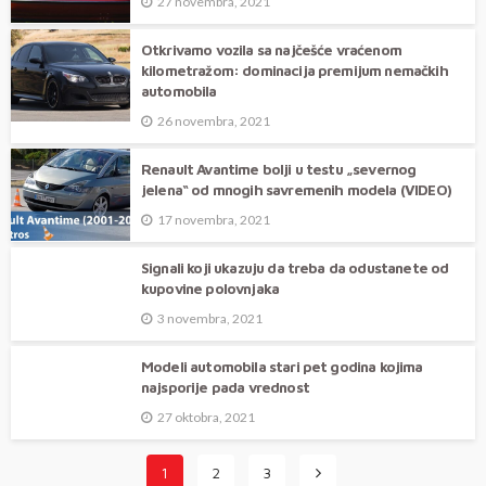
27 novembra, 2021
Otkrivamo vozila sa najčešće vraćenom
kilometražom: dominacija premijum nemačkih
automobila
26 novembra, 2021
Renault Avantime bolji u testu „severnog
jelena“ od mnogih savremenih modela (VIDEO)
17 novembra, 2021
Signali koji ukazuju da treba da odustanete od
kupovine polovnjaka
3 novembra, 2021
Modeli automobila stari pet godina kojima
najsporije pada vrednost
27 oktobra, 2021
1
2
3