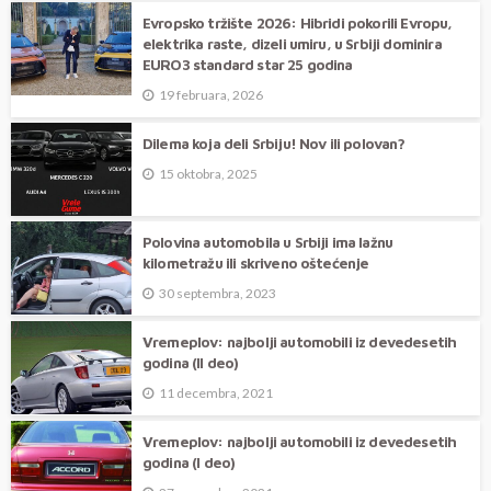
Evropsko tržište 2026: Hibridi pokorili Evropu,
elektrika raste, dizeli umiru, u Srbiji dominira
EURO3 standard star 25 godina
19 februara, 2026
Dilema koja deli Srbiju! Nov ili polovan?
15 oktobra, 2025
Polovina automobila u Srbiji ima lažnu
kilometražu ili skriveno oštećenje
30 septembra, 2023
Vremeplov: najbolji automobili iz devedesetih
godina (II deo)
11 decembra, 2021
Vremeplov: najbolji automobili iz devedesetih
godina (I deo)