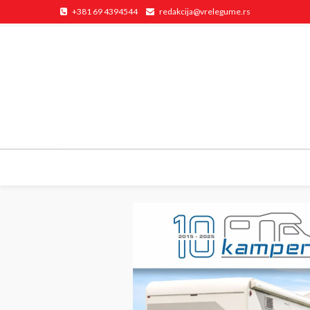
+381 69 4394544
redakcija@vrelegume.rs