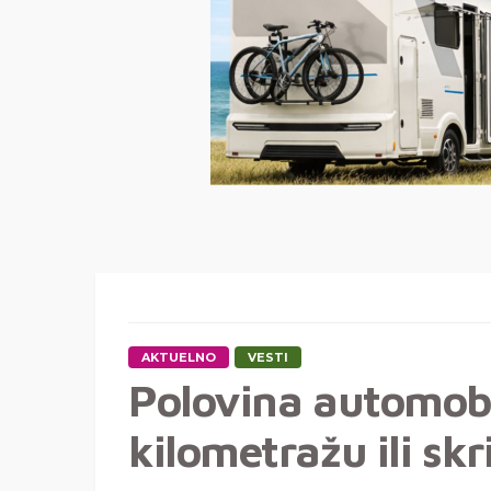
AKTUELNO
VESTI
Polovina automobil
kilometražu ili sk