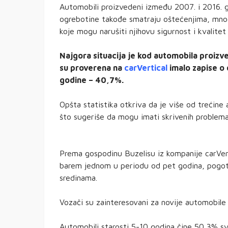
Automobili proizvedeni između 2007. i 2016. go
ogrebotine takođe smatraju oštećenjima, mnogi
koje mogu narušiti njihovu sigurnost i kvalitet
Najgora situacija je kod automobila proizv
su proverena na
carVertical
imalo zapise o 
godine – 40,7%.
Opšta statistika otkriva da je više od trećine
što sugeriše da mogu imati skrivenih problema
Prema gospodinu Buzelisu iz kompanije carVer
barem jednom u periodu od pet godina, pogoto
sredinama.
Vozači su zainteresovani za novije automobile
Automobili starosti 5-10 godina čine 50,3% svih