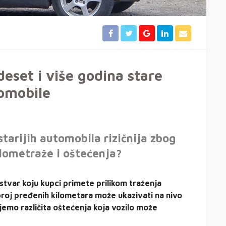
deset i više godina stare
omobile
starijih automobila rizičnija zbog
lometraže i oštećenja?
tvar koju kupci primete prilikom traženja
broj pređenih kilometara može ukazivati na nivo
jemo različita oštećenja koja vozilo može