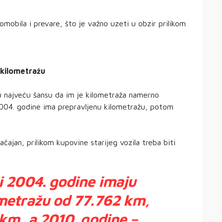
omobila i prevare, što je važno uzeti u obzir prilikom
 kilometražu
ju najveću šansu da im je kilometraža namerno
2004. godine ima prepravljenu kilometražu, potom
ačajan, prilikom kupovine starijeg vozila treba biti
i 2004. godine imaju
metražu od 77.762 km,
km, a 2010. godine –