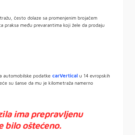
etražu, često dolaze sa promenjenim brojačem
sta praksa među prevarantima koji žele da prodaju
za automobilske podatke
carVertical
u 14 evropskih
, veće su šanse da mu je kilometraža namerno
zila ima prepravljenu
e bilo oštećeno.