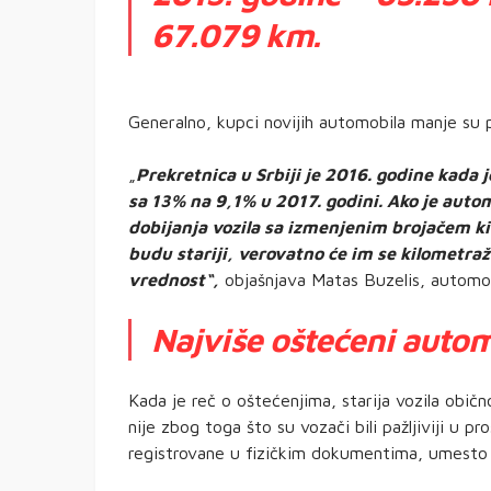
67.079 km.
Generalno, kupci novijih automobila manje su 
„
Prekretnica u Srbiji je 2016. godine kada
sa 13% na 9,1% u 2017. godini. Ako je autom
dobijanja vozila sa izmenjenim brojačem ki
budu stariji, verovatno će im se kilometraž
vrednost“,
objašnjava Matas Buzelis, automobi
Najviše oštećeni automo
Kada je reč o oštećenjima, starija vozila obi
nije zbog toga što su vozači bili pažljiviji u p
registrovane u fizičkim dokumentima, umesto 