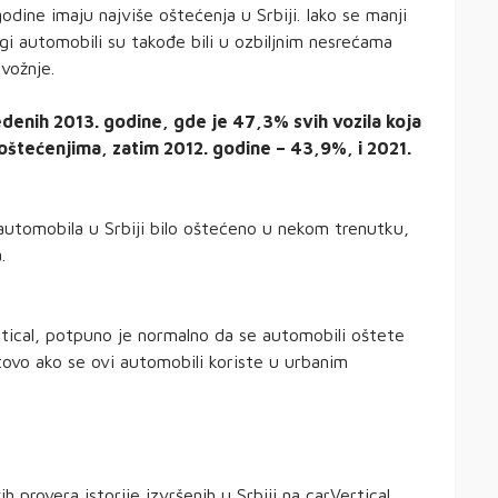
dine imaju najviše oštećenja u Srbiji. Iako se manji
 automobili su takođe bili u ozbiljnim nesrećama
 vožnje.
edenih 2013. godine, gde je 47,3% svih vozila koja
oštećenjima, zatim 2012. godine – 43,9%, i 2021.
 automobila u Srbiji bilo oštećeno u nekom trenutku,
.
tical, potpuno je normalno da se automobili oštete
vo ako se ovi automobili koriste u urbanim
 provera istorije izvršenih u Srbiji na carVertical