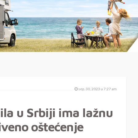
sep. 30, 2023 u 7:27 am
a u Srbiji ima lažnu
riveno oštećenje