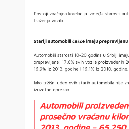
Postoji značajna korelacija između starosti aut
traženja vozila.
Stariji automobili češće imaju prepravljenu
Automobili starosti 10-20 godina u Srbiji ima
prepravljena: 17,6% svih vozila proizvedenih 
16,9% iz 2013. godine i 16,1% iz 2010. godine.
Iako tržišni udeo ovih starih automobila nije zn
izuzetno oprezan.
Automobili proizveden
prosečno vraćanu kilo
2013. godine – 65.250 