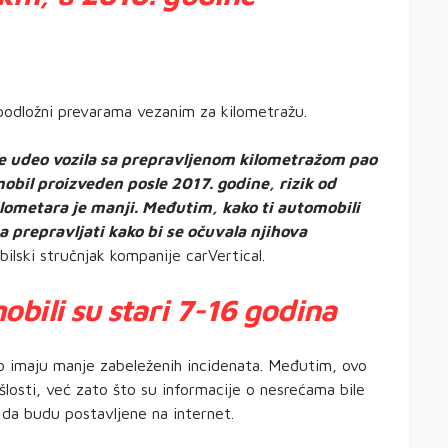
podložni prevarama vezanim za kilometražu.
 je udeo vozila sa prepravljenom kilometražom pao
obil proizveden posle 2017. godine, rizik od
lometara je manji. Međutim, kako ti automobili
a prepravljati kako bi se očuvala njihova
lski stručnjak kompanije carVertical.
bili su stari 7-16 godina
čno imaju manje zabeleženih incidenata. Međutim, ovo
rošlosti, već zato što su informacije o nesrećama bile
da budu postavljene na internet.