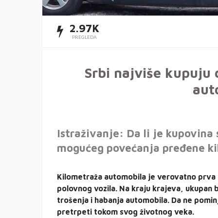
2.97K
PREGLEDA
Srbi najviše kupuju 
aut
Istraživanje: Da li je kupovina 
mogućeg povećanja pređene ki
Kilometraža automobila je verovatno prva s
polovnog vozila. Na kraju krajeva, ukupan 
trošenja i habanja automobila. Da ne pomin
pretrpeti tokom svog životnog veka.