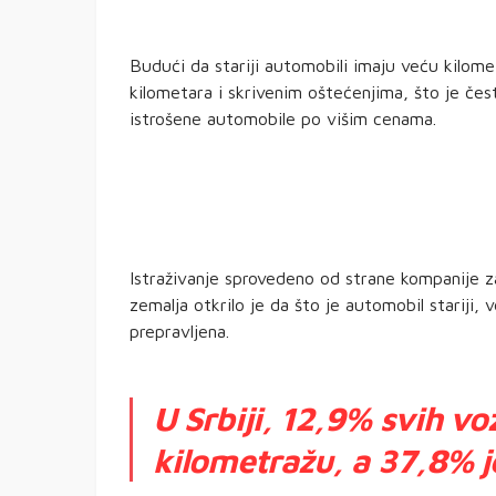
Budući da stariji automobili imaju veću kilom
kilometara i skrivenim oštećenjima, što je če
istrošene automobile po višim cenama.
Istraživanje sprovedeno od strane kompanije 
zemalja otkrilo je da što je automobil stariji
prepravljena.
U Srbiji, 12,9% svih vo
kilometražu, a 37,8% j