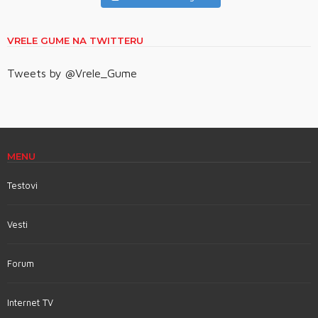
VRELE GUME NA TWITTERU
Tweets by @Vrele_Gume
MENU
Testovi
Vesti
Forum
Internet TV