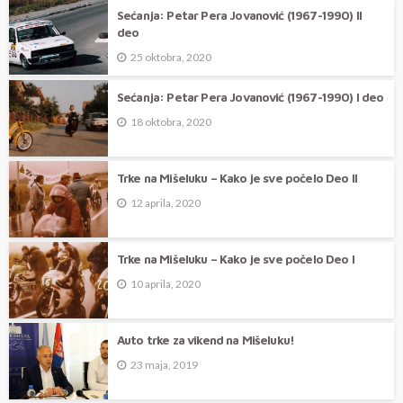
Sećanja: Petar Pera Jovanović (1967-1990) II
deo
25 oktobra, 2020
Sećanja: Petar Pera Jovanović (1967-1990) I deo
18 oktobra, 2020
Trke na Mišeluku – Kako je sve počelo Deo II
12 aprila, 2020
Trke na Mišeluku – Kako je sve počelo Deo I
10 aprila, 2020
Auto trke za vikend na Mišeluku!
23 maja, 2019