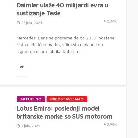
Daimler ulaže 40 milijardi evra u
sustizanje Tesle
2.34K
25 jula, 2021
Mercedes-Benz se priprema da do 2030. postane
čisto električna marka, s tim što u planu ima
izgradnju osam fabrika baterija....
AKTUELNO
PREDSTAVLJAMO
Lotus Emira: poslednji model
britanske marke sa SUS motorom
3.98K
7 jula, 2021