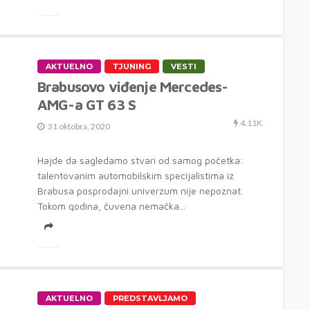
AKTUELNO
TJUNING
VESTI
Brabusovo viđenje Mercedes-
AMG-a GT 63 S
4.11K
31 oktobra, 2020
Hajde da sagledamo stvari od samog početka:
talentovanim automobilskim specijalistima iz
Brabusa posprodajni univerzum nije nepoznat.
Tokom godina, čuvena nemačka...
AKTUELNO
PREDSTAVLJAMO