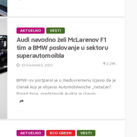
AKTUELNO
VESTI
Audi navodno želi McLarenov F1
tim a BMW poslovanje u sektoru
superautomoibla
2.29K
15 novembra, 2021
BMW-ov portparol je u međuvremenu izjavio da je
članak koji je objavio Automobilwoche „netačan“.
Pored toga, predstavnik Audija je izjavio...
AKTUELNO
ECO GREEN
VESTI