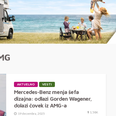
MG
AKTUELNO
VESTI
Mercedes-Benz menja šefa
dizajna: odlazi Gorden Wagener,
dolazi čovek iz AMG-a
1.58K
19 decembra, 2025