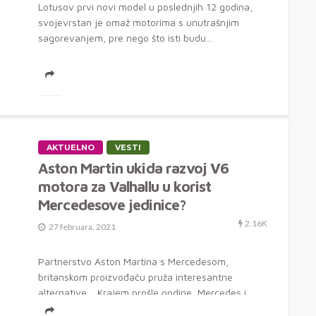
Lotusov prvi novi model u poslednjih 12 godina,
svojevrstan je omaž motorima s unutrašnjim
sagorevanjem, pre nego što isti budu...
AKTUELNO
VESTI
Aston Martin ukida razvoj V6
motora za Valhallu u korist
Mercedesove jedinice?
2.16K
27 februara, 2021
Partnerstvo Aston Martina s Mercedesom,
britanskom proizvođaču pruža interesantne
alternative. Krajem prošle godine, Mercedes i
Aston Martin su potpisali...