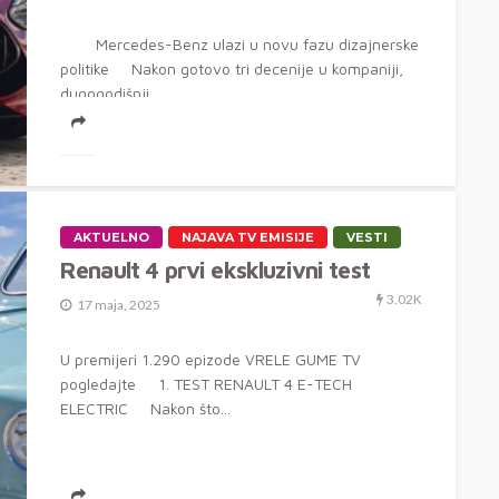
Mercedes-Benz ulazi u novu fazu dizajnerske
politike Nakon gotovo tri decenije u kompaniji,
dugogodišnji...
AKTUELNO
NAJAVA TV EMISIJE
VESTI
Renault 4 prvi ekskluzivni test
3.02K
17 maja, 2025
U premijeri 1.290 epizode VRELE GUME TV
pogledajte 1. TEST RENAULT 4 E-TECH
ELECTRIC Nakon što...