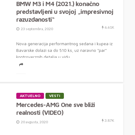
BMW M3 i M4 (2021.) konačno
predstavljeni u svojoj „impresivnoj
razuzdanosti“
6.61K
23 septembra, 2020
Nova generacija performantnog sedana i kupea iz
Bavarske dolazi sa do 510 ks, uz naravno "par"
kontroverznih detalja u vidu...
AKTUELNO
VESTI
Mercedes-AMG One sve bliži
realnosti (VIDEO)
3.87K
20 avgusta, 2020