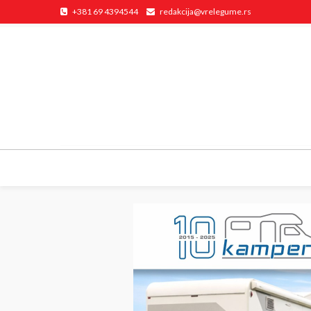
+381 69 4394544
redakcija@vrelegume.rs