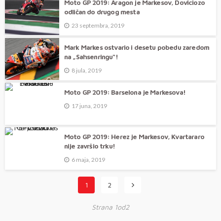
Moto GP 2019: Aragon je Markesov, Doviciozo
odličan do drugog mesta
23 septembra, 2019
Mark Markes ostvario i desetu pobedu zaredom
na „Sahsenringu“!
8 jula, 2019
Moto GP 2019: Barselona je Markesova!
17 juna, 2019
Moto GP 2019: Herez je Markesov, Kvartararo
nije završio trku!
6 maja, 2019
1
2
Strana 1od2