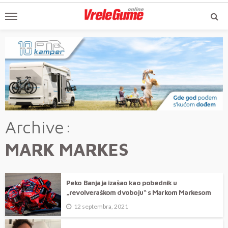
Archive
MARK MARKES
Peko Banjaja izašao kao pobednik u
„revolveraškom dvoboju“ s Markom Markesom
12 septembra, 2021