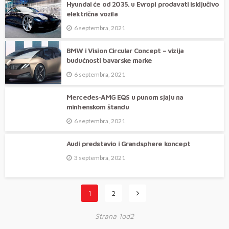
Hyundai će od 2035. u Evropi prodavati isključivo
električna vozila
6 septembra, 2021
BMW i Vision Circular Concept – vizija
budućnosti bavarske marke
6 septembra, 2021
Mercedes-AMG EQS u punom sjaju na
minhenskom štandu
6 septembra, 2021
Audi predstavio i Grandsphere koncept
3 septembra, 2021
1
2
Strana 1od2