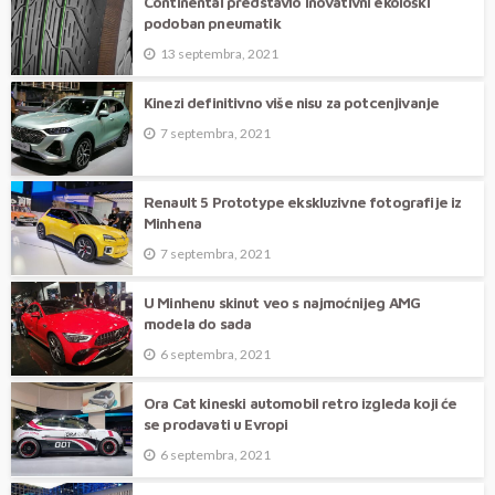
Continental predstavio inovativni ekološki
podoban pneumatik
13 septembra, 2021
Kinezi definitivno više nisu za potcenjivanje
7 septembra, 2021
Renault 5 Prototype ekskluzivne fotografije iz
Minhena
7 septembra, 2021
U Minhenu skinut veo s najmoćnijeg AMG
modela do sada
6 septembra, 2021
Ora Cat kineski automobil retro izgleda koji će
se prodavati u Evropi
6 septembra, 2021