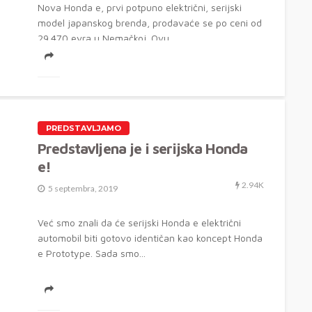
Nova Honda e, prvi potpuno električni, serijski
model japanskog brenda, prodavaće se po ceni od
29.470 evra u Nemačkoj. Ovu...
PREDSTAVLJAMO
Predstavljena je i serijska Honda
e!
2.94K
5 septembra, 2019
Već smo znali da će serijski Honda e električni
automobil biti gotovo identičan kao koncept Honda
e Prototype. Sada smo...