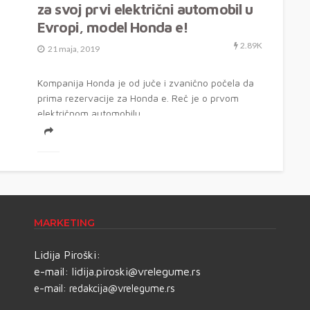
za svoj prvi električni automobil u
Evropi, model Honda e!
2.89K
21 maja, 2019
Kompanija Honda je od juče i zvanično počela da
prima rezervacije za Honda e. Reč je o prvom
električnom automobilu...
MARKETING
Lidija Piroški:
e-mail:
lidija.piroski@vrelegume.rs
e-mail:
redakcija@vrelegume.rs