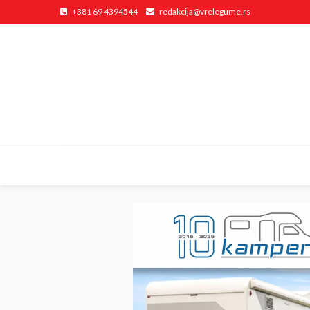
+381 69 4394544
redakcija@vrelegume.rs