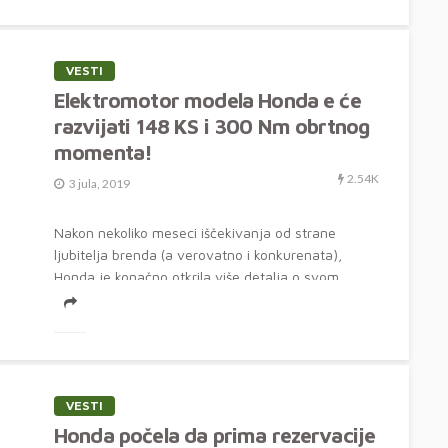
VESTI
Elektromotor modela Honda e će
razvijati 148 KS i 300 Nm obrtnog
momenta!
2.54K
3 jula, 2019
Nakon nekoliko meseci iščekivanja od strane
ljubitelja brenda (a verovatno i konkurenata),
Honda je konačno otkrila više detalja o svom...
VESTI
Honda počela da prima rezervacije