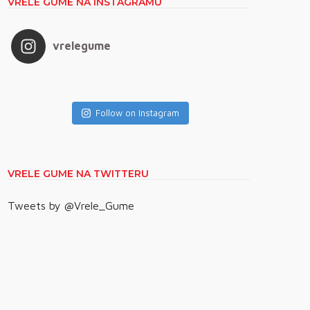
VRELE GUME NA INSTAGRAMU
vrelegume
Follow on Instagram
VRELE GUME NA TWITTERU
Tweets by @Vrele_Gume