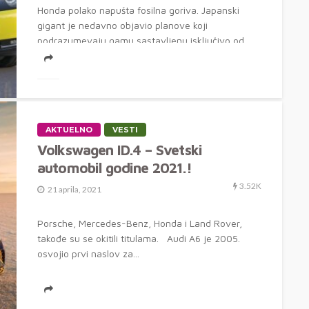
Honda polako napušta fosilna goriva. Japanski
gigant je nedavno objavio planove koji
podrazumevaju gamu sastavljenu isključivo od
baterijskih i automobila...
AKTUELNO
VESTI
Volkswagen ID.4 – Svetski
automobil godine 2021.!
3.52K
21 aprila, 2021
Porsche, Mercedes-Benz, Honda i Land Rover,
takođe su se okitili titulama. Audi A6 je 2005.
osvojio prvi naslov za...