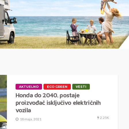
AKTUELNO
ECO GREEN
VESTI
Honda do 2040. postaje
proizvođač isključivo električnih
vozila
2.25K
18 maja, 2021