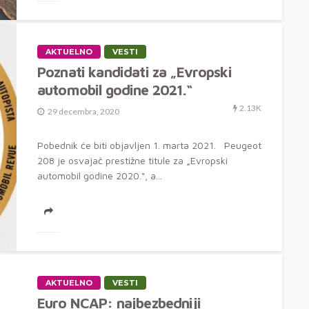
AKTUELNO
VESTI
Poznati kandidati za „Evropski
automobil godine 2021.“
2.13K
29 decembra, 2020
Pobednik će biti objavljen 1. marta 2021. Peugeot
208 je osvajač prestižne titule za „Evropski
automobil godine 2020.“, a...
AKTUELNO
VESTI
Euro NCAP: najbezbedniji