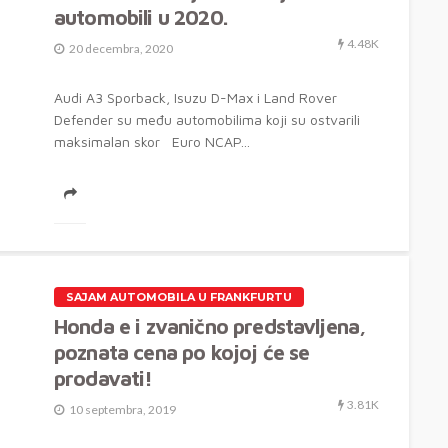
automobili u 2020.
4.48K
20 decembra, 2020
Audi A3 Sporback, Isuzu D-Max i Land Rover
Defender su među automobilima koji su ostvarili
maksimalan skor Euro NCAP...
SAJAM AUTOMOBILA U FRANKFURTU
Honda e i zvanično predstavljena,
poznata cena po kojoj će se
prodavati!
3.81K
10 septembra, 2019