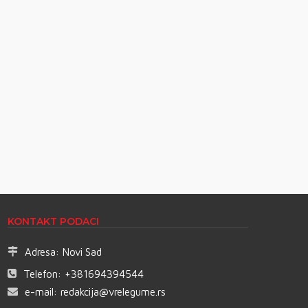
KONTAKT PODACI
Adresa:
Novi Sad
Telefon:
+381694394544
e-mail:
redakcija@vrelegume.rs