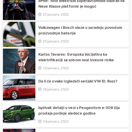
BMW: novi električni superautomobil baziran na
Neue Klasse platformi je moguć
25 januara, 2022
Volkswagen i Bosch ulaze u saradnju povodom
proizvodnje baterija
20 januara, 2022
Karlos Tavares: Evropska inicijativa ka
elektrifikaciji sa sobom nosi izvesne rizike
19 januara, 2022
Da li će ovako izgledati serijski VW ID. Buzz?
18 januara, 2022
Isplivali detalji u vezi s Peugeotom e-308 čija
prodaja počinje sledeće godine
14 januara, 2022