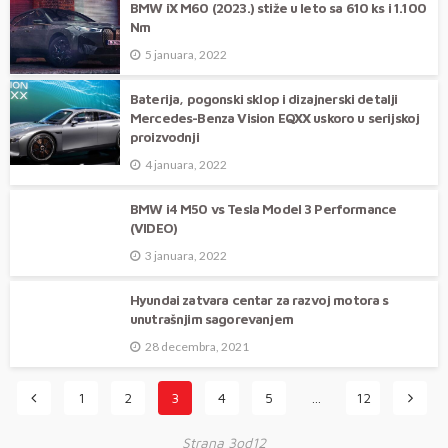
BMW iX M60 (2023.) stiže u leto sa 610 ks i 1.100
Nm
5 januara, 2022
Baterija, pogonski sklop i dizajnerski detalji
Mercedes-Benza Vision EQXX uskoro u serijskoj
proizvodnji
4 januara, 2022
BMW i4 M50 vs Tesla Model 3 Performance
(VIDEO)
3 januara, 2022
Hyundai zatvara centar za razvoj motora s
unutrašnjim sagorevanjem
28 decembra, 2021
1
2
3
4
5
…
12
Strana 3od12