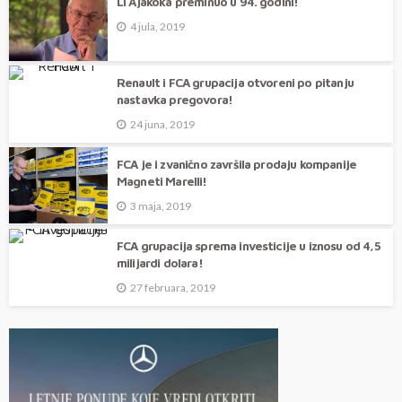
Li Ajakoka preminuo u 94. godini!
4 jula, 2019
Renault i FCA grupacija otvoreni po pitanju
nastavka pregovora!
24 juna, 2019
FCA je i zvanično završila prodaju kompanije
Magneti Marelli!
3 maja, 2019
FCA grupacija sprema investicije u iznosu od 4,5
milijardi dolara!
27 februara, 2019