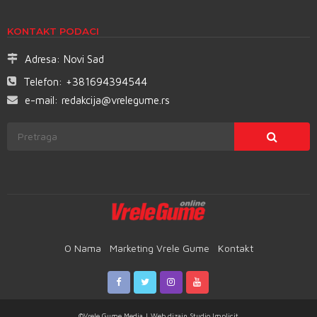
KONTAKT PODACI
Adresa:
Novi Sad
Telefon:
+381694394544
e-mail:
redakcija@vrelegume.rs
O Nama
Marketing Vrele Gume
Kontakt
©Vrele Gume Media | Web dizajn
Studio Implicit