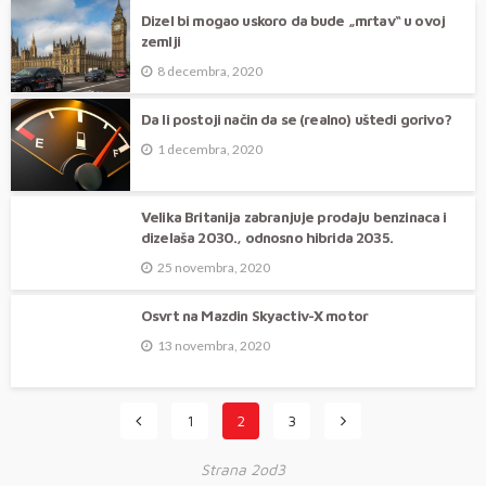
Dizel bi mogao uskoro da bude „mrtav“ u ovoj
zemlji
8 decembra, 2020
Da li postoji način da se (realno) uštedi gorivo?
1 decembra, 2020
Velika Britanija zabranjuje prodaju benzinaca i
dizelaša 2030., odnosno hibrida 2035.
25 novembra, 2020
Osvrt na Mazdin Skyactiv-X motor
13 novembra, 2020
1
2
3
Strana 2od3