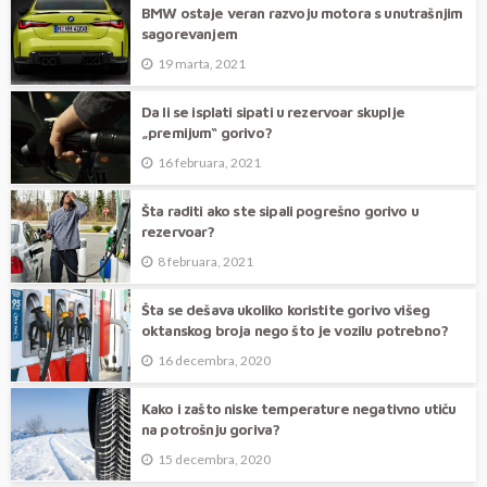
BMW ostaje veran razvoju motora s unutrašnjim
sagorevanjem
19 marta, 2021
Da li se isplati sipati u rezervoar skuplje
„premijum“ gorivo?
16 februara, 2021
Šta raditi ako ste sipali pogrešno gorivo u
rezervoar?
8 februara, 2021
Šta se dešava ukoliko koristite gorivo višeg
oktanskog broja nego što je vozilu potrebno?
16 decembra, 2020
Kako i zašto niske temperature negativno utiču
na potrošnju goriva?
15 decembra, 2020