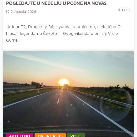
POGLEDAJTE U NEDELJU U PODNE NA NOVAS
1.03K
2 avgusta, 2026
Jetour T2, Dragonfly 36, Hyundai u problemu, električna C-
Klasa i legendarna Čezeta Ovog vikenda u emisiji Vrele
Gume...
AKTUELNO
ONLINE PLUS
VESTI