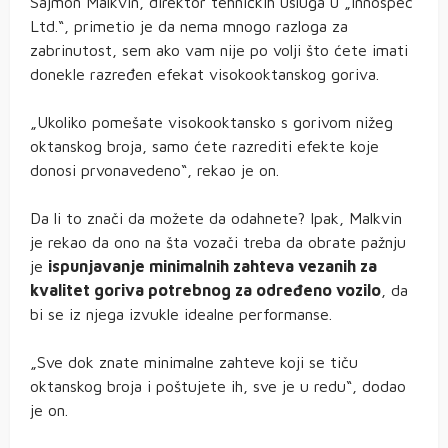
Sajmon Malkvin, direktor tehničkih usluga u „Innospec
Ltd.“, primetio je da nema mnogo razloga za
zabrinutost, sem ako vam nije po volji što ćete imati
donekle razređen efekat visokooktanskog goriva.
„Ukoliko pomešate visokooktansko s gorivom nižeg
oktanskog broja, samo ćete razrediti efekte koje
donosi prvonavedeno“, rekao je on.
Da li to znači da možete da odahnete? Ipak, Malkvin
je rekao da ono na šta vozači treba da obrate pažnju
je
ispunjavanje minimalnih zahteva vezanih za
kvalitet goriva potrebnog za određeno vozilo
, da
bi se iz njega izvukle idealne performanse.
„Sve dok znate minimalne zahteve koji se tiču
oktanskog broja i poštujete ih, sve je u redu“, dodao
je on.