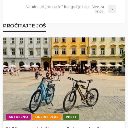
Na internet „procurile“ fotografije Lade Nive za
2021.
PROČITAJTE JOŠ
AKTUELNO
ONLINE PLUS
VESTI