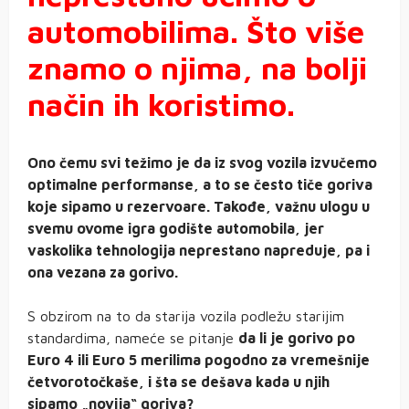
automobilima. Što više
znamo o njima, na bolji
način ih koristimo.
Ono čemu svi težimo je da iz svog vozila izvučemo
optimalne performanse, a to se često tiče goriva
koje sipamo u rezervoare. Takođe, važnu ulogu u
svemu ovome igra godište automobila, jer
vaskolika tehnologija neprestano napreduje, pa i
ona vezana za gorivo.
S obzirom na to da starija vozila podležu starijim
standardima, nameće se pitanje
da li je gorivo po
Euro 4 ili Euro 5 merilima pogodno za vremešnije
četvorotočkaše, i šta se dešava kada u njih
sipamo „novija“ goriva?