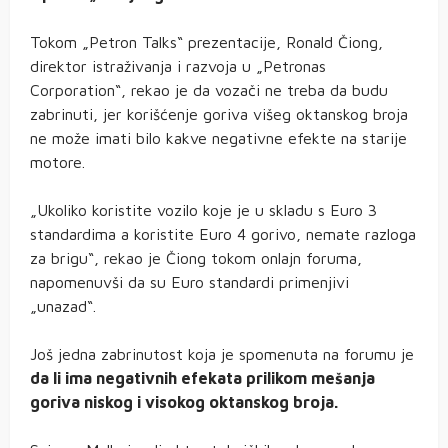
Tokom „Petron Talks“ prezentacije, Ronald Čiong,
direktor istraživanja i razvoja u „Petronas
Corporation“, rekao je da vozači ne treba da budu
zabrinuti, jer korišćenje goriva višeg oktanskog broja
ne može imati bilo kakve negativne efekte na starije
motore.
„Ukoliko koristite vozilo koje je u skladu s Euro 3
standardima a koristite Euro 4 gorivo, nemate razloga
za brigu“, rekao je Čiong tokom onlajn foruma,
napomenuvši da su Euro standardi primenjivi
„unazad“.
Još jedna zabrinutost koja je spomenuta na forumu je
da li ima negativnih efekata prilikom mešanja
goriva niskog i visokog oktanskog broja.