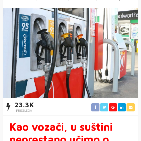
23.3K
PREGLEDA
Kao vozači, u suštini
neprestano učimo o