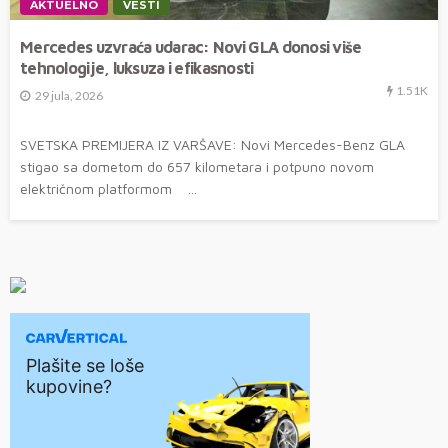
AKTUELNO
VESTI
Mercedes uzvraća udarac: Novi GLA donosi više
tehnologije, luksuza i efikasnosti
1.51K
29 jula, 2026
SVETSKA PREMIJERA IZ VARŠAVE: Novi Mercedes-Benz GLA
stigao sa dometom do 657 kilometara i potpuno novom
električnom platformom ...