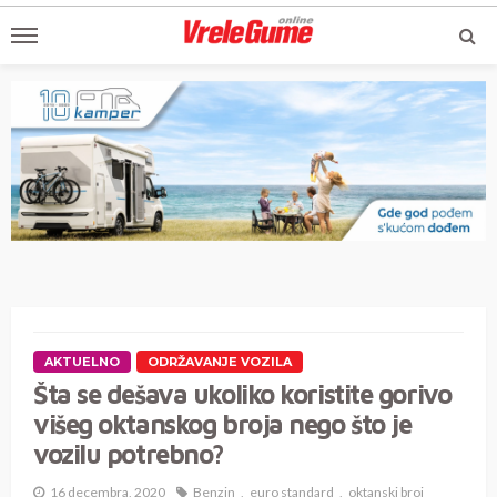
AKTUELNO
ODRŽAVANJE VOZILA
Šta se dešava ukoliko koristite gorivo
višeg oktanskog broja nego što je
vozilu potrebno?
16 decembra, 2020
Benzin
euro standard
oktanski broj