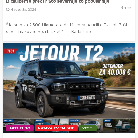
Biciklizam u praksi: Što severnije to popularnije
1.2K
4 avgusta, 2026
Šta smo za 2.500 kilometara do Malmea naučili o Evropi: Zašto
sever masovno vozi bicikle!? Kada smo...
AKTUELNO
NAJAVA TV EMISIJE
VESTI