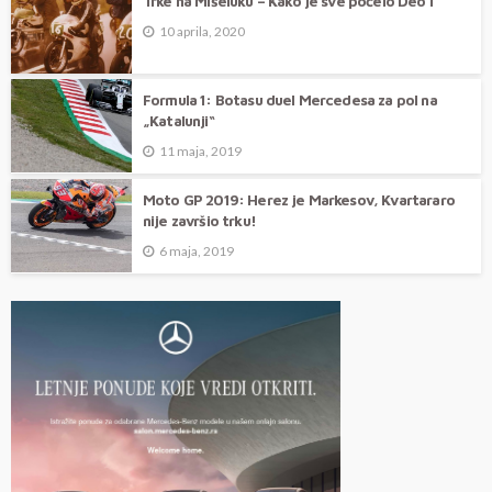
Trke na Mišeluku – Kako je sve počelo Deo I
10 aprila, 2020
Formula 1: Botasu duel Mercedesa za pol na
„Katalunji“
11 maja, 2019
Moto GP 2019: Herez je Markesov, Kvartararo
nije završio trku!
6 maja, 2019