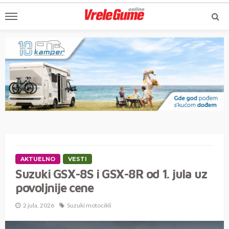
AKTUELNO
VESTI
Suzuki GSX-8S i GSX-8R od 1. jula uz
povoljnije cene
2 jula, 2026
Suzuki motocikli