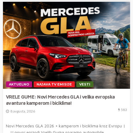
AKTUELNO
NAJAVA TV EMISIJE
VESTI
VRELE GUME: Novi Mercedes GLA i velika evropska
avantura kamperom i biciklima!
583
8 avgusta, 2026
Novi Mercedes GLA 2026 + kamperom i biciklima kroz Evropu |
U novoj epizodi Vrelih Guma spajamo automobile,...