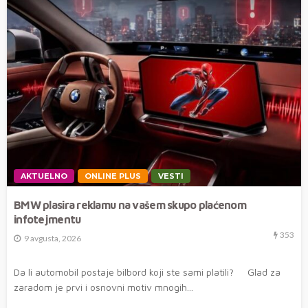
AKTUELNO
ONLINE PLUS
VESTI
BMW plasira reklamu na vašem skupo plaćenom
infotejmentu
353
9 avgusta, 2026
Da li automobil postaje bilbord koji ste sami platili? Glad za
zaradom je prvi i osnovni motiv mnogih...