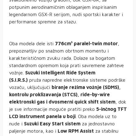
potpunim aerodinamičnim oblaganjem inspirisanim
legendarnom GSX-R serijom, nudi sportski karakter i
performanse spremne za stazu.
Oba modela dele isti
776cm³ paralel-twin motor
,
prepoznatljiv po snažnom obrtnom momentu i
karakterističnom zvuku rada. Dolaze sa bogatom
standardnom opremom koja prati savremene zahteve
vožnje.
Suzuki Intelligent Ride System
(S.I.R.S.)
pruža napredne elektronske sisteme podrške
vozaču, uključujući
biranje režima vožnje (SDMS),
kontrolu proklizavanja (STCS), ride-by-wire
elektronski gas i dvosmerni quick shift sistem
, dok
je sve informacije moguće pratiti preko
5-inčnog TFT
LCD instrument panela u boji
. Oba modela uz to
nude i
Suzuki Easy Start sistem
za jednostavno
paljenje motora, kao i
Low RPM Assist
za stabilnu