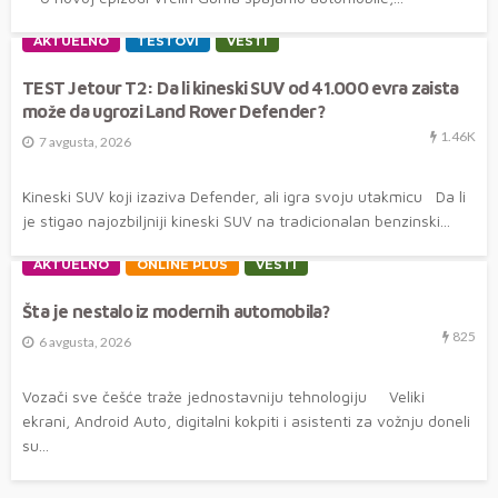
AKTUELNO
TESTOVI
VESTI
TEST Jetour T2: Da li kineski SUV od 41.000 evra zaista
može da ugrozi Land Rover Defender?
1.46K
7 avgusta, 2026
Kineski SUV koji izaziva Defender, ali igra svoju utakmicu Da li
je stigao najozbiljniji kineski SUV na tradicionalan benzinski...
AKTUELNO
ONLINE PLUS
VESTI
Šta je nestalo iz modernih automobila?
825
6 avgusta, 2026
Vozači sve češće traže jednostavniju tehnologiju Veliki
ekrani, Android Auto, digitalni kokpiti i asistenti za vožnju doneli
su...