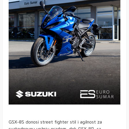
GSX-8S donosi street fighter stil i agilnost za
svakodnevnu vožnju gradom, dok GSX-8R, sa