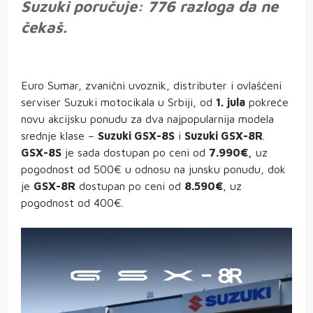
Suzuki poručuje: 776 razloga da ne
čekaš.
Euro Sumar, zvanični uvoznik, distributer i ovlašćeni
serviser Suzuki motocikala u Srbiji, od
1. jula
pokreće
novu akcijsku ponudu za dva najpopularnija modela
srednje klase –
Suzuki GSX-8S
i
Suzuki GSX-8R
.
GSX-8S
je sada dostupan po ceni od
7.990€,
uz
pogodnost od 500€ u odnosu na junsku ponudu, dok
je
GSX-8R
dostupan po ceni od
8.590€
, uz
pogodnost od 400€.