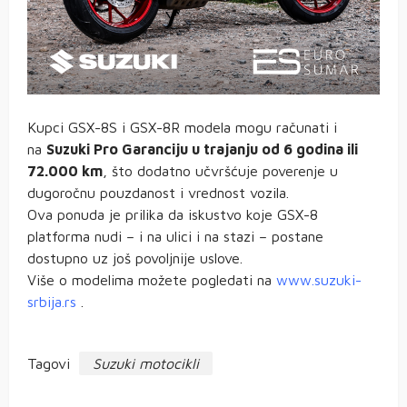
Kupci GSX-8S i GSX-8R modela mogu računati i
na
Suzuki Pro Garanciju u trajanju od 6 godina ili
72.000 km
, što dodatno učvršćuje poverenje u
dugoročnu pouzdanost i vrednost vozila.
Ova ponuda je prilika da iskustvo koje GSX-8
platforma nudi – i na ulici i na stazi – postane
dostupno uz još povoljnije uslove.
Više o modelima možete pogledati na
www.suzuki-
srbija.rs
.
Tagovi
Suzuki motocikli