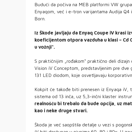
Budući da počiva na MEB platformi VW grupaci
Enyaqom, već i e-tron varijantama Audija Q4 i 
Born.
Iz Škode javljaju da Enyaq Coupe iV krasi i
koeficijentom otpora vazduha u klasi – Cd 
u vožnji“.
S praktičnijim „rođakom“ praktično deli dizajn 
Vision iV Conceptom, predstavljenim pre dve g
131 LED diodom, koje osvetljavaju korporativ
Kokpit će takođe biti prenesen iz Enyaqa iV, 
sistema od 13 inča, uz 5,3-inčni klaster instr
realnošću bi trebalo da bude opcija, uz mat
kao i neke druge stvari.
Škoda je već saopštila detalje u vezi s pogon
iV biti dostupan u nivoima 60, 80 i 80x. U zav