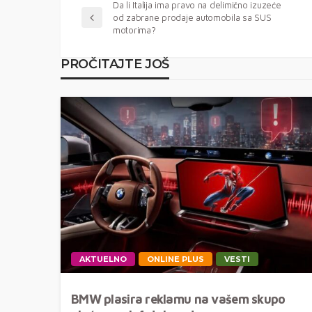
Da li Italija ima pravo na delimično izuzeće
od zabrane prodaje automobila sa SUS
motorima?
PROČITAJTE JOŠ
AKTUELNO
ONLINE PLUS
VESTI
BMW plasira reklamu na vašem skupo