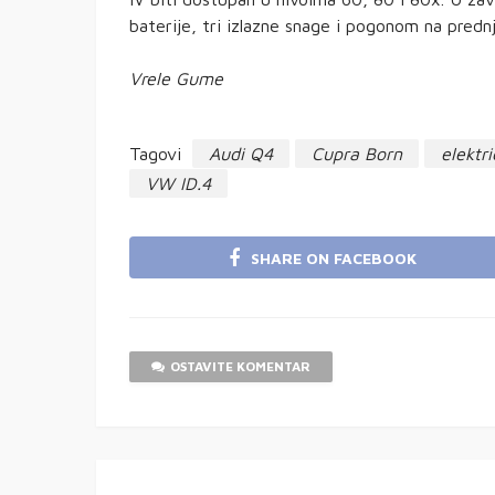
baterije, tri izlazne snage i pogonom na prednj
Vrele Gume
Tagovi
Audi Q4
Cupra Born
elektr
VW ID.4
SHARE ON FACEBOOK
OSTAVITE KOMENTAR