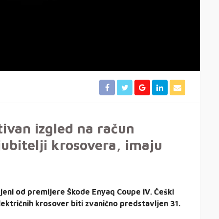
tivan izgled na račun
ljubitelji krosovera, imaju
jeni od premijere Škode Enyaq Coupe iV. Češki
ektričnih krosover biti zvanično predstavljen 31.