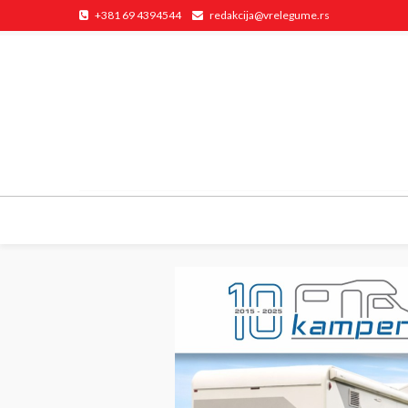
+381 69 4394544
redakcija@vrelegume.rs