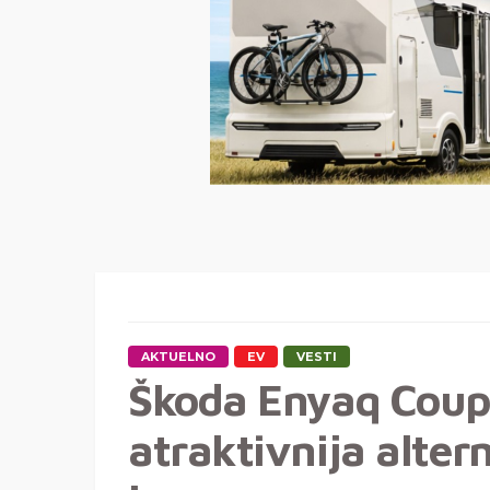
AKTUELNO
EV
VESTI
Škoda Enyaq Coupe
atraktivnija alter