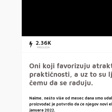
2.36K
PREGLEDA
Oni koji favorizuju atrak
praktičnosti, a uz to su 
čemu da se raduju.
Naime, nešto više od mesec dana smo udal
proizvođač je potvrdio da će njegov novi el
januara 2022.