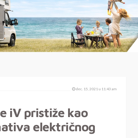
dec. 15, 2021 u 11:43 am
 iV pristiže kao
nativa električnog