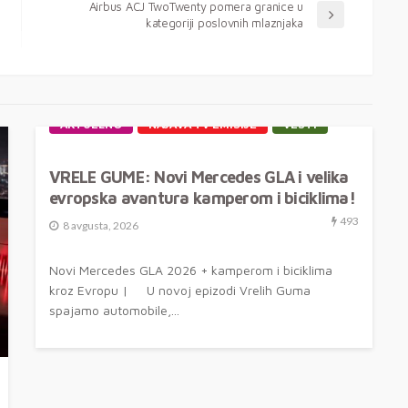
Airbus ACJ TwoTwenty pomera granice u
kategoriji poslovnih mlaznjaka
AKTUELNO
NAJAVA TV EMISIJE
VESTI
VRELE GUME: Novi Mercedes GLA i velika
evropska avantura kamperom i biciklima!
493
8 avgusta, 2026
Novi Mercedes GLA 2026 + kamperom i biciklima
kroz Evropu | U novoj epizodi Vrelih Guma
spajamo automobile,...