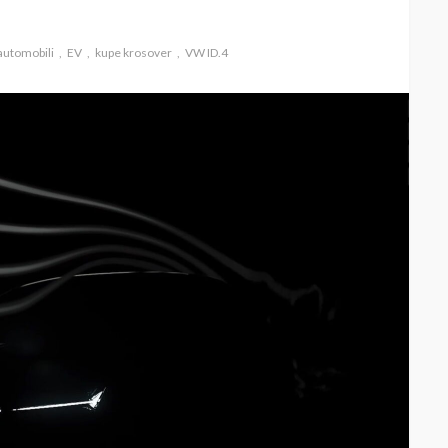
 automobili
EV
kupe krosover
VW ID.4