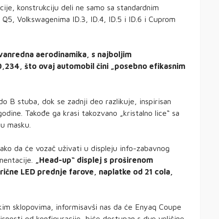
je, konstrukciju deli ne samo sa standardnim
Q5, Volkswagenima ID.3, ID.4, ID.5 i ID.6 i Cuprom
zvanredna aerodinamika, s najboljim
0,234, što ovaj automobil čini „posebno efikasnim
do B stuba, dok se zadnji deo razlikuje, inspirisan
odine. Takođe ga krasi takozvano „kristalno lice“ sa
nu masku.
tako da će vozač uživati u displeju info-zabavnog
umentacije.
„Head-up“ displej s proširenom
rične LED prednje farove, naplatke od 21 cola,
skim sklopovima, informisavši nas da će Enyaq Coupe
isnosti od konfiguracije, biće dostupan s dve veličine