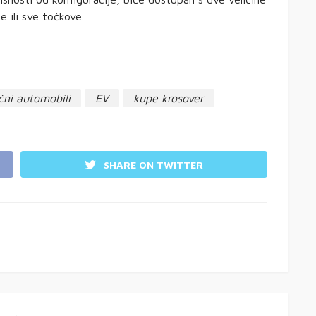
e ili sve točkove.
ični automobili
EV
kupe krosover
SHARE ON TWITTER