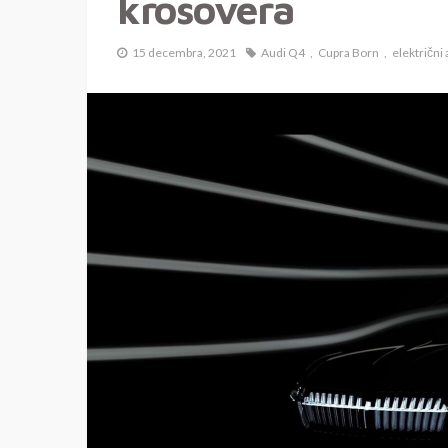
krosovera
15 decembra, 2021
Audi Q4
Cupra Born
električni