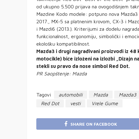
od ukupno 5.500 prijava na ovogodišnjem takm
Mazdine Kodo modele: potpuno nova Mazda3 p
2017., MX-5 sa platnenim krovom, CX-3 i Mazdi
i Mazdi6 (2013.). Kriterijumi za dodelu nagrad
funkcionalnost, ergonomiju, simbolički i emocio
ekološku kompatibilnost.
Mazda3 i drugi nagrađivani proizvodi iz 48 
motocikle) biće izloženi na izložbi „Dizajn 
stekli su pravo da nose simbol Red Dot.
PR Saopštenje: Mazda
Tagovi
automobili
Mazda
Mazda3
Red Dot
vesti
Vrele Gume
SHARE ON FACEBOOK