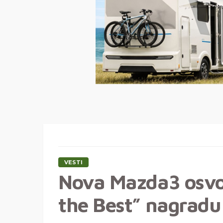
VESTI
Nova Mazda3 osvoj
the Best” nagradu 