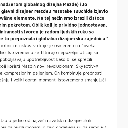
adžerom globalnog dizajna Mazde) i Jo
glavni dizajner Mazde3 Yasutake Tsuchida izjavio
uvišne elemente. Na taj način smo izrazili čistoću
dnim pokretom. Oblik koji je prividno jednostavan,
iniranosti stvoren je radom ljudskih ruku sa
 to prepoznala i globalna dizajnerska zajednica.”
putnicima iskustvo koje je usmereno na čoveka.
. Istovremeno se filtriraju nepoželjni uticaji sa
oboljšavaju upotrebljivost kako bi se sprečili
ji koristi Mazdin novi revolucionarni Skyactiv-X
 sa kompresionim paljenjem. On kombinuje prednosti
rošnju i veliki obrtni moment. Istovremeno smanjujući
tao u jedno od najvećih svetskih dizajnerskih
nja za revolucionarni dizajn dodeljena su za samo 80