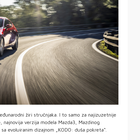
unarodni žiri stručnjaka. I to samo za najizuzetnije
, najnovija verzija modela Mazda3, Mazdinog
u sa evoluiranim dizajnom „KODO: duša pokreta“.