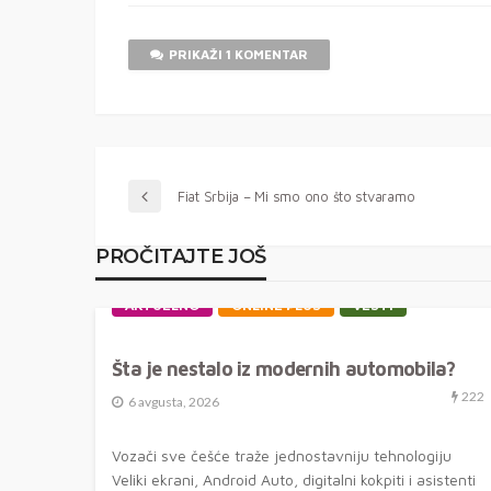
PRIKAŽI 1 KOMENTAR
Fiat Srbija – Mi smo ono što stvaramo
PROČITAJTE JOŠ
AKTUELNO
ONLINE PLUS
VESTI
Šta je nestalo iz modernih automobila?
222
6 avgusta, 2026
Vozači sve češće traže jednostavniju tehnologiju
Veliki ekrani, Android Auto, digitalni kokpiti i asistenti