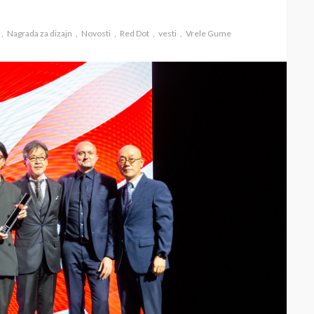
Nagrada za dizajn
Novosti
Red Dot
vesti
Vrele Gume