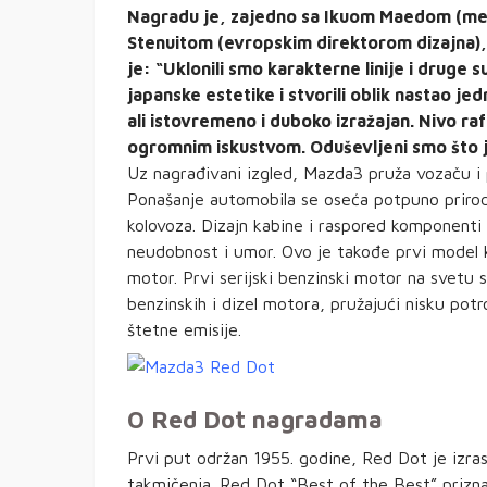
Nagradu je, zajedno sa Ikuom Maedom (men
Stenuitom (evropskim direktorom dizajna), 
je: “Uklonili smo karakterne linije i druge s
japanske estetike i stvorili oblik nastao je
ali istovremeno i duboko izražajan. Nivo raf
ogromnim iskustvom. Oduševljeni smo što je
Uz nagrađivani izgled, Mazda3 pruža vozaču i 
Ponašanje automobila se oseća potpuno prirodno
kolovoza. Dizajn kabine i raspored komponenti p
neudobnost i umor. Ovo je takođe prvi model ko
motor. Prvi serijski benzinski motor na svetu
benzinskih i dizel motora, pružajući nisku pot
štetne emisije.
O Red Dot nagradama
Prvi put održan 1955. godine, Red Dot je izras
takmičenja. Red Dot “Best of the Best” prizna