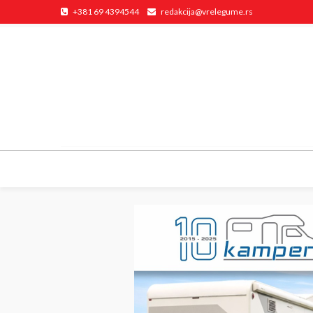
+381 69 4394544
redakcija@vrelegume.rs