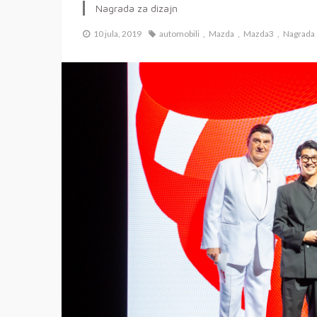
Nagrada za dizajn
10 jula, 2019
automobili
Mazda
Mazda3
Nagrada