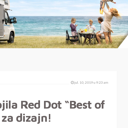
jul. 10, 2019 u 9:23 am
ila Red Dot “Best of
za dizajn!