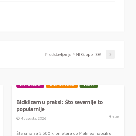
Predstavljen je MINI Cooper SE!
AKTUELNO
ONLINE PLUS
VESTI
Biciklizam u praksi: Što severnije to
popularnije
1.3K
4 avgusta, 2026
Šta smo za 2.500 kilometara do Malmea naučili o