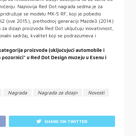
ičenju. Najnovija Red Dot nagrada sedma je za
ridružuje se modelu MX-5 RF, koji je pobedio
2 (sve 2015.), prethodnoj generaciji Mazde3 (2014.)
a za dizajn proizvoda Red Dot uključuju inovativnost,
nalni sadržaj, kvalitet koji se podrazumeva i
kategorija proizvoda (uključujući automobile i
na pozornici“ u Red Dot Design muzeju u Esenu i
Nagrada
Nagrada za dizajn
Novosti
SHARE ON TWITTER