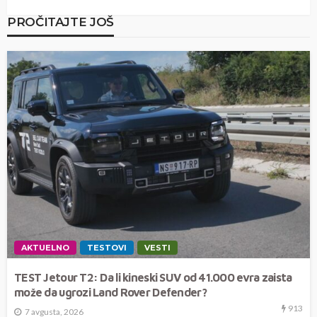
PROČITAJTE JOŠ
AKTUELNO
TESTOVI
VESTI
TEST Jetour T2: Da li kineski SUV od 41.000 evra zaista
može da ugrozi Land Rover Defender?
913
7 avgusta, 2026