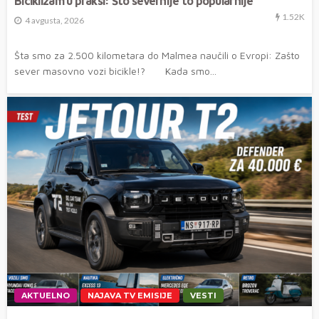
Biciklizam u praksi: Što severnije to popularnije
1.52K
4 avgusta, 2026
Šta smo za 2.500 kilometara do Malmea naučili o Evropi: Zašto
sever masovno vozi bicikle!? Kada smo...
AKTUELNO
NAJAVA TV EMISIJE
VESTI