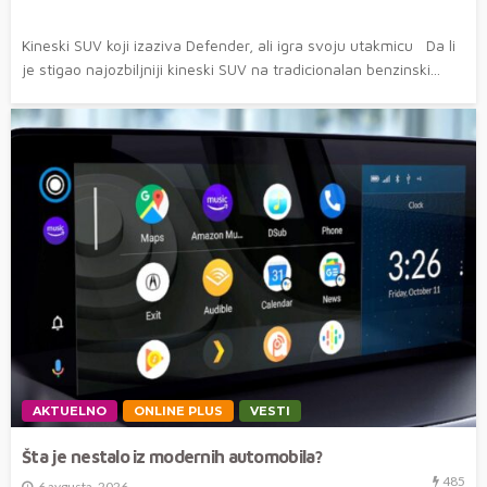
Kineski SUV koji izaziva Defender, ali igra svoju utakmicu Da li
je stigao najozbiljniji kineski SUV na tradicionalan benzinski...
AKTUELNO
ONLINE PLUS
VESTI
Šta je nestalo iz modernih automobila?
485
6 avgusta, 2026