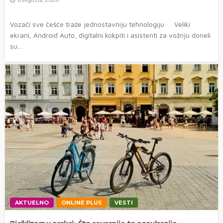
Vozači sve češće traže jednostavniju tehnologiju Veliki
ekrani, Android Auto, digitalni kokpiti i asistenti za vožnju doneli
su...
AKTUELNO
ONLINE PLUS
VESTI