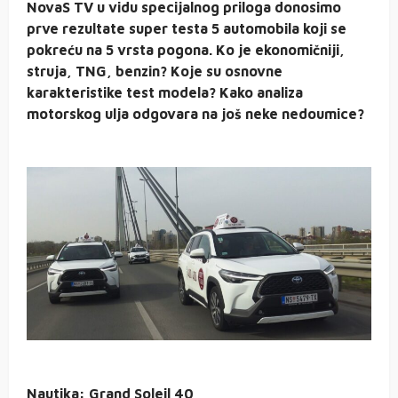
NovaS TV u vidu specijalnog priloga donosimo
prve rezultate super testa 5 automobila koji se
pokreću na 5 vrsta pogona. Ko je ekonomičniji,
struja, TNG, benzin? Koje su osnovne
karakteristike test modela? Kako analiza
motorskog ulja odgovara na još neke nedoumice?
Nautika: Grand Soleil 40