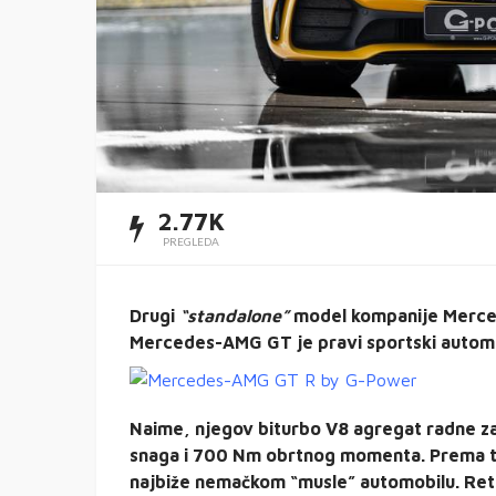
2.77K
PREGLEDA
Drugi
“standalone”
model kompanije Merce
Mercedes-AMG GT je pravi sportski automob
Naime, njegov biturbo V8 agregat radne zap
snaga i 700 Nm obrtnog momenta. Prema 
najbiže nemačkom “musle” automobilu. Ret