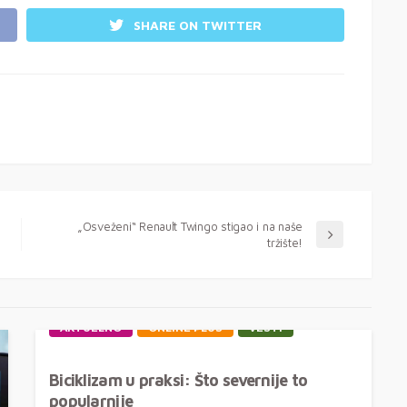
SHARE ON TWITTER
„Osveženi“ Renault Twingo stigao i na naše
tržište!
AKTUELNO
ONLINE PLUS
VESTI
Biciklizam u praksi: Što severnije to
popularnije