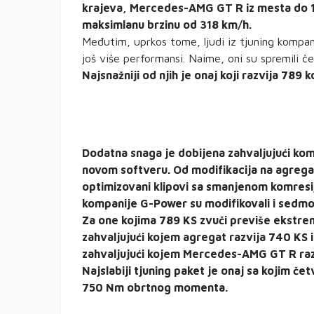
krajeva, Mercedes-AMG GT R iz mesta do 1
maksimlanu brzinu od 318 km/h.
Međutim, uprkos tome, ljudi iz tjuning kompan
još više performansi. Naime, oni su spremili čet
Najsnažniji od njih je onaj koji razvija 78
Dodatna snaga je dobijena zahvaljujući komb
novom softveru. Od modifikacija na agregat
optimizovani klipovi sa smanjenom komresij
kompanije G-Power su modifikovali i sedm
Za one kojima 789 KS zvuči previše ekstre
zahvaljujući kojem agregat razvija 740 KS 
zahvaljujući kojem Mercedes-AMG GT R ra
Najslabiji tjuning paket je onaj sa kojim če
750 Nm obrtnog momenta.