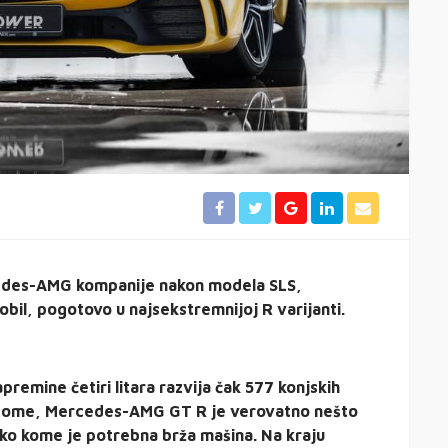
des-AMG kompanije nakon modela SLS,
il, pogotovo u najsekstremnijoj R varijanti.
remine četiri litara razvija čak 577 konjskih
tome, Mercedes-AMG GT R je verovatno nešto
ko kome je potrebna brža mašina. Na kraju