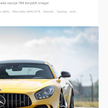
sada razvija 789 konjskih snaga!
es-AMG
Mercedes-AMG GT R
Novosti
Tjuning
vesti