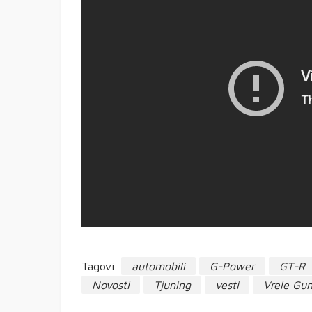
Tagovi
automobili
G-Power
GT-R
Novosti
Tjuning
vesti
Vrele Gu