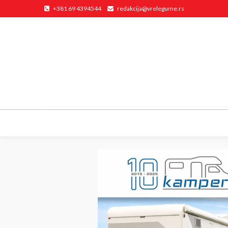
+381 69 4394544
redakcija@vrelegume.rs