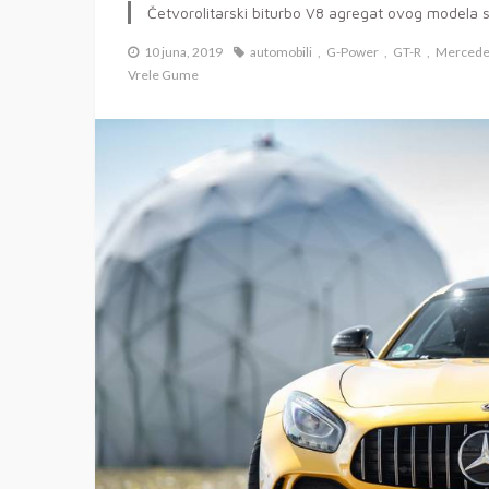
Četvorolitarski biturbo V8 agregat ovog modela 
10 juna, 2019
automobili
G-Power
GT-R
Merced
Vrele Gume