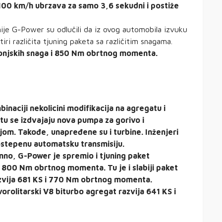
00 km/h ubrzava za samo 3,6 sekudni i postiže
ije G-Power su odlučili da iz ovog automobila izvuku
iri različita tjuning paketa sa različitim snagama.
9 konjskih snaga i 850 Nm obrtnog momenta.
inaciji nekolicini modifikacija na agregatu i
u se izdvajaju nova pumpa za gorivo i
om. Takođe, unapređene su i turbine. Inženjeri
ostepenu automatsku transmisiju.
mno, G-Power je spremio i tjuning paket
i 800 Nm obrtnog momenta. Tu je i slabiji paket
zvija 681 KS i 770 Nm obrtnog momenta.
tvorolitarski V8 biturbo agregat razvija 641 KS i