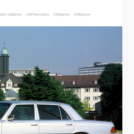
des oldtimer
Old Mercedes
Oldatjmer
Oldtajmer