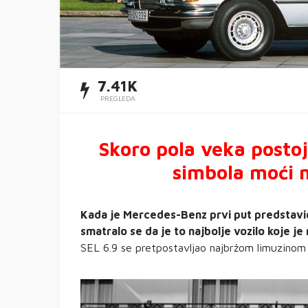
7.41K
PREGLEDA
Skoro pola veka posto
simbola moći 
Kada je Mercedes-Benz prvi put predstavi
smatralo se da je to najbolje vozilo koje j
SEL 6.9 se pretpostavljao najbržom limuzinom 