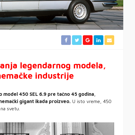
janja legendarnog modela,
nemačke industrije
o model 450 SEL 6.9 pre tačno 45 godina,
e nemački gigant ikada proizveo.
U isto vreme, 450
na svetu.