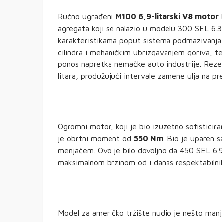
Ručno ugrađeni
M100 6,9-litarski V8 motor
b
agregata koji se nalazio u modelu 300 SEL 6.3,
karakteristikama poput sistema podmazivanja
cilindra i mehaničkim ubrizgavanjem goriva, t
ponos napretka nemačke auto industrije. Reze
litara, produžujući intervale zamene ulja na p
Ogromni motor, koji je bio izuzetno sofisticir
je obrtni moment od
550 Nm
. Bio je uparen
menjačem. Ovo je bilo dovoljno da 450 SEL 6.
maksimalnom brzinom od i danas respektabilni
Model za američko tržište nudio je nešto ma