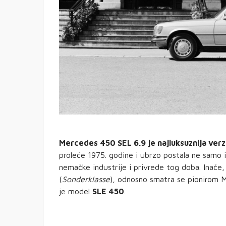
Mercedes 450 SEL 6.9 je najluksuznija verz
proleće 1975. godine i ubrzo postala ne samo 
nemačke industrije i privrede tog doba. Inače, 
(
Sonderklasse
), odnosno smatra se pionirom
je model
SLE 450
.