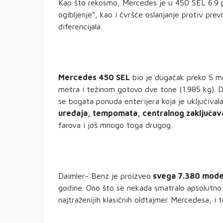
Kao što rekosmo, Mercedes je u 450 SEL 6.9 p
ogibljenje“, kao i čvršće oslanjanje protiv pre
diferencijala.
Mercedes 450 SEL
bio je dugačak preko 5 m
metra i težinom gotovo dve tone (1.985 kg). 
se bogata ponuda enterijera koja je uključiva
uređaja, tempomata, centralnog zaključavan
farova i još mnogo toga drugog.
Daimler- Benz je proizveo
svega 7.380 mode
godine. Ono što se nekada smatralo apsolutno 
najtraženijih klasičnih oldtajmer Mercedesa, i