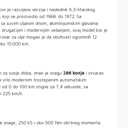
io je razvijena verzija i naslednik 6,3-litarskog
 koji se proizvodio od 1968. do 1972. Sa
 sa suvim uljanim dnom, aluminijumskim glavama
e drugačijim i modernijim vešanjem, ovaj model bio je
rvoar za ulje mogao je da obuhvati ogromnih 12
reko 15.000 km.
an za svoje doba, imao je snagu
286 konja
i stvarao
 sa vrlo modernim trostepenim automatskim
9 od 0 do 100 km stigne za 7,4 sekunde, sa
h 225 km/h.
nje snage, 250 kS i oko 500 Nm obrtnog momenta.