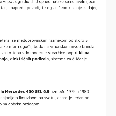
rvi put ugradio „hidropneumatsko samonivelirajuće
vrtanja napred i pozadi, te ograničeno klizanje zadnjeg
etara, sa međuosovinskim razmakom od skoro 3
Da komfor i ugođaj budu na vrhunskom nivou brinula
la za to toba vrlo moderne stvarčice poput
klima
ja, električnih podizala
, sistema za čišćenje
la Mercedes 450 SEL 6.9
, između 1975. i 1980.
najboljom limuzinom na svetu, danas je jedan od
 to sa dobrim razlogom.