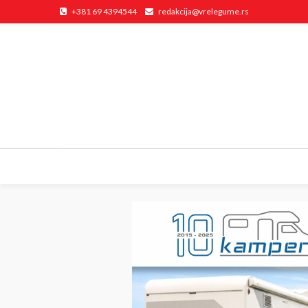
+381 69 4394544
redakcija@vrelegume.rs