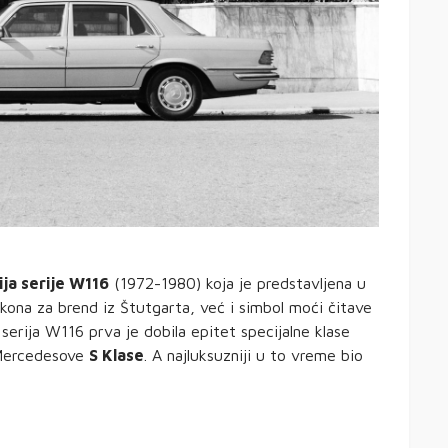
ija serije W116
(1972-1980) koja je predstavljena u
ikona za brend iz Štutgarta, već i simbol moći čitave
serija W116 prva je dobila epitet specijalne klase
 Mercedesove
S Klase
. A najluksuzniji u to vreme bio