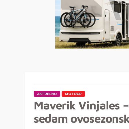
AKTUELNO
MOTOGP
Maverik Vinjales –
sedam ovosezonsk