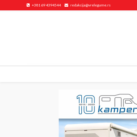
+381 69 4394544
redakcija@vrelegume.rs