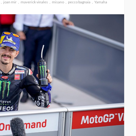
joan mir
maverick vinales
misano
pecco bagnaia
Yamaha