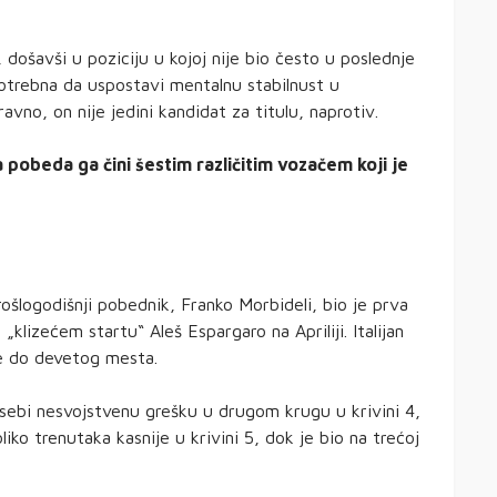
n, došavši u poziciju u kojoj nije bio često u poslednje
otrebna da uspostavi mentalnu stabilnust u
vno, on nije jedini kandidat za titulu, naprotiv.
a pobeda ga čini šestim različitim vozačem koji je
Prošlogodišnji pobednik, Franko Morbideli, bio je prva
klizećem startu“ Aleš Espargaro na Apriliji. Italijan
đe do devetog mesta.
 sebi nesvojstvenu grešku u drugom krugu u krivini 4,
iko trenutaka kasnije u krivini 5, dok je bio na trećoj