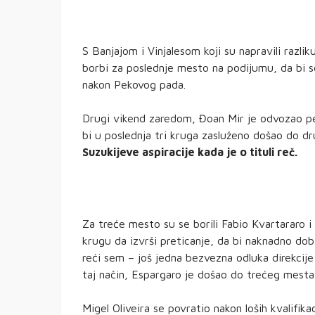
S Banjajom i Vinjalesom koji su napravili razli
borbi za poslednje mesto na podijumu, da bi s
nakon Pekovog pada.
Drugi vikend zaredom, Đoan Mir je odvozao per
bi u poslednja tri kruga zasluženo došao do 
Suzukijeve aspiracije kada je o tituli reč.
Za treće mesto su se borili Fabio Kvartararo 
krugu da izvrši preticanje, da bi naknadno dob
reći sem – još jedna bezvezna odluka direkcij
taj način, Espargaro je došao do trećeg mesta
Migel Oliveira se povratio nakon loših kvalifik