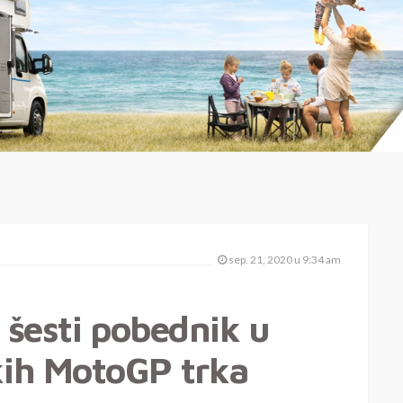
sep. 21, 2020 u 9:34 am
 šesti pobednik u
ih MotoGP trka