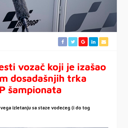
esti vozač koji je izašao
m dosadašnjih trka
P šampionata
ega izletanju sa staze vodećeg (i do tog