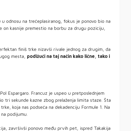
ku u odnosu na trećeplasiranog, fokus je ponovo bio na
e on kasnije premestio na borbu za drugu poziciju,
fektan finiš trke nizavši rivale jednog za drugim, da
drugog mesta,
podižući na taj način kako lične, tako i
i Pol Espargaro. Francuz je uspeo u pretposlednjem
io tri sekunde kazne zbog prelaženja limita staze. Šta
e trke, koja nas podseća na dekadenciju Formule 1. Na
 na podijumu.
acija, završivši ponovo među prvih pet, ispred Takakija