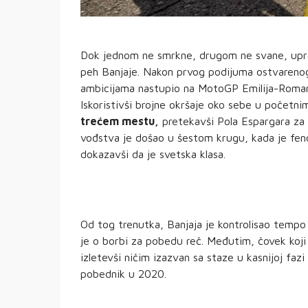
Dok jednom ne smrkne, drugom ne svane, upra
peh Banjaje. Nakon prvog podijuma ostvarenog
ambicijama nastupio na MotoGP Emilija-Romanje
Iskoristivši brojne okršaje oko sebe u početn
trećem mestu,
pretekavši Pola Espargara za 
vođstva je došao u šestom krugu, kada je fe
dokazavši da je svetska klasa.
Od tog trenutka, Banjaja je kontrolisao tempo
je o borbi za pobedu reč. Međutim, čovek koji
izletevši ničim izazvan sa staze u kasnijoj fazi
pobednik u 2020.