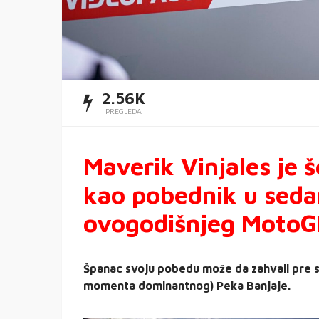
2.56K
PREGLEDA
Maverik Vinjales je š
kao pobednik u seda
ovogodišnjeg MotoG
Španac svoju pobedu može da zahvali pre sv
momenta dominantnog) Peka Banjaje.