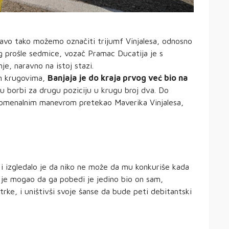
vo tako možemo označiti trijumf Vinjalesa, odnosno
 prošle sedmice, vozač Pramac Ducatija je s
, naravno na istoj stazi.
im krugovima,
Banjaja je do kraja prvog već bio na
u borbi za drugu poziciju u krugu broj dva. Do
nomenalnim manevrom pretekao Maverika Vinjalesa,
 i izgledalo je da niko ne može da mu konkuriše kada
 je mogao da ga pobedi je jedino bio on sam,
 trke, i uništivši svoje šanse da bude peti debitantski