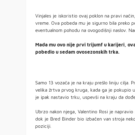
Vinjales je iskoristio ovaj poklon na pravi nači
vreme. Ova pobeda mu je sigurno bila preko p
eventualnom pohodu na ovogodišnji naslov. Nara
Mada mu ovo nije prvi trijumf u karijeri, ov
pobedio u sedam ovosezonskih trka.
Samo 13 vozača je na kraju prešlo liniju cilja. 
velika žrtva prvog kruga, kada ga je pokupio u „
je ipak nastavio trku, uspevši na kraju da do
Ubrzo nakon njega, Valentino Rosi je napravio
dok je Bred Binder bio izbačen van stroja nekol
poziciji.