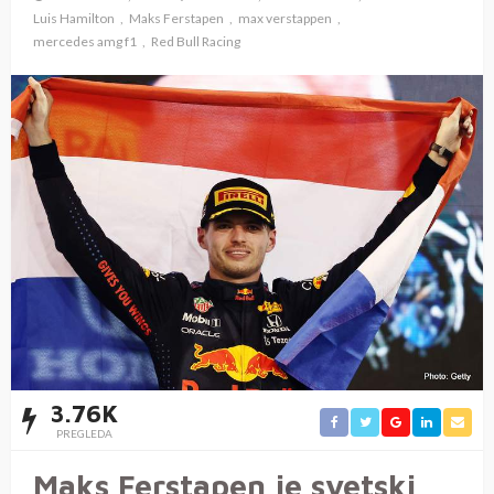
Luis Hamilton
Maks Ferstapen
max verstappen
mercedes amg f1
Red Bull Racing
3.76K
PREGLEDA
Maks Ferstapen je svetski