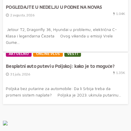
POGLEDAJTE U NEDELJU U PODNE NA NOVAS
1.04K
2 avgusta, 2026
Jetour T2, Dragonfly 36, Hyundai u problemu, električna C-
Klasa i legendarna Čezeta Ovog vikenda u emisiji Vrele
Gume...
AKTUELNO
ONLINE PLUS
VESTI
Besplatni auto putevi u Poljskoj: kako je to moguće?
1.35K
31 jula, 2026
Poljska bez putarine za automobile: Da li Srbija treba da
promeni sistem naplate? Poljska je 2023. ukinula putarinu...