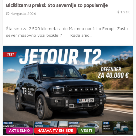
Biciklizam u praksi: Što severnije to popularnije
1.21K
4 avgusta, 2026
Šta smo za 2.500 kilometara do Malmea naučili o Evropi: Zašto
sever masovno vozi bicikle!? Kada smo...
AKTUELNO
NAJAVA TV EMISIJE
VESTI