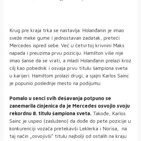
Krug pre kraja trka se nastavlja. Holanđanin je imao
sveže meke gume i jednostavan zadatak, preteći
Mercedes ispred sebe. Već u četvrtoj krivnini Maks
napada i preuzima prvu poziciju. Hamilton više nije
imao šanse da se vrati, a mladi Holanđanin prelazi kroz
cilj kao pobednik i osvaja prvu titulu šampiona sveta
u karijeri. Hamiltom prolazi drugi, a sjajni Karlos Sainc
je popunio poslednje mesto na podijumu.
Pomalo u senci svih dešavanja potpuno se
zanemarila činjenica da je Mercedes osvojio svoju
rekordnu 8. titulu šampiona sveta.
Takođe, Karlos
Sainc je uspeo (zasluženo) da dođe do pete pozicije u
konkurenciji vozača pretekavši Leklerka i Norisa, na
taj način „osvojivši“ titulu najbolji od ostalih na kraju