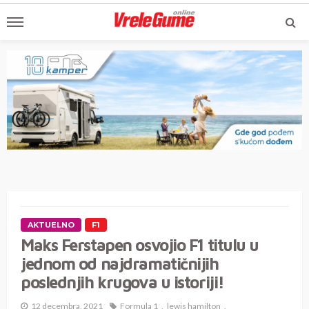
AKTUELNO
F1
Maks Ferstapen osvojio F1 titulu u
jednom od najdramatičnijih
poslednjih krugova u istoriji!
12 decembra, 2021
Formula 1
lewis hamilton