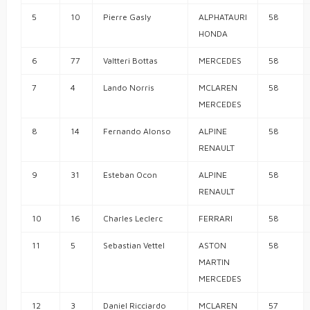
5
10
Pierre
Gasly
ALPHATAURI
58
HONDA
6
77
Valtteri
Bottas
MERCEDES
58
7
4
Lando
Norris
MCLAREN
58
MERCEDES
8
14
Fernando
Alonso
ALPINE
58
RENAULT
9
31
Esteban
Ocon
ALPINE
58
RENAULT
10
16
Charles
Leclerc
FERRARI
58
11
5
Sebastian
Vettel
ASTON
58
MARTIN
MERCEDES
12
3
Daniel
Ricciardo
MCLAREN
57