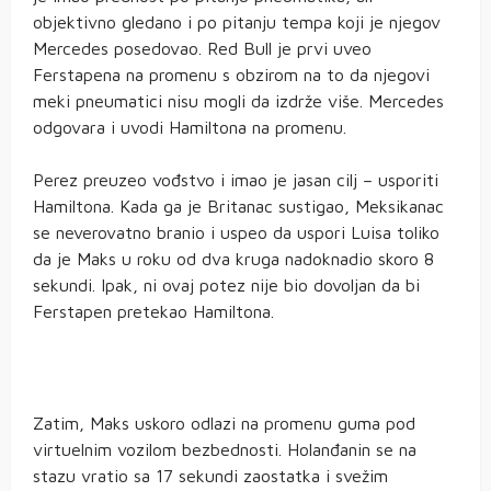
objektivno gledano i po pitanju tempa koji je njegov
Mercedes posedovao. Red Bull je prvi uveo
Ferstapena na promenu s obzirom na to da njegovi
meki pneumatici nisu mogli da izdrže više. Mercedes
odgovara i uvodi Hamiltona na promenu.
Perez preuzeo vođstvo i imao je jasan cilj – usporiti
Hamiltona. Kada ga je Britanac sustigao, Meksikanac
se neverovatno branio i uspeo da uspori Luisa toliko
da je Maks u roku od dva kruga nadoknadio skoro 8
sekundi. Ipak, ni ovaj potez nije bio dovoljan da bi
Ferstapen pretekao Hamiltona.
Zatim, Maks uskoro odlazi na promenu guma pod
virtuelnim vozilom bezbednosti. Holanđanin se na
stazu vratio sa 17 sekundi zaostatka i svežim