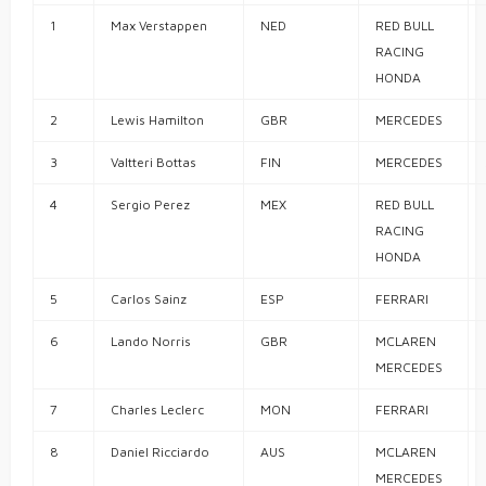
1
Max
Verstappen
NED
RED BULL
RACING
HONDA
2
Lewis
Hamilton
GBR
MERCEDES
3
Valtteri
Bottas
FIN
MERCEDES
4
Sergio
Perez
MEX
RED BULL
RACING
HONDA
5
Carlos
Sainz
ESP
FERRARI
6
Lando
Norris
GBR
MCLAREN
MERCEDES
7
Charles
Leclerc
MON
FERRARI
8
Daniel
Ricciardo
AUS
MCLAREN
MERCEDES