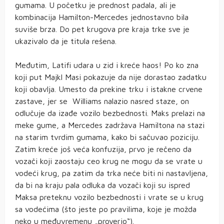
gumama. U početku je prednost padala, ali je
kombinacija Hamilton-Mercedes jednostavno bila
suviše brza. Do pet krugova pre kraja trke sve je
ukazivalo da je titula rešena.
Međutim, Latifi udara u zid i kreće haos! Po ko zna
koji put Majkl Masi pokazuje da nije dorastao zadatku
koji obavlja. Umesto da prekine trku i istakne crvene
zastave, jer se Williams nalazio nasred staze, on
odlučuje da izađe vozilo bezbednosti. Maks prelazi na
meke gume, a Mercedes zadržava Hamiltona na stazi
na starim tvrdim gumama, kako bi sačuvao poziciju.
Zatim kreće još veća konfuzija, prvo je rečeno da
vozači koji zaostaju ceo krug ne mogu da se vrate u
vodeći krug, pa zatim da trka neće biti ni nastavljena,
da bi na kraju pala odluka da vozači koji su ispred
Maksa preteknu vozilo bezbednosti i vrate se u krug
sa vodećima (što jeste po pravilima, koje je možda
neko u međuvremenu „proverio“).