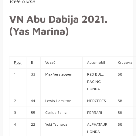
Vrele Gume
VN Abu Dabija 2021.
(Yas Marina)
Poz.
Br
Vozač
Automobil
Krugova
1
33
Max
Verstappen
RED BULL
58
RACING
HONDA
2
44
Lewis
Hamilton
MERCEDES
58
3
55
Carlos
Sainz
FERRARI
58
4
22
Yuki
Tsunoda
ALPHATAURI
58
HONDA