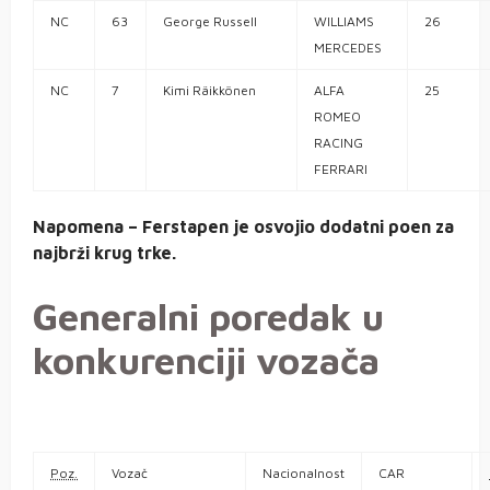
NC
63
George
Russell
WILLIAMS
26
MERCEDES
NC
7
Kimi
Räikkönen
ALFA
25
ROMEO
RACING
FERRARI
Napomena – Ferstapen je osvojio dodatni poen za
najbrži krug trke.
Generalni poredak u
konkurenciji vozača
Poz.
Vozač
Nacionalnost
CAR