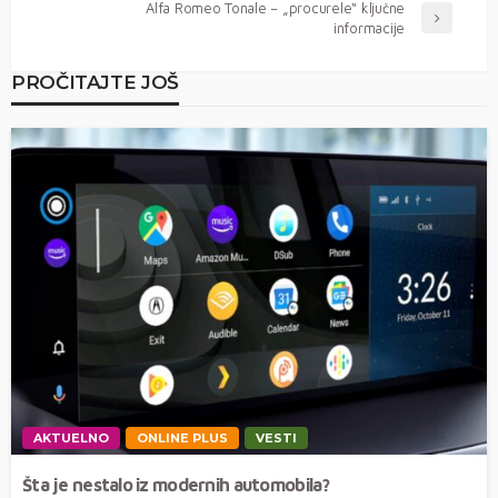
Alfa Romeo Tonale – „procurele“ ključne
informacije
PROČITAJTE JOŠ
AKTUELNO
ONLINE PLUS
VESTI
Šta je nestalo iz modernih automobila?