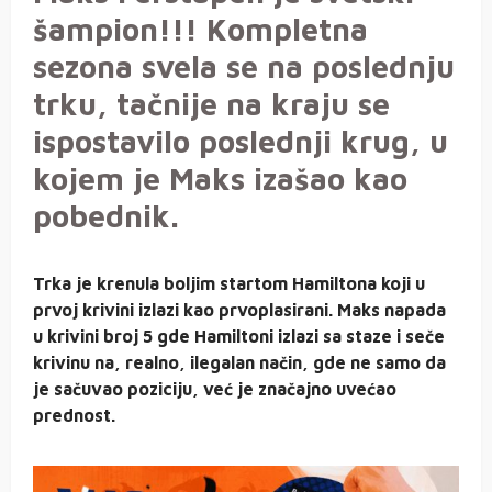
šampion!!! Kompletna
sezona svela se na poslednju
trku, tačnije na kraju se
ispostavilo poslednji krug, u
kojem je Maks izašao kao
pobednik.
Trka je krenula boljim startom Hamiltona koji u
prvoj krivini izlazi kao prvoplasirani. Maks napada
u krivini broj 5 gde Hamiltoni izlazi sa staze i seče
krivinu na, realno, ilegalan način, gde ne samo da
je sačuvao poziciju, već je značajno uvećao
prednost.