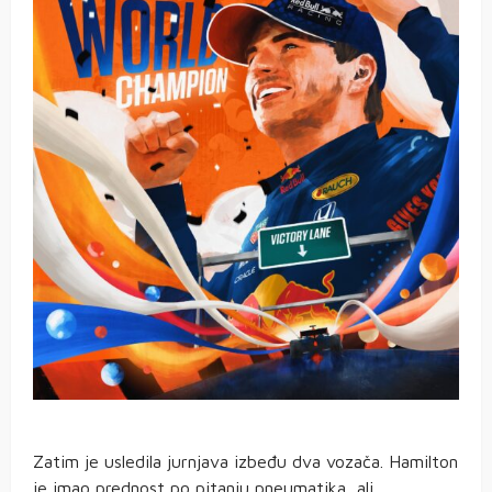
Zatim je usledila jurnjava izbeđu dva vozača. Hamilton
je imao prednost po pitanju pneumatika, ali