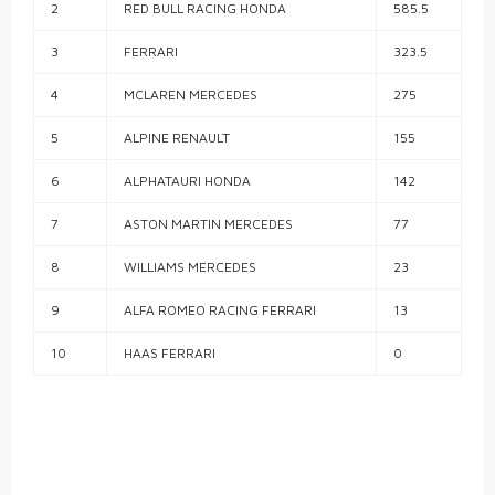
2
RED BULL RACING HONDA
585.5
3
FERRARI
323.5
4
MCLAREN MERCEDES
275
5
ALPINE RENAULT
155
6
ALPHATAURI HONDA
142
7
ASTON MARTIN MERCEDES
77
8
WILLIAMS MERCEDES
23
9
ALFA ROMEO RACING FERRARI
13
10
HAAS FERRARI
0