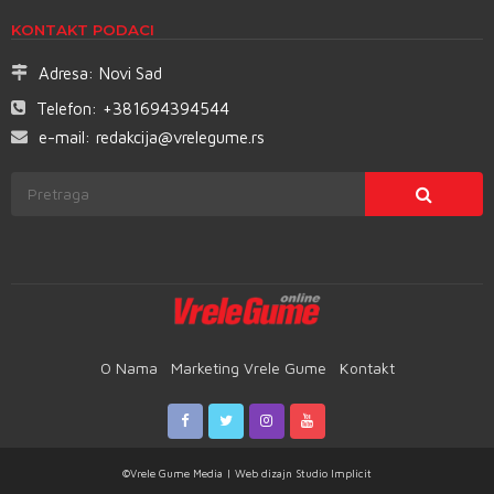
KONTAKT PODACI
Adresa:
Novi Sad
Telefon:
+381694394544
e-mail:
redakcija@vrelegume.rs
O Nama
Marketing Vrele Gume
Kontakt
©Vrele Gume Media | Web dizajn
Studio Implicit