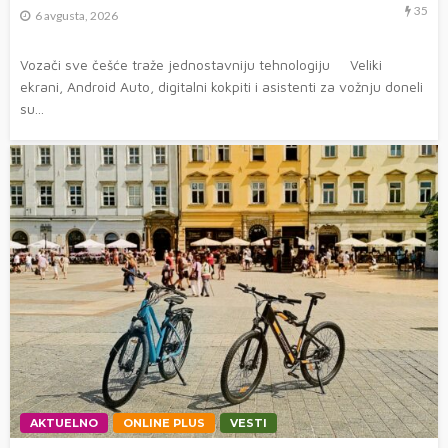
35
6 avgusta, 2026
Vozači sve češće traže jednostavniju tehnologiju Veliki
ekrani, Android Auto, digitalni kokpiti i asistenti za vožnju doneli
su...
AKTUELNO
ONLINE PLUS
VESTI