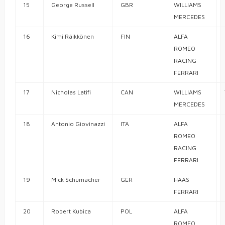
15
George
Russell
GBR
WILLIAMS
MERCEDES
16
Kimi
Räikkönen
FIN
ALFA
ROMEO
RACING
FERRARI
17
Nicholas
Latifi
CAN
WILLIAMS
MERCEDES
18
Antonio
Giovinazzi
ITA
ALFA
ROMEO
RACING
FERRARI
19
Mick
Schumacher
GER
HAAS
FERRARI
20
Robert
Kubica
POL
ALFA
ROMEO