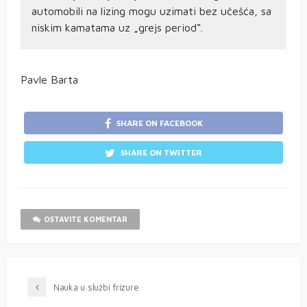
automobili na lizing mogu uzimati bez učešća, sa
niskim kamatama uz „grejs period“.
Pavle Barta
SHARE ON FACEBOOK
SHARE ON TWITTER
OSTAVITE KOMENTAR
Nauka u službi frizure