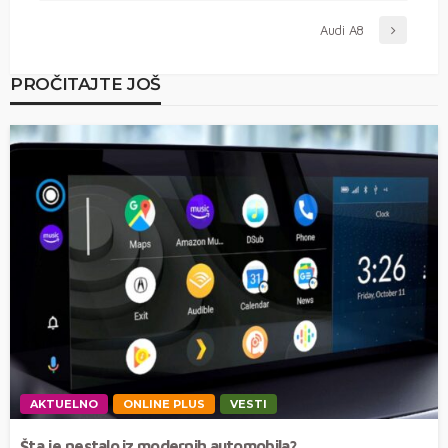
Audi A8
PROČITAJTE JOŠ
AKTUELNO
ONLINE PLUS
VESTI
Šta je nestalo iz modernih automobila?