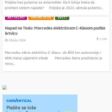
Poljska bez putarine za automobile: Da li Srbija treba da
promeni sistem naplate? Poljska je 2023. ukinula putarinu...
AKTUELNO
ONLINE PLUS
VESTI
Napad na Teslu: Mercedes električnom C-Klasom podiže
letvicu
1.72K
28 jula, 2026
Mercedes otkrio električnu C-Klasu: do 800 km autonomije i
66% manji ugljenični otisak Mercedes-Benz predstavio je
novu...