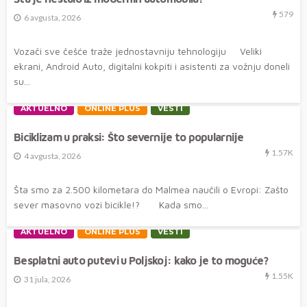
579
6 avgusta, 2026
Vozači sve češće traže jednostavniju tehnologiju Veliki
ekrani, Android Auto, digitalni kokpiti i asistenti za vožnju doneli
su...
AKTUELNO
ONLINE PLUS
VESTI
Biciklizam u praksi: Što severnije to popularnije
1.57K
4 avgusta, 2026
Šta smo za 2.500 kilometara do Malmea naučili o Evropi: Zašto
sever masovno vozi bicikle!? Kada smo...
AKTUELNO
ONLINE PLUS
VESTI
Besplatni auto putevi u Poljskoj: kako je to moguće?
1.55K
31 jula, 2026