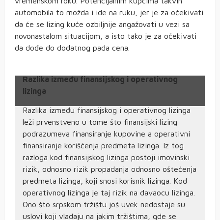
vremenskom roku. Potencijalnim kupcima takvih
automobila to možda i ide na ruku, jer je za očekivati
da će se lizing kuće ozbiljnije angažovati u vezi sa
novonastalom situacijom, a isto tako je za očekivati
da dođe do dodatnog pada cena.
Razlika između finansijskog i operativnog
lizinga
Razlika između finansijskog i operativnog lizinga
leži prvenstveno u tome što finansijski lizing
podrazumeva finansiranje kupovine a operativni
finansiranje korišćenja predmeta lizinga. Iz tog
razloga kod finansijskog lizinga postoji imovinski
rizik, odnosno rizik propadanja odnosno oštećenja
predmeta lizinga, koji snosi korisnik lizinga. Kod
operativnog lizinga je taj rizik na davaocu lizinga.
Ono što srpskom tržištu još uvek nedostaje su
uslovi koji vladaju na jakim tržištima, gde se