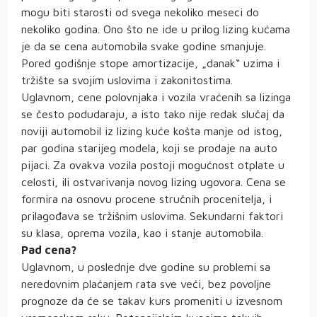
mogu biti starosti od svega nekoliko meseci do
nekoliko godina. Ono što ne ide u prilog lizing kućama
je da se cena automobila svake godine smanjuje.
Pored godišnje stope amortizacije, „danak“ uzima i
tržište sa svojim uslovima i zakonitostima.
Uglavnom, cene polovnjaka i vozila vraćenih sa lizinga
se često podudaraju, a isto tako nije redak slučaj da
noviji automobil iz lizing kuće košta manje od istog,
par godina starijeg modela, koji se prodaje na auto
pijaci. Za ovakva vozila postoji mogućnost otplate u
celosti, ili ostvarivanja novog lizing ugovora. Cena se
formira na osnovu procene stručnih procenitelja, i
prilagođava se tržišnim uslovima. Sekundarni faktori
su klasa, oprema vozila, kao i stanje automobila.
Pad cena?
Uglavnom, u poslednje dve godine su problemi sa
neredovnim plaćanjem rata sve veći, bez povoljne
prognoze da će se takav kurs promeniti u izvesnom