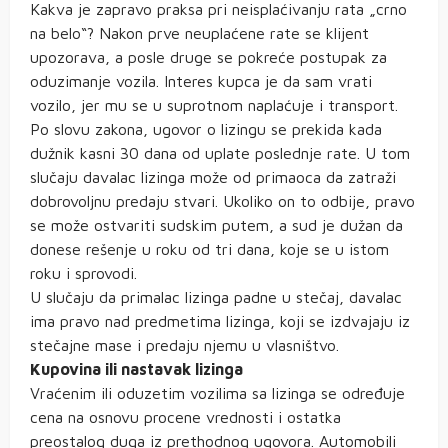
Kakva je zapravo praksa pri neisplaćivanju rata „crno
na belo“? Nakon prve neuplaćene rate se klijent
upozorava, a posle druge se pokreće postupak za
oduzimanje vozila. Interes kupca je da sam vrati
vozilo, jer mu se u suprotnom naplaćuje i transport.
Po slovu zakona, ugovor o lizingu se prekida kada
dužnik kasni 30 dana od uplate poslednje rate. U tom
slučaju davalac lizinga može od primaoca da zatraži
dobrovoljnu predaju stvari. Ukoliko on to odbije, pravo
se može ostvariti sudskim putem, a sud je dužan da
donese rešenje u roku od tri dana, koje se u istom
roku i sprovodi.
U slučaju da primalac lizinga padne u stečaj, davalac
ima pravo nad predmetima lizinga, koji se izdvajaju iz
stečajne mase i predaju njemu u vlasništvo.
Kupovina ili nastavak lizinga
Vraćenim ili oduzetim vozilima sa lizinga se određuje
cena na osnovu procene vrednosti i ostatka
preostalog duga iz prethodnog ugovora. Automobili