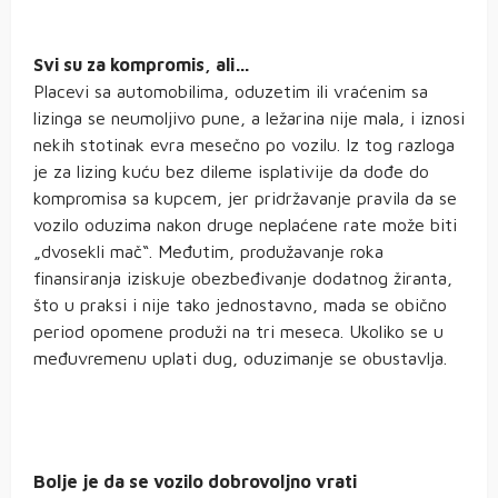
Svi su za kompromis, ali…
Placevi sa automobilima, oduzetim ili vraćenim sa
lizinga se neumoljivo pune, a ležarina nije mala, i iznosi
nekih stotinak evra mesečno po vozilu. Iz tog razloga
je za lizing kuću bez dileme isplativije da dođe do
kompromisa sa kupcem, jer pridržavanje pravila da se
vozilo oduzima nakon druge neplaćene rate može biti
„dvosekli mač“. Međutim, produžavanje roka
finansiranja iziskuje obezbeđivanje dodatnog žiranta,
što u praksi i nije tako jednostavno, mada se obično
period opomene produži na tri meseca. Ukoliko se u
međuvremenu uplati dug, oduzimanje se obustavlja.
Bolje je da se vozilo dobrovoljno vrati