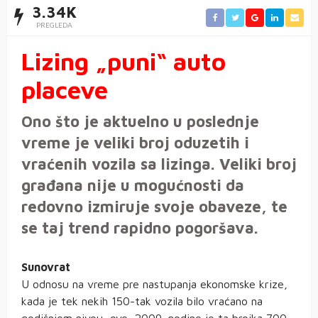
3.34K
PREGLEDA
Lizing „puni“ auto
placeve
Ono što je aktuelno u poslednje
vreme je veliki broj oduzetih i
vraćenih vozila sa lizinga. Veliki broj
građana nije u mogućnosti da
redovno izmiruje svoje obaveze, te
se taj trend rapidno pogoršava.
Sunovrat
U odnosu na vreme pre nastupanja ekonomske krize,
kada je tek nekih 150-tak vozila bilo vraćano na