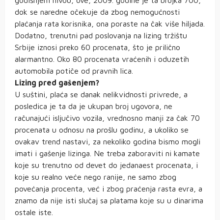
godišnjem nivou, ove, 2009. godine je ta brojka 700,
dok se naredne očekuje da zbog nemogućnosti
plaćanja rata korisnika, ona poraste na čak više hiljada.
Dodatno, trenutni pad poslovanja na lizing tržištu
Srbije iznosi preko 60 procenata, što je prilično
alarmantno. Oko 80 procenata vraćenih i oduzetih
automobila potiče od pravnih lica.
Lizing pred gašenjem?
U suštini, plaća se danak nelikvidnosti privrede, a
posledica je ta da je ukupan broj ugovora, ne
računajući isljučivo vozila, vrednosno manji za čak 70
procenata u odnosu na prošlu godinu, a ukoliko se
ovakav trend nastavi, za nekoliko godina bismo mogli
imati i gašenje lizinga. Ne treba zaboraviti ni kamate
koje su trenutno od devet do jedanaest procenata, i
koje su realno veće nego ranije, ne samo zbog
povećanja procenta, već i zbog praćenja rasta evra, a
znamo da nije isti slučaj sa platama koje su u dinarima
ostale iste.