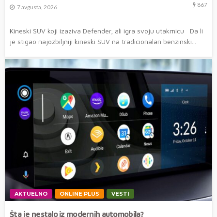
867
7 avgusta, 2026
Kineski SUV koji izaziva Defender, ali igra svoju utakmicu Da li
je stigao najozbiljniji kineski SUV na tradicionalan benzinski...
AKTUELNO
ONLINE PLUS
VESTI
Šta je nestalo iz modernih automobila?