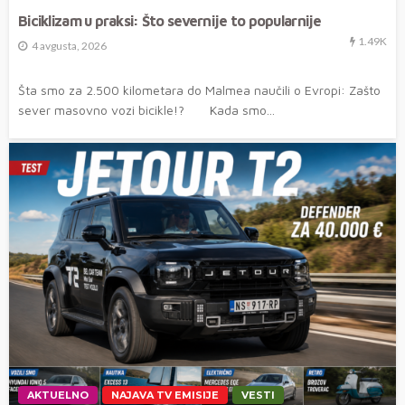
Biciklizam u praksi: Što severnije to popularnije
1.49K
4 avgusta, 2026
Šta smo za 2.500 kilometara do Malmea naučili o Evropi: Zašto
sever masovno vozi bicikle!? Kada smo...
AKTUELNO
NAJAVA TV EMISIJE
VESTI