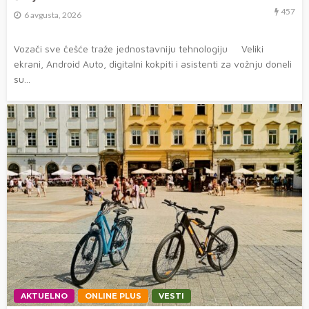
457
6 avgusta, 2026
Vozači sve češće traže jednostavniju tehnologiju Veliki
ekrani, Android Auto, digitalni kokpiti i asistenti za vožnju doneli
su...
AKTUELNO
ONLINE PLUS
VESTI