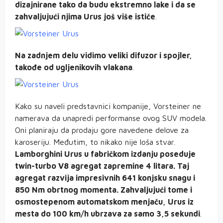
dizajnirane tako da budu ekstremno lake i da se
zahvaljujući njima Urus još više ističe
.
Na zadnjem delu vidimo veliki difuzor i spojler,
takođe od ugljenikovih vlakana
.
Kako su naveli predstavnici kompanije, Vorsteiner ne
namerava da unapredi performanse ovog SUV modela.
Oni planiraju da prodaju gore navedene delove za
karoseriju. Međutim, to nikako nije loša stvar.
Lamborghini Urus u fabričkom izdanju poseduje
twin-turbo V8 agregat zapremine 4 litara. Taj
agregat razvija impresivnih 641 konjsku snagu i
850 Nm obrtnog momenta. Zahvaljujući tome i
osmostepenom automatskom menjaču, Urus iz
mesta do 100 km/h ubrzava za samo 3,5 sekundi
.