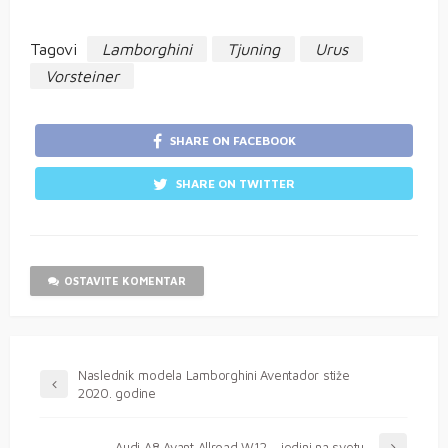
Tagovi
Lamborghini
Tjuning
Urus
Vorsteiner
SHARE ON FACEBOOK
SHARE ON TWITTER
OSTAVITE KOMENTAR
Naslednik modela Lamborghini Aventador stiže
2020. godine
Audi A8 Avant Allroad W12 – jedini na svetu