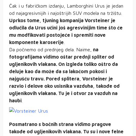
Čak i u fabričkom izdanju, Lamborghini Urus je jedan
od najagresivnijih i najoštrijih SUV modela na tržištu.
Uprkos tome, tjuning kompanija Vorsteiner je
odlučila da Urus učini još agresvinijim time što će
mu modfikovati postojeće i spremiti nove
komponente karoserije
.
Da počnemo od prednjeg dela. Naime,
na
fotografijama vidimo oštar prednji spliter od
ugljenikovih vlakana. On izgleda toliko oštro da
deluje kao da može da sa lakoćom pokosi i
najgušću travu. Pored splitera, Vorsteiner je
razvio i delove oko usisnika vazduha, takođe od
ugljenikovih vlakana. Tu je i otvor za vazduh na
haubi
.
Posmatrano s bočnih strana vidimo pragove
takođe od ugljenikovih vlakana. Tu su i nove felne