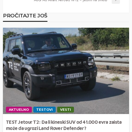
PROČITAJTE JOŠ
AKTUELNO
TESTOVI
VESTI
TEST Jetour T2: Da li kineski SUV od 41.000 evra zaista
može da ugrozi Land Rover Defender?