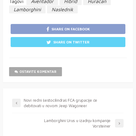
Tagovi
Aventador
Hibrid
Huracan
Lamborghini
Naslednik
SHARE ON FACEBOOK
SHARE ON TWITTER
OSTAVITE KOMENTAR
Novi redni šestocilindraš FCA grupacije će
debitovati u novom Jeep Wagoneer
Lamborghini Urus u izadnju kompanije
Vorsteiner