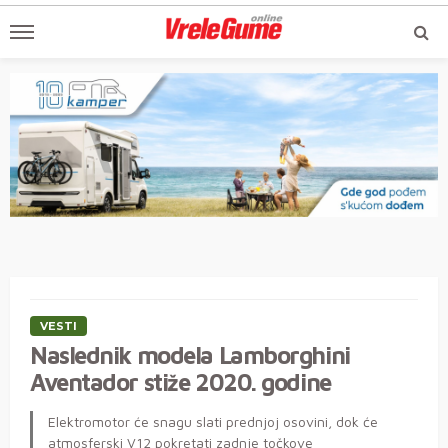
VESTI
Naslednik modela Lamborghini
Aventador stiže 2020. godine
Elektromotor će snagu slati prednjoj osovini, dok će
atmosferski V12 pokretati zadnje točkove