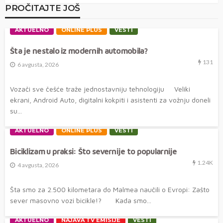
PROČITAJTE JOŠ
AKTUELNO
ONLINE PLUS
VESTI
Šta je nestalo iz modernih automobila?
131
6 avgusta, 2026
Vozači sve češće traže jednostavniju tehnologiju Veliki
ekrani, Android Auto, digitalni kokpiti i asistenti za vožnju doneli
su...
AKTUELNO
ONLINE PLUS
VESTI
Biciklizam u praksi: Što severnije to popularnije
1.24K
4 avgusta, 2026
Šta smo za 2.500 kilometara do Malmea naučili o Evropi: Zašto
sever masovno vozi bicikle!? Kada smo...
AKTUELNO
NAJAVA TV EMISIJE
VESTI