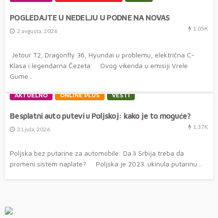
POGLEDAJTE U NEDELJU U PODNE NA NOVAS
1.05K
2 avgusta, 2026
Jetour T2, Dragonfly 36, Hyundai u problemu, električna C-
Klasa i legendarna Čezeta Ovog vikenda u emisiji Vrele
Gume...
AKTUELNO
ONLINE PLUS
VESTI
Besplatni auto putevi u Poljskoj: kako je to moguće?
1.37K
31 jula, 2026
Poljska bez putarine za automobile: Da li Srbija treba da
promeni sistem naplate? Poljska je 2023. ukinula putarinu...