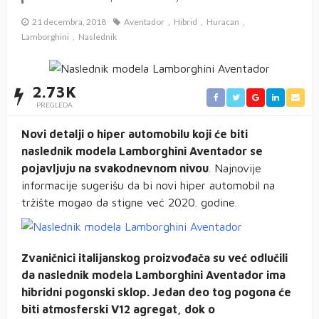
21 decembra, 2018
Aventador
Hibrid
Huracan
Lamborghini
Naslednik
2.73K
PREGLEDA
Novi detalji o hiper automobilu koji će biti
naslednik modela Lamborghini Aventador se
pojavljuju na svakodnevnom nivou
. Najnovije
informacije sugerišu da bi novi hiper automobil na
tržište mogao da stigne već 2020. godine.
Zvaničnici italijanskog proizvođača su već odlučili
da naslednik modela Lamborghini Aventador ima
hibridni pogonski sklop. Jedan deo tog pogona će
biti atmosferski V12 agregat, dok o