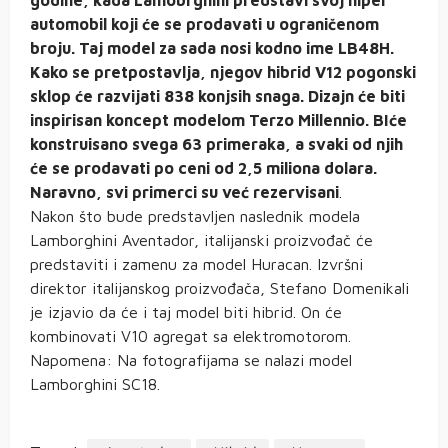
godine, kada Lamobrghini predstavi svoj hiper
automobil koji će se prodavati u ograničenom
broju. Taj model za sada nosi kodno ime LB48H.
Kako se pretpostavlja, njegov hibrid V12 pogonski
sklop će razvijati 838 konjsih snaga. Dizajn će biti
inspirisan koncept modelom Terzo Millennio. BIće
konstruisano svega 63 primeraka, a svaki od njih
će se prodavati po ceni od 2,5 miliona dolara.
Naravno, svi primerci su već rezervisani
.
Nakon što bude predstavljen naslednik modela
Lamborghini Aventador, italijanski proizvođač će
predstaviti i zamenu za model Huracan. Izvršni
direktor italijanskog proizvođača, Stefano Domenikali
je izjavio da će i taj model biti hibrid. On će
kombinovati V10 agregat sa elektromotorom.
Napomena: Na fotografijama se nalazi model
Lamborghini SC18.