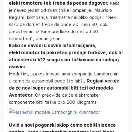
elektromotoru tek treba da padne dogovor.
Kako
je naveo jedan od zvaničnika kompanije, Maurisio
Regiani, kompanija “razmatra nekoliko opcija”. “Neki
kažu da domet treba da bude 20, neki 30, dok
predstavnici iz Kine predlažu domet od 50
kilometara”, dodao je on.
Kako se navodi u novim infomracijama,
elektromotor bi pokretao prednje točkove, dok bi
atmosferski V12 snagu slao točkovima na zadnjoj
osovini
.
Međutim, uprkos inovacijama kompanije Lamborghini
u tome da automobil bude što lakši,
Regiani veruje
da će novi super automobil biti teži od modela
Aventador
. On predviđa da će elektronske
komponente biti teške oko 200 kilograma.
Uvid u novi pogonski sklop ćemo dobiti sledeće