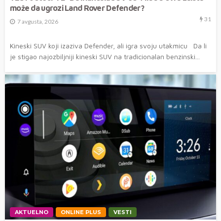
može da ugrozi Land Rover Defender?
31
7 avgusta, 2026
Kineski SUV koji izaziva Defender, ali igra svoju utakmicu Da li
je stigao najozbiljniji kineski SUV na tradicionalan benzinski...
AKTUELNO
ONLINE PLUS
VESTI