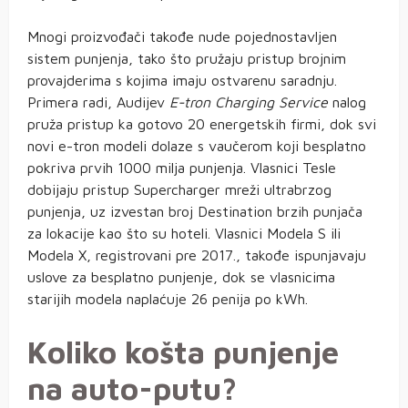
Mnogi proizvođači takođe nude pojednostavljen
sistem punjenja, tako što pružaju pristup brojnim
provajderima s kojima imaju ostvarenu saradnju.
Primera radi, Audijev
E-tron Charging Service
nalog
pruža pristup ka gotovo 20 energetskih firmi, dok svi
novi e-tron modeli dolaze s vaučerom koji besplatno
pokriva prvih 1000 milja punjenja. Vlasnici Tesle
dobijaju pristup Supercharger mreži ultrabrzog
punjenja, uz izvestan broj Destination brzih punjača
za lokacije kao što su hoteli. Vlasnici Modela S ili
Modela X, registrovani pre 2017., takođe ispunjavaju
uslove za besplatno punjenje, dok se vlasnicima
starijih modela naplaćuje 26 penija po kWh.
Koliko košta punjenje
na auto-putu?