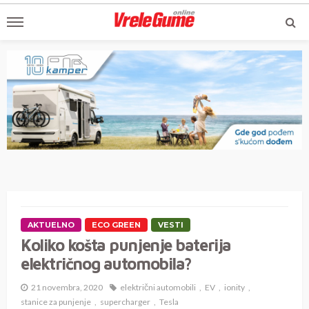
AKTUELNO
ECO GREEN
VESTI
Koliko košta punjenje baterija
električnog automobila?
21 novembra, 2020
električni automobili
EV
ionity
stanice za punjenje
supercharger
Tesla