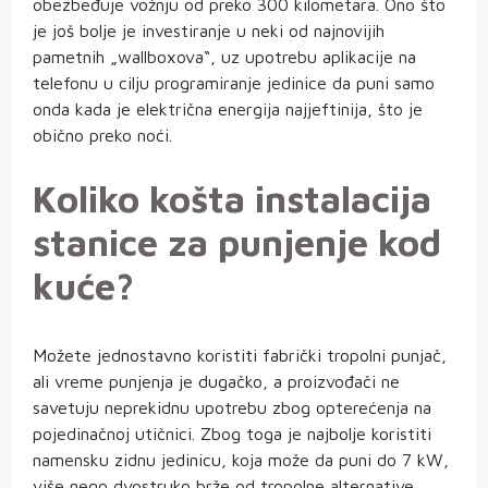
obezbeđuje vožnju od preko 300 kilometara. Ono što
je još bolje je investiranje u neki od najnovijih
pametnih „wallboxova“, uz upotrebu aplikacije na
telefonu u cilju programiranje jedinice da puni samo
onda kada je električna energija najjeftinija, što je
obično preko noći.
Koliko košta instalacija
stanice za punjenje kod
kuće?
Možete jednostavno koristiti fabrički tropolni punjač,
ali vreme punjenja je dugačko, a proizvođači ne
savetuju neprekidnu upotrebu zbog opterećenja na
pojedinačnoj utičnici. Zbog toga je najbolje koristiti
namensku zidnu jedinicu, koja može da puni do 7 kW,
više nego dvostruko brže od tropolne alternative.