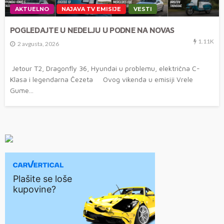
AKTUELNO
NAJAVA TV EMISIJE
VESTI
POGLEDAJTE U NEDELJU U PODNE NA NOVAS
1.11K
2 avgusta, 2026
Jetour T2, Dragonfly 36, Hyundai u problemu, električna C-
Klasa i legendarna Čezeta Ovog vikenda u emisiji Vrele
Gume...