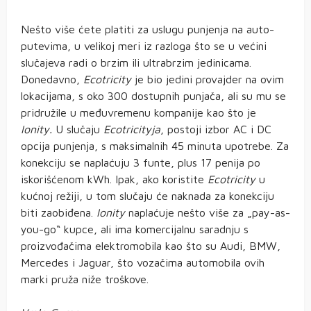
Nešto više ćete platiti za uslugu punjenja na auto-
putevima, u velikoj meri iz razloga što se u većini
slučajeva radi o brzim ili ultrabrzim jedinicama.
Donedavno,
Ecotricity
je bio jedini provajder na ovim
lokacijama, s oko 300 dostupnih punjača, ali su mu se
pridružile u međuvremenu kompanije kao što je
Ionity.
U slučaju
Ecotricityja
, postoji izbor AC i DC
opcija punjenja, s maksimalnih 45 minuta upotrebe. Za
konekciju se naplaćuju 3 funte, plus 17 penija po
iskorišćenom kWh. Ipak, ako koristite
Ecotricity
u
kućnoj režiji, u tom slučaju će naknada za konekciju
biti zaobiđena.
Ionity
naplaćuje nešto više za „pay-as-
you-go“ kupce, ali ima komercijalnu saradnju s
proizvođačima elektromobila kao što su Audi, BMW,
Mercedes i Jaguar, što vozačima automobila ovih
marki pruža niže troškove.