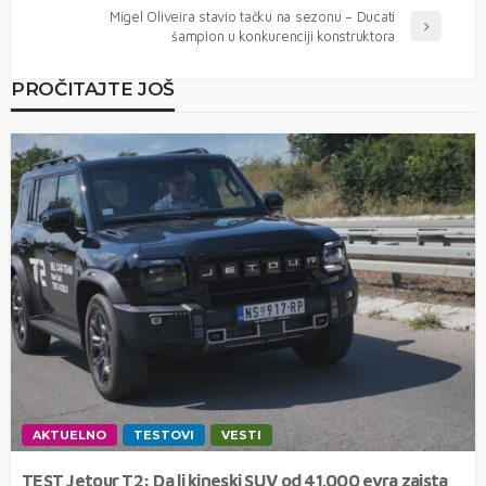
Migel Oliveira stavio tačku na sezonu – Ducati
šampion u konkurenciji konstruktora
PROČITAJTE JOŠ
AKTUELNO
TESTOVI
VESTI
TEST Jetour T2: Da li kineski SUV od 41.000 evra zaista