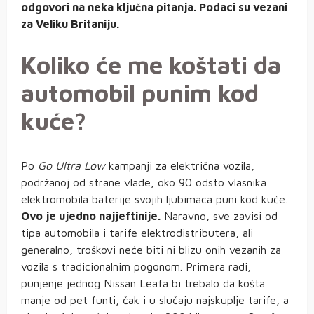
odgovori na neka ključna pitanja. Podaci su vezani
za Veliku Britaniju.
Koliko će me koštati da
automobil punim kod
kuće?
Po
Go Ultra Low
kampanji za električna vozila,
podržanoj od strane vlade, oko 90 odsto vlasnika
elektromobila baterije svojih ljubimaca puni kod kuće.
Ovo je ujedno najjeftinije.
Naravno, sve zavisi od
tipa automobila i tarife elektrodistributera, ali
generalno, troškovi neće biti ni blizu onih vezanih za
vozila s tradicionalnim pogonom. Primera radi,
punjenje jednog Nissan Leafa bi trebalo da košta
manje od pet funti, čak i u slučaju najskuplje tarife, a