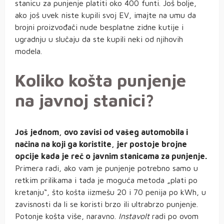
stanicu za punjenje platiti oko 400 funti. Još bolje,
ako još uvek niste kupili svoj EV, imajte na umu da
brojni proizvođači nude besplatne zidne kutije i
ugradnju u slučaju da ste kupili neki od njihovih
modela.
Koliko košta punjenje
na javnoj stanici?
Još jednom, ovo zavisi od vašeg automobila i
načina na koji ga koristite, jer postoje brojne
opcije kada je reč o javnim stanicama za punjenje.
Primera radi, ako vam je punjenje potrebno samo u
retkim prilikama i tada je moguća metoda „plati po
kretanju“, što košta iizmešu 20 i 70 penija po kWh, u
zavisnosti da li se koristi brzo ili ultrabrzo punjenje.
Potonje košta više, naravno.
Instavolt
radi po ovom