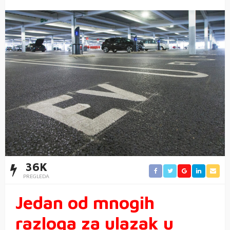
36K
PREGLEDA
Jedan od mnogih
razloga za ulazak u