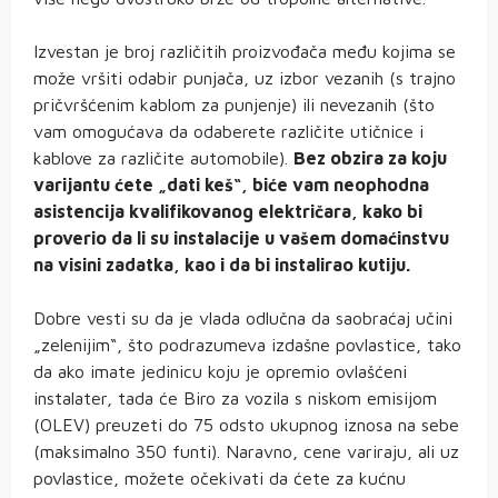
Izvestan je broj različitih proizvođača među kojima se
može vršiti odabir punjača, uz izbor vezanih (s trajno
pričvršćenim kablom za punjenje) ili nevezanih (što
vam omogućava da odaberete različite utičnice i
kablove za različite automobile).
Bez obzira za koju
varijantu ćete „dati keš“, biće vam neophodna
asistencija kvalifikovanog električara, kako bi
proverio da li su instalacije u vašem domaćinstvu
na visini zadatka, kao i da bi instalirao kutiju.
Dobre vesti su da je vlada odlučna da saobraćaj učini
„zelenijim“, što podrazumeva izdašne povlastice, tako
da ako imate jedinicu koju je opremio ovlašćeni
instalater, tada će Biro za vozila s niskom emisijom
(OLEV) preuzeti do 75 odsto ukupnog iznosa na sebe
(maksimalno 350 funti). Naravno, cene variraju, ali uz
povlastice, možete očekivati da ćete za kućnu