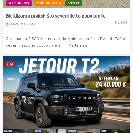
AKTUELNO
ONLINE PLUS
VESTI
Biciklizam u praksi: Što severnije to popularnije
1.39K
4 avgusta, 2026
Šta smo za 2.500 kilometara do Malmea naučili o Evropi: Zašto
sever masovno vozi bicikle!? Kada smo...