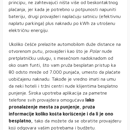
principu, ne zahtevajući ništa više od beskontaktnog
plaćanja, jer kada je potrebno u potpunosti napuniti
bateriju, drugi provajderi naplaćuju satnicu (efektivnu
naplatu parkinga) plus naknadu po kWh za utrošenu
električnu energiju.
Ukoliko češće prelazite automobilom duže distance na
otvorenom putu, provajderi kao što je
Polar
nude
pretplatničku uslugu, s mesečnom nadoknadom od
oko osam funti, što vam pruža besplatan pristup ka
80 odsto mreže od 7.000 punjača, umesto da plaćate
uobičajenu naknadu. Takođe je vredno imati na umu
da neki hoteli i tržni centri nude klijentima besplatno
punjenje. Široka upotreba aplikacija za pametne
telefone svih provajdera omogućava
lako
pronalaženje mesta za punjenje, pruža
informacije koliko košta korišćenje i da li je ono
besplatno,
tako da možete da se obratite provajderu
koji odgovara vašim potrebama i budžetu.