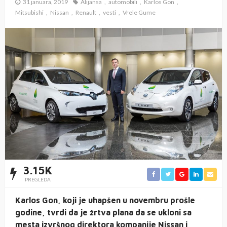
31 januara, 2019
Alijansa
automobili
Karlos Gon
Mitsubishi
Nissan
Renault
vesti
Vrele Gume
3.15K
PREGLEDA
Karlos Gon, koji je uhapšen u novembru prošle
godine, tvrdi da je žrtva plana da se ukloni sa
mesta izvršnog direktora kompanije Nissan i