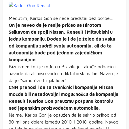
Međutim, Karlos Gon se neće predstai bez borbe…
On je naveo da je ranije pričao sa Hirotom
Saikavom da spoji Nissan, Renault i Mitsubishi u
jednu kompaniju. Dodao je i da je želeo da svaka
od kompanija zadrži svoju autonomiju, ali da ta
autonomija bude pod jednom zajedničkom
kompanijom.
Biznismen koji je rođen u Brazilu je takođe odbacio i
navode da alijansu vodi na diktatorski način. Naveo je
da je “samo čvrst i jak lider”.
CNN prenosi i da su zvaničnici kompanije Nissan
možda bili nezadovoljni mogućnošću da kompanija
Renault i Karlos Gon preuzmu potpunu kontrolu
nad japanskim proizvođačem automobila.
Naime, Karlos Gon je optužen da je sakrio prihod od
80 miliona dolara između 2010. i 2018. godine. Navodi
se i da je on zloupotrebio svoj službeni položaj. U