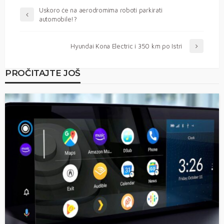
Uskoro će na aerodromima roboti parkirati
automobile!?
Hyundai Kona Electric i 350 km po Istri
PROČITAJTE JOŠ