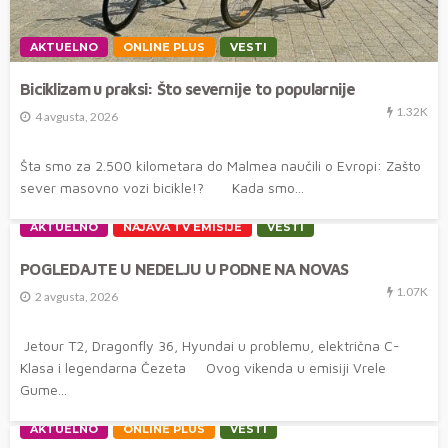
AKTUELNO
ONLINE PLUS
VESTI
Biciklizam u praksi: Što severnije to popularnije
1.32K
4 avgusta, 2026
Šta smo za 2.500 kilometara do Malmea naučili o Evropi: Zašto
sever masovno vozi bicikle!? Kada smo...
AKTUELNO
NAJAVA TV EMISIJE
VESTI
POGLEDAJTE U NEDELJU U PODNE NA NOVAS
1.07K
2 avgusta, 2026
Jetour T2, Dragonfly 36, Hyundai u problemu, električna C-
Klasa i legendarna Čezeta Ovog vikenda u emisiji Vrele
Gume...
AKTUELNO
ONLINE PLUS
VESTI