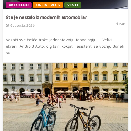
AKTUELNO
ONLINE PLUS
VESTI
Šta je nestalo iz modernih automobila?
248
6 avgusta, 2026
Vozači sve češće traže jednostavniju tehnologiju Veliki
ekrani, Android Auto, digitalni kokpiti i asistenti za vožnju doneli
su...