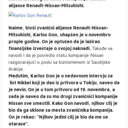
alijanse Renault-Nissan-Mitsubishi.
Naime, bivši zvanični alijanse Renault-Nissan-
Mitsubishi, Karlos Gon, uhapšen je u novembru
prople godine. On je optužen da je lažirao
finansijske izveštaje o svojoj naknadi.
Takođe se
navodi i da je povredio statu kompanije Nissan
razgovarajući o poslu sa biznismenom iz Saudijske
Arabije.
Međutim, Karlos Gon je u nedavnom intervju za
list Nikkei koji je dao iz pritvora u Tokiju, naveo da
je nevin. On je u tom pritvoru od 19. novembra, a
sada je naveo da su mu drugi zvaničnici kompanije
Nissan sve smestili. Kako Gon navodi, njihov cilj je
bio da ga uklone sa mesta zvaničnika kompanija.
On je rekao: “Njihov jedini cilj je bio da me se
otarase”.