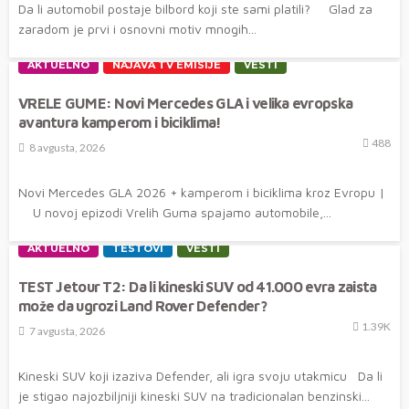
Da li automobil postaje bilbord koji ste sami platili? Glad za
zaradom je prvi i osnovni motiv mnogih...
AKTUELNO
NAJAVA TV EMISIJE
VESTI
VRELE GUME: Novi Mercedes GLA i velika evropska
avantura kamperom i biciklima!
488
8 avgusta, 2026
Novi Mercedes GLA 2026 + kamperom i biciklima kroz Evropu |
U novoj epizodi Vrelih Guma spajamo automobile,...
AKTUELNO
TESTOVI
VESTI
TEST Jetour T2: Da li kineski SUV od 41.000 evra zaista
može da ugrozi Land Rover Defender?
1.39K
7 avgusta, 2026
Kineski SUV koji izaziva Defender, ali igra svoju utakmicu Da li
je stigao najozbiljniji kineski SUV na tradicionalan benzinski...