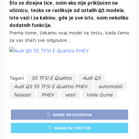
Što se dizajna tiče, osim ako nije priključen na
utičnicu, teško se razlikuje od ostalih Q5 modela.
Isto važi i za kabinu, gde je sve isto, osim nekoliko
dodatnih funkcija.
Prema tome, čekamo ovaj model na testu, kada ćemo
za vas imati sve odgovore…
Tagovi
55 TFSI E Quattro
Audi Q5
Audi Q5 55 TFSI E Quattro PHEV
automobili
Novosti
PHEV
vesti
Vrele Gume
SHARE ON FACEBOOK
SHARE ON TWITTER