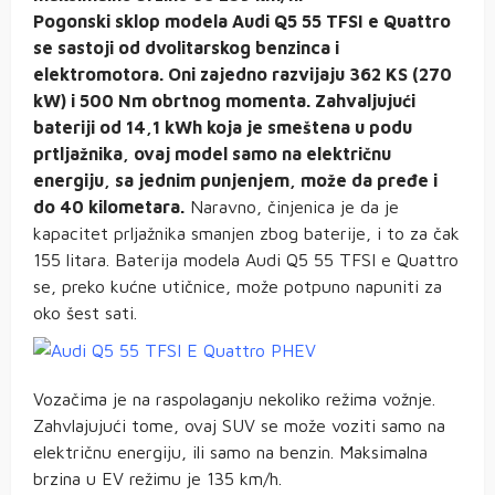
Pogonski sklop modela Audi Q5 55 TFSI e Quattro
se sastoji od dvolitarskog benzinca i
elektromotora. Oni zajedno razvijaju 362 KS (270
kW) i 500 Nm obrtnog momenta. Zahvaljujući
bateriji od 14,1 kWh koja je smeštena u podu
prtljažnika, ovaj model samo na električnu
energiju, sa jednim punjenjem, može da pređe i
do 40 kilometara.
Naravno, činjenica je da je
kapacitet prljažnika smanjen zbog baterije, i to za čak
155 litara. Baterija modela Audi Q5 55 TFSI e Quattro
se, preko kućne utičnice, može potpuno napuniti za
oko šest sati.
Vozačima je na raspolaganju nekoliko režima vožnje.
Zahvlajujući tome, ovaj SUV se može voziti samo na
električnu energiju, ili samo na benzin. Maksimalna
brzina u EV režimu je 135 km/h.