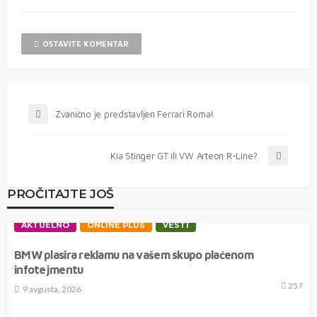
OSTAVITE KOMENTAR
Zvanično je predstavljen Ferrari Roma!
Kia Stinger GT ili VW Arteon R-Line?
PROČITAJTE JOŠ
AKTUELNO
ONLINE PLUS
VESTI
BMW plasira reklamu na vašem skupo plaćenom
infotejmentu
257
9 avgusta, 2026