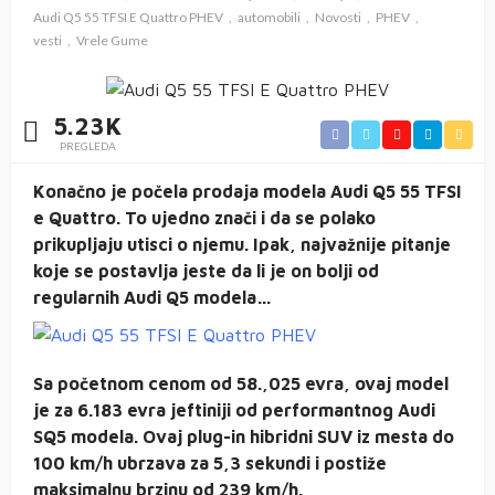
Audi Q5 55 TFSI E Quattro PHEV
automobili
Novosti
PHEV
vesti
Vrele Gume
5.23K
PREGLEDA
Konačno je počela prodaja modela Audi Q5 55 TFSI
e Quattro. To ujedno znači i da se polako
prikupljaju utisci o njemu. Ipak, najvažnije pitanje
koje se postavlja jeste da li je on bolji od
regularnih Audi Q5 modela…
Sa početnom cenom od 58.,025 evra, ovaj model
je za 6.183 evra jeftiniji od performantnog Audi
SQ5 modela. Ovaj plug-in hibridni SUV iz mesta do
100 km/h ubrzava za 5,3 sekundi i postiže
maksimalnu brzinu od 239 km/h.