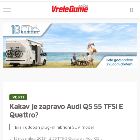
VESTI
Kakav je zapravo Audi Q5 55 TFSI E
Quattro?
Brz i udoban plug-in hibridni SUV model
15 novembra, 2019
55 TFSI E Quattro
Audi Q5