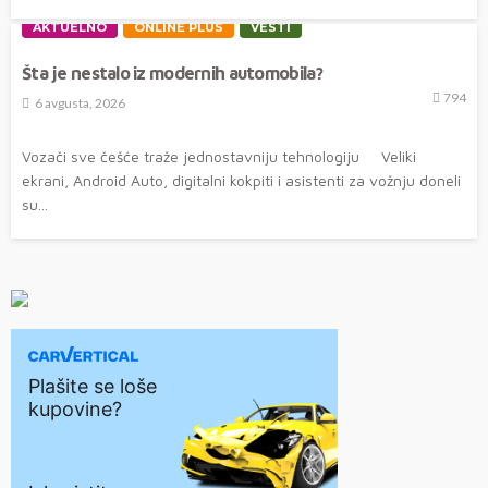
AKTUELNO
ONLINE PLUS
VESTI
Šta je nestalo iz modernih automobila?
794
6 avgusta, 2026
Vozači sve češće traže jednostavniju tehnologiju Veliki
ekrani, Android Auto, digitalni kokpiti i asistenti za vožnju doneli
su...